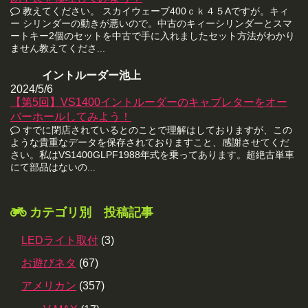
教えてください。 スカイウェーブ400ｃｋ４５Aですが。キィ
ー シリンダーの動きが悪いので。中古のキィーシリンダーとスマ
ートキー2個のセットを中古で手に入れましたセット方法がわかり
ません教えてくださ...
イントルーダー池上
2024/5/6
【第5回】VS1400イントルーダーのキャブレターをオー
バーホールしてみよう！
すでに閉店されているとのことで理解はしておりますが、この
ような貴重なデータを保存されておりますこと、感謝させてくだ
さい。私はVS1400GLPF1988年式を乗ってあります。超絶古単車
にて部品はないの...
カテゴリ別 投稿記事
LEDライト取付
(3)
お遊びネタ
(67)
アメリカン
(357)