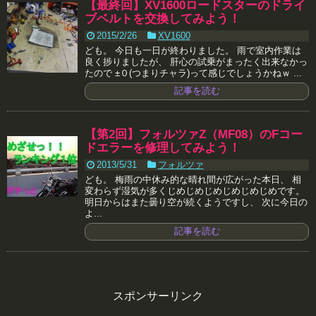
【最終回】XV1600ロードスターのドライ
ブベルトを交換してみよう！
2015/2/26
XV1600
ども。 今日も一日が終わりました。 雨で室内作業は
良く捗りましたが、 肝心の試乗がまったく出来なかっ
たので ±０(つまりチャラ)って感じでしょうかねｗ ...
記事を読む
【第2回】フォルツァZ（MF08）のFコー
ドエラーを修理してみよう！
2013/5/31
フォルツァ
ども。 梅雨の中休み的な晴れ間が広がった本日、 相
変わらず湿気が多くじめじめじめじめじめじめです。
明日からはまた曇り空が続くようですし、 次に今日の
よ...
記事を読む
スポンサーリンク