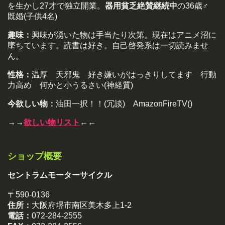
を生かし27才で独立開業。
器用貧乏絶賛継続中
の36歳♂
既婚(子供4名)
趣味：
興味が湧いた物は手当たり次第。現在はアニメ沼に
墜ちています。読書は好き。自己啓発系は一切読みませ
ん。
性格：
温厚 天邪鬼 好き嫌いがはっきりしてます 行動
力高め 何かと小うるさい(神経質)
今欲しい物：
油田一択！！(冗談) AmazonFireTV()
→→
欲しい物リスト
←←
ショップ概要
セントラムモーターサイクル
〒590-0136
住所：
大阪府堺市南区美木多上1-2
電話：
072-284-2555