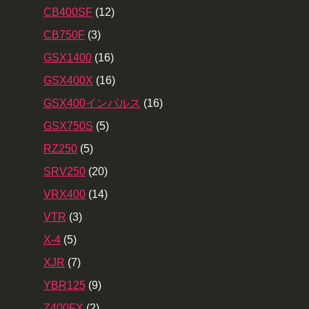
CB400SF
(12)
CB750F
(3)
GSX1400
(16)
GSX400X
(16)
GSX400インパルス
(16)
GSX750S
(5)
RZ250
(5)
SRV250
(20)
VRX400
(14)
VTR
(3)
X-4
(5)
XJR
(7)
YBR125
(9)
Z400FX
(2)