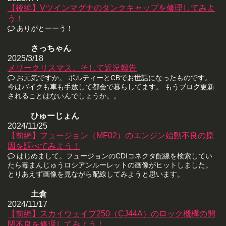
【後編】Vツインマグナのタンクキャップを修理してみよ
う！
ありがとーーう！
さっちゃん
2025/3/18
メリークリスマス。そして近況報告
お元気ですか。 ボルティーとCBでお世話になったものです。
今はバイクも車も手放して都会で暮らしてます。 もうブログ更新
されることはないんでしょうか。。
ひゅーじょん
2024/11/25
【前編】フュージョン（MF02）のエンジン始動不良の原
因を調べてみよう！
はじめまして。フュージョンのCDIコネクタ配線を検索してい
たら毒まんじゅうロシアンルーレットの画像がヒットしました。
とりあえず画像を見ながら配線してみようと思います。
土倉
2024/11/17
【前編】スカイウェイブ250（CJ44A）のロック機構の開
閉不良を修理してみよう！