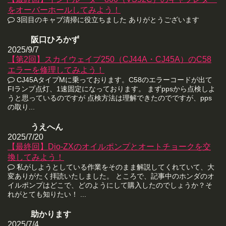
をオーバーホールしてみよう！
3回目のキャブ清掃に役立ちました ありがとうございます
阪口ひろかず
2025/9/7
【第2回】スカイウェイブ250（CJ44A・CJ45A）のC58
エラーを修理してみよう！
CJ45AタイプMに乗っております。C58のエラーコードが出て
FIランプ点灯、1速固定になっております。 まずppsから点検しよ
うと思っているのですが 点検方法は理解できたのでですが、pps
の取り...
うえへん
2025/7/20
【最終回】Dio-ZXのオイルポンプとオートチョークを交
換してみよう！
私がしようとしている作業をそのまま解説してくれていて、大
変ありがたく拝読いたしました。 ところで、記事中のホンダのオ
イルポンプはどこで、どのようにして購入したのでしょうか？そ
れがとても知りたい！ ...
助かります
2025/7/4