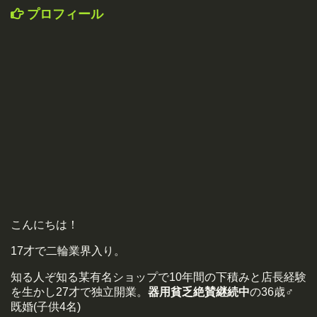
プロフィール
こんにちは！
17才で二輪業界入り。
知る人ぞ知る某有名ショップで10年間の下積みと店長経験
を生かし27才で独立開業。
器用貧乏絶賛継続中
の36歳♂
既婚(子供4名)