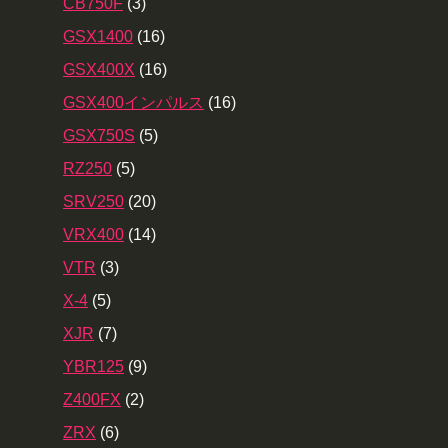
CB750F
(3)
GSX1400
(16)
GSX400X
(16)
GSX400インパルス
(16)
GSX750S
(5)
RZ250
(5)
SRV250
(20)
VRX400
(14)
VTR
(3)
X-4
(5)
XJR
(7)
YBR125
(9)
Z400FX
(2)
ZRX
(6)