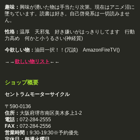
趣味：
興味が湧いた物は手当たり次第。現在はアニメ沼に
墜ちています。読書は好き。自己啓発系は一切読みませ
ん。
性格：
温厚 天邪鬼 好き嫌いがはっきりしてます 行動
力高め 何かと小うるさい(神経質)
今欲しい物：
油田一択！！(冗談) AmazonFireTV()
→→
欲しい物リスト
←←
ショップ概要
セントラムモーターサイクル
〒590-0136
住所：
大阪府堺市南区美木多上1-2
電話：
072-284-2555
FAX：
072-284-2556
営業時間：
9:30-19:30※予約優先
定休日：
毎週火曜日