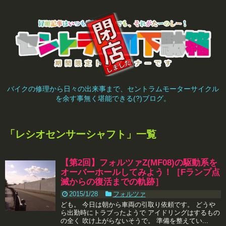
バイクの修理から日々の出来事まで、セントラムモーターサイクル
を余す事無く堪能できる(?)ブログ。
「
レシオセンサーシャフト
」
一覧
【第2回】フォルツァZ(MF08)の駆動系を
オーバーホールしてみよう！［Fランプ点
滅からの復活までの軌跡］
2015/1/28
フォルツァ
ども。 今日は朝から車両の引取り依頼です。 どうや
ら出勤時にトラブったようで アイドリングはするもの
の全く 吹け上がらないそうで。 準備を整えてい...