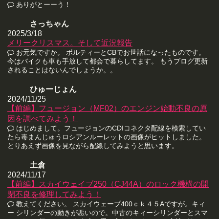
ありがとーーう！
さっちゃん
2025/3/18
メリークリスマス。そして近況報告
お元気ですか。 ボルティーとCBでお世話になったものです。
今はバイクも車も手放して都会で暮らしてます。 もうブログ更新
されることはないんでしょうか。。
ひゅーじょん
2024/11/25
【前編】フュージョン（MF02）のエンジン始動不良の原
因を調べてみよう！
はじめまして。フュージョンのCDIコネクタ配線を検索してい
たら毒まんじゅうロシアンルーレットの画像がヒットしました。
とりあえず画像を見ながら配線してみようと思います。
土倉
2024/11/17
【前編】スカイウェイブ250（CJ44A）のロック機構の開
閉不良を修理してみよう！
教えてください。 スカイウェーブ400ｃｋ４５Aですが。キィ
ー シリンダーの動きが悪いので。中古のキィーシリンダーとスマ