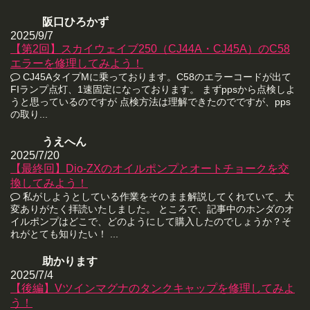
阪口ひろかず
2025/9/7
【第2回】スカイウェイブ250（CJ44A・CJ45A）のC58
エラーを修理してみよう！
CJ45AタイプMに乗っております。C58のエラーコードが出て
FIランプ点灯、1速固定になっております。 まずppsから点検しよ
うと思っているのですが 点検方法は理解できたのでですが、pps
の取り...
うえへん
2025/7/20
【最終回】Dio-ZXのオイルポンプとオートチョークを交
換してみよう！
私がしようとしている作業をそのまま解説してくれていて、大
変ありがたく拝読いたしました。 ところで、記事中のホンダのオ
イルポンプはどこで、どのようにして購入したのでしょうか？そ
れがとても知りたい！ ...
助かります
2025/7/4
【後編】Vツインマグナのタンクキャップを修理してみよ
う！