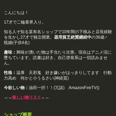
こんにちは！
17才で二輪業界入り。
知る人ぞ知る某有名ショップで10年間の下積みと店長経験
を生かし27才で独立開業。
器用貧乏絶賛継続中
の36歳♂
既婚(子供4名)
趣味：
興味が湧いた物は手当たり次第。現在はアニメ沼に
墜ちています。読書は好き。自己啓発系は一切読みませ
ん。
性格：
温厚 天邪鬼 好き嫌いがはっきりしてます 行動
力高め 何かと小うるさい(神経質)
今欲しい物：
油田一択！！(冗談) AmazonFireTV()
→→
欲しい物リスト
←←
ショップ概要