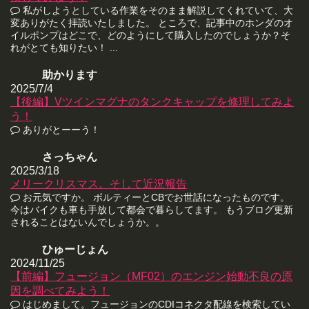
私がしようとしている作業をそのまま解説してくれていて、大
変ありがたく拝読いたしました。 ところで、記事中のホンダのオ
イルポンプはどこで、どのようにして購入したのでしょうか？そ
れがとても知りたい！ ...
助かります
2025/7/4
【後編】Vツインマグナのタンクキャップを修理してみよ
う！
ありがとーーう！
さっちゃん
2025/3/18
メリークリスマス。そして近況報告
お元気ですか。 ボルティーとCBでお世話になったものです。
今はバイクも車も手放して都会で暮らしてます。 もうブログ更新
されることはないんでしょうか。。
ひゅーじょん
2024/11/25
【前編】フュージョン（MF02）のエンジン始動不良の原
因を調べてみよう！
はじめまして。フュージョンのCDIコネクタ配線を検索してい