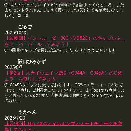
スカイウェイブのイモビの作動で行き詰まってたところ、また
またセントラムさんに助けて貰いました(笑) とても参考になりま
した(￣□￣;)!!
ごるご
2025/10/23
【最終回】イントルーダー800（VS52C）のキャブレター
をオーバーホールしてみよう！
3回目のキャブ清掃に役立ちました ありがとうございます
阪口ひろかず
2025/9/7
【第2回】スカイウェイブ250（CJ44A・CJ45A）のC58
エラーを修理してみよう！
CJ45AタイプMに乗っております。C58のエラーコードが出て
FIランプ点灯、1速固定になっております。 まずppsから点検しよ
うと思っているのですが 点検方法は理解できたのでですが、pps
の取り...
うえへん
2025/7/20
【最終回】Dio-ZXのオイルポンプとオートチョークを交
換してみよう！