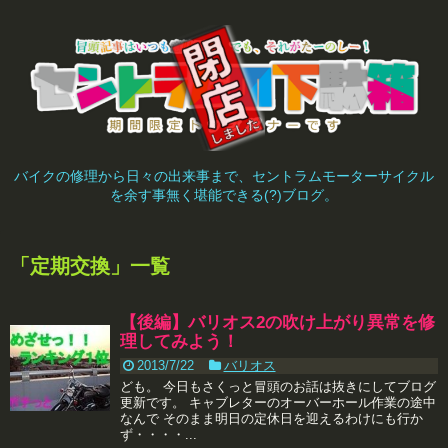
バイクの修理から日々の出来事まで、セントラムモーターサイクル
を余す事無く堪能できる(?)ブログ。
「
定期交換
」
一覧
【後編】バリオス2の吹け上がり異常を修
理してみよう！
2013/7/22
バリオス
ども。 今日もさくっと冒頭のお話は抜きにしてブログ
更新です。 キャブレターのオーバーホール作業の途中
なんで そのまま明日の定休日を迎えるわけにも行か
ず・・・・...