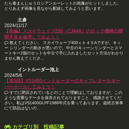
たら毒まんじゅうロシアンルーレットの画像がヒットしました。
とりあえず画像を見ながら配線してみようと思います。
土倉
2024/11/17
【前編】スカイウェイブ250（CJ44A）のロック機構の開
閉不良を修理してみよう！
教えてください。 スカイウェーブ400ｃｋ４５Aですが。キィ
ー シリンダーの動きが悪いので。中古のキィーシリンダーとスマ
ートキー2個のセットを中古で手に入れましたセット方法がわかり
ません教えてくださ...
イントルーダー池上
2024/5/6
【第5回】VS1400イントルーダーのキャブレターをオー
バーホールしてみよう！
すでに閉店されているとのことで理解はしておりますが、この
ような貴重なデータを保存されておりますこと、感謝させてくだ
さい。私はVS1400GLPF1988年式を乗ってあります。超絶古単車
にて部品はないの...
カテゴリ別 投稿記事