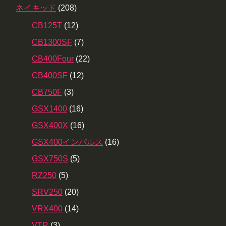
ネイキッド
(208)
CB125T
(12)
CB1300SF
(7)
CB400Four
(22)
CB400SF
(12)
CB750F
(3)
GSX1400
(16)
GSX400X
(16)
GSX400インパルス
(16)
GSX750S
(5)
RZ250
(5)
SRV250
(20)
VRX400
(14)
VTR
(3)