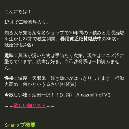
こんにちは！
17才で二輪業界入り。
知る人ぞ知る某有名ショップで10年間の下積みと店長経験
を生かし27才で独立開業。
器用貧乏絶賛継続中
の36歳♂
既婚(子供4名)
趣味：
興味が湧いた物は手当たり次第。現在はアニメ沼に
墜ちています。読書は好き。自己啓発系は一切読みませ
ん。
性格：
温厚 天邪鬼 好き嫌いがはっきりしてます 行動
力高め 何かと小うるさい(神経質)
今欲しい物：
油田一択！！(冗談) AmazonFireTV()
→→
欲しい物リスト
←←
ショップ概要