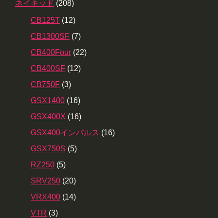
ネイキッド
(208)
CB125T
(12)
CB1300SF
(7)
CB400Four
(22)
CB400SF
(12)
CB750F
(3)
GSX1400
(16)
GSX400X
(16)
GSX400インパルス
(16)
GSX750S
(5)
RZ250
(5)
SRV250
(20)
VRX400
(14)
VTR
(3)