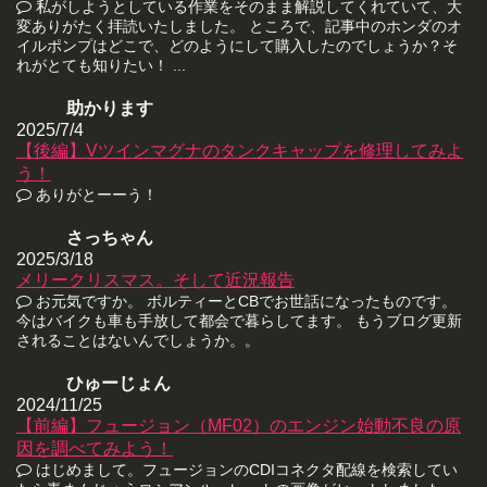
私がしようとしている作業をそのまま解説してくれていて、大
変ありがたく拝読いたしました。 ところで、記事中のホンダのオ
イルポンプはどこで、どのようにして購入したのでしょうか？そ
れがとても知りたい！ ...
助かります
2025/7/4
【後編】Vツインマグナのタンクキャップを修理してみよ
う！
ありがとーーう！
さっちゃん
2025/3/18
メリークリスマス。そして近況報告
お元気ですか。 ボルティーとCBでお世話になったものです。
今はバイクも車も手放して都会で暮らしてます。 もうブログ更新
されることはないんでしょうか。。
ひゅーじょん
2024/11/25
【前編】フュージョン（MF02）のエンジン始動不良の原
因を調べてみよう！
はじめまして。フュージョンのCDIコネクタ配線を検索してい