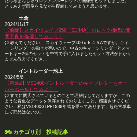
たら毒まんじゅうロシアンルーレットの画像がヒットしました。
とりあえず画像を見ながら配線してみようと思います。
土倉
2024/11/17
【前編】スカイウェイブ250（CJ44A）のロック機構の開
閉不良を修理してみよう！
教えてください。 スカイウェーブ400ｃｋ４５Aですが。キィ
ー シリンダーの動きが悪いので。中古のキィーシリンダーとスマ
ートキー2個のセットを中古で手に入れましたセット方法がわかり
ません教えてくださ...
イントルーダー池上
2024/5/6
【第5回】VS1400イントルーダーのキャブレターをオー
バーホールしてみよう！
すでに閉店されているとのことで理解はしておりますが、この
ような貴重なデータを保存されておりますこと、感謝させてくだ
さい。私はVS1400GLPF1988年式を乗ってあります。超絶古単車
にて部品はないの...
カテゴリ別 投稿記事