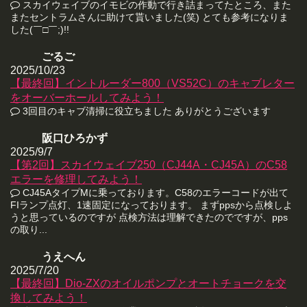
スカイウェイブのイモビの作動で行き詰まってたところ、また
またセントラムさんに助けて貰いました(笑) とても参考になりま
した(￣□￣;)!!
ごるご
2025/10/23
【最終回】イントルーダー800（VS52C）のキャブレター
をオーバーホールしてみよう！
3回目のキャブ清掃に役立ちました ありがとうございます
阪口ひろかず
2025/9/7
【第2回】スカイウェイブ250（CJ44A・CJ45A）のC58
エラーを修理してみよう！
CJ45AタイプMに乗っております。C58のエラーコードが出て
FIランプ点灯、1速固定になっております。 まずppsから点検しよ
うと思っているのですが 点検方法は理解できたのでですが、pps
の取り...
うえへん
2025/7/20
【最終回】Dio-ZXのオイルポンプとオートチョークを交
換してみよう！