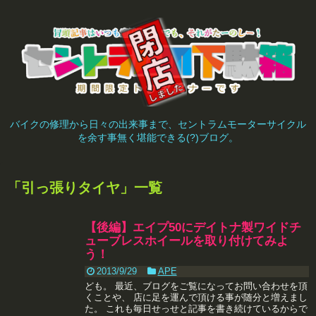
バイクの修理から日々の出来事まで、セントラムモーターサイクル
を余す事無く堪能できる(?)ブログ。
「
引っ張りタイヤ
」
一覧
【後編】エイプ50にデイトナ製ワイドチ
ューブレスホイールを取り付けてみよ
う！
2013/9/29
APE
ども。 最近、ブログをご覧になってお問い合わせを頂
くことや、 店に足を運んで頂ける事が随分と増えまし
た。 これも毎日せっせと記事を書き続けているからで