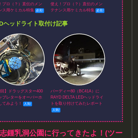
！プロ（？）直伝のメン
使え！プロ（？）直伝のメン
ンス用ケミカル特集
テナンス用ケミカル特集
EDヘッドライト取付け記事
9回】ドラッグスター400
バーディー80（BC41A）に
ャブレターをオーバーホ
RAYD DELTA LEDヘッドライ
してみよう！
トを取り付けてみたレポート
志鍾乳洞公園に行ってきたよ！(ツー