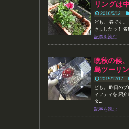
リングは中
2016/5/12
ども。 春です。
きましたっ！ 名
記事を読む
晩秋の候
島ツーリン
2015/12/17
ども。 昨日の
ィフティを 紹介
タ...
記事を読む