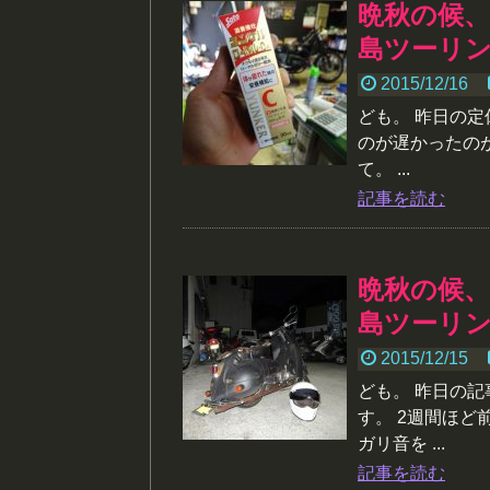
晩秋の候
島ツーリン
2015/12/16
ども。 昨日の定
のが遅かったの
て。 ...
記事を読む
晩秋の候
島ツーリン
2015/12/15
ども。 昨日の
す。 2週間ほど
ガリ音を ...
記事を読む