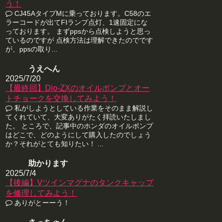
う！
CJ45AタイプMに乗っております。C58のエ
ラーコードが出てFIランプ点灯、1速固定にな
っております。 まずppsから点検しようと思っ
ているのですが 点検方法は理解できたのでです
が、ppsの取り...
うえへん
2025/7/20
【最終回】Dio-ZXのオイルポンプとオー
トチョークを交換してみよう！
私がしようとしている作業をそのまま解説し
てくれていて、大変ありがたく拝読いたしまし
た。 ところで、記事中のホンダのオイルポンプ
はどこで、どのようにして購入したのでしょう
か？それがとても知りたい！ ...
助かります
2025/7/4
【後編】Vツインマグナのタンクキャップ
を修理してみよう！
ありがとーーう！