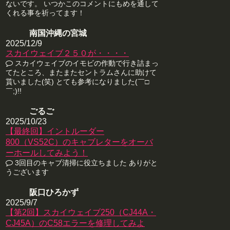
ないです。 いつかこのコメントにもめを通して
くれる事を祈ってます！
南国沖縄の宮城
2025/12/9
スカイウェイブ２５０が・・・・
スカイウェイブのイモビの作動で行き詰まっ
てたところ、またまたセントラムさんに助けて
貰いました(笑) とても参考になりました(￣□
￣;)!!
ごるご
2025/10/23
【最終回】イントルーダー
800（VS52C）のキャブレターをオーバ
ーホールしてみよう！
3回目のキャブ清掃に役立ちました ありがと
うございます
阪口ひろかず
2025/9/7
【第2回】スカイウェイブ250（CJ44A・
CJ45A）のC58エラーを修理してみよ