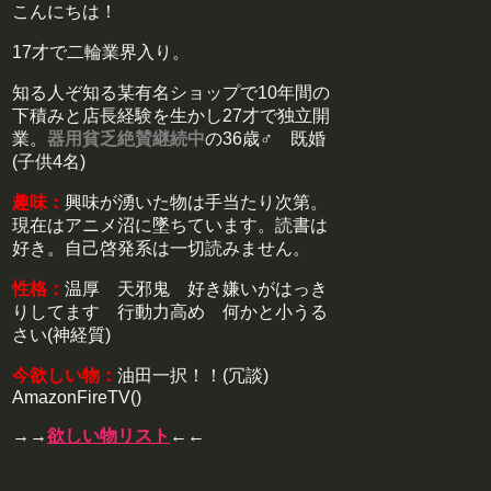
こんにちは！
17才で二輪業界入り。
知る人ぞ知る某有名ショップで10年間の
下積みと店長経験を生かし27才で独立開
業。
器用貧乏絶賛継続中
の36歳♂ 既婚
(子供4名)
趣味：
興味が湧いた物は手当たり次第。
現在はアニメ沼に墜ちています。読書は
好き。自己啓発系は一切読みません。
性格：
温厚 天邪鬼 好き嫌いがはっき
りしてます 行動力高め 何かと小うる
さい(神経質)
今欲しい物：
油田一択！！(冗談)
AmazonFireTV()
→→
欲しい物リスト
←←