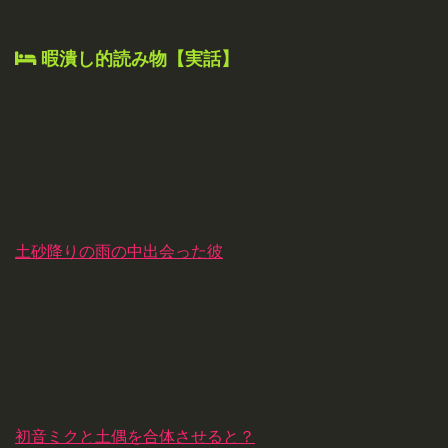
暇潰し的読み物【実話】
土砂降りの雨の中出会った彼
初音ミクと土偶を合体させると？