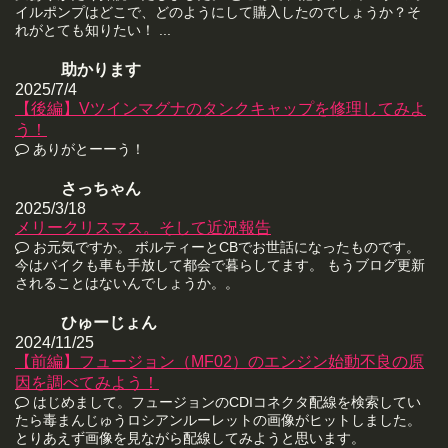
イルポンプはどこで、どのようにして購入したのでしょうか？そ
れがとても知りたい！ ...
助かります
2025/7/4
【後編】Vツインマグナのタンクキャップを修理してみよ
う！
ありがとーーう！
さっちゃん
2025/3/18
メリークリスマス。そして近況報告
お元気ですか。 ボルティーとCBでお世話になったものです。
今はバイクも車も手放して都会で暮らしてます。 もうブログ更新
されることはないんでしょうか。。
ひゅーじょん
2024/11/25
【前編】フュージョン（MF02）のエンジン始動不良の原
因を調べてみよう！
はじめまして。フュージョンのCDIコネクタ配線を検索してい
たら毒まんじゅうロシアンルーレットの画像がヒットしました。
とりあえず画像を見ながら配線してみようと思います。