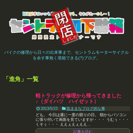
バイクの修理から日々の出来事まで、セントラムモーターサイクル
を余す事無く堪能できる(?)ブログ。
「
進角
」
一覧
軽トラックが修理から帰ってきました
♪（ダイハツ ハイゼット）
2013/5/23
気ままなブログ的な事
ども。 今日は週に一度の競りの日。 朝からパソコン
に張り付いて画面を見ていますが・・・ うむぅ・・・
くそぅ・・・ ええぇえぇええ...
記事を読む