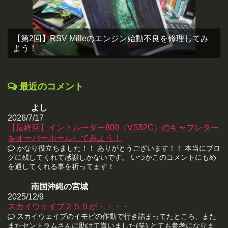
【第2回】RSV Milleのエンジン始動不良を修理してみ
よう！
最近のコメント
よし
2026/7/17
【最終回】イントルーダー800（VS52C）のキャブレター
をオーバーホールしてみよう！
かなり役立ちました！！ ありがとうございます！！ 本当にブロ
グに残してくれて感謝しかないです。 いつかこのコメントにもめ
を通してくれる事を祈ってます！
南国沖縄の宮城
2025/12/9
スカイウェイブ２５０が・・・・
スカイウェイブのイモビの作動で行き詰まってたところ、また
またセントラムさんに助けて貰いました(笑) とても参考になりま