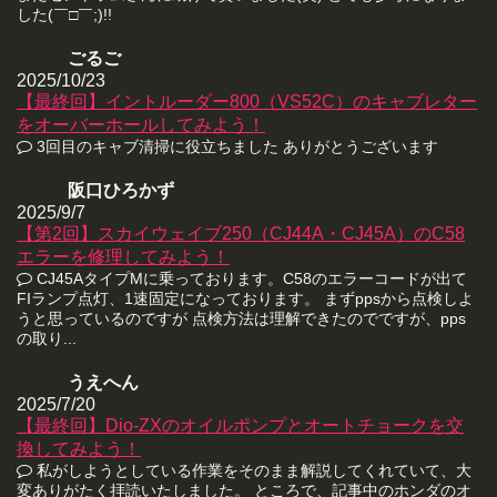
した(￣□￣;)!!
ごるご
2025/10/23
【最終回】イントルーダー800（VS52C）のキャブレター
をオーバーホールしてみよう！
3回目のキャブ清掃に役立ちました ありがとうございます
阪口ひろかず
2025/9/7
【第2回】スカイウェイブ250（CJ44A・CJ45A）のC58
エラーを修理してみよう！
CJ45AタイプMに乗っております。C58のエラーコードが出て
FIランプ点灯、1速固定になっております。 まずppsから点検しよ
うと思っているのですが 点検方法は理解できたのでですが、pps
の取り...
うえへん
2025/7/20
【最終回】Dio-ZXのオイルポンプとオートチョークを交
換してみよう！
私がしようとしている作業をそのまま解説してくれていて、大
変ありがたく拝読いたしました。 ところで、記事中のホンダのオ