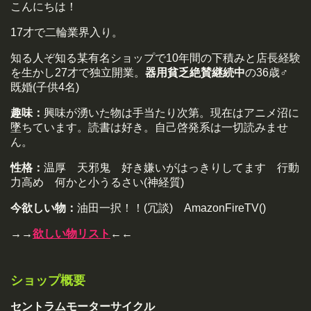
こんにちは！
17才で二輪業界入り。
知る人ぞ知る某有名ショップで10年間の下積みと店長経験
を生かし27才で独立開業。
器用貧乏絶賛継続中
の36歳♂
既婚(子供4名)
趣味：
興味が湧いた物は手当たり次第。現在はアニメ沼に
墜ちています。読書は好き。自己啓発系は一切読みませ
ん。
性格：
温厚 天邪鬼 好き嫌いがはっきりしてます 行動
力高め 何かと小うるさい(神経質)
今欲しい物：
油田一択！！(冗談) AmazonFireTV()
→→
欲しい物リスト
←←
ショップ概要
セントラムモーターサイクル