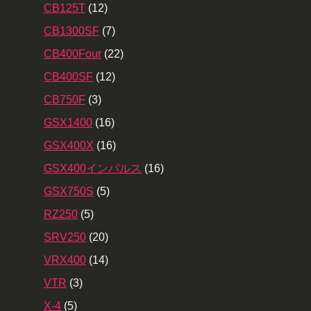
CB125T
(12)
CB1300SF
(7)
CB400Four
(22)
CB400SF
(12)
CB750F
(3)
GSX1400
(16)
GSX400X
(16)
GSX400インパルス
(16)
GSX750S
(5)
RZ250
(5)
SRV250
(20)
VRX400
(14)
VTR
(3)
X-4
(5)