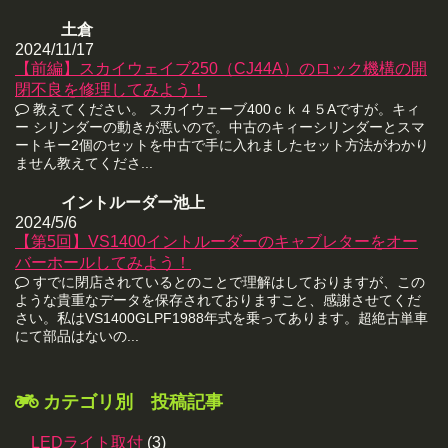
土倉
2024/11/17
【前編】スカイウェイブ250（CJ44A）のロック機構の開
閉不良を修理してみよう！
教えてください。 スカイウェーブ400ｃｋ４５Aですが。キィ
ー シリンダーの動きが悪いので。中古のキィーシリンダーとスマ
ートキー2個のセットを中古で手に入れましたセット方法がわかり
ません教えてくださ...
イントルーダー池上
2024/5/6
【第5回】VS1400イントルーダーのキャブレターをオー
バーホールしてみよう！
すでに閉店されているとのことで理解はしておりますが、この
ような貴重なデータを保存されておりますこと、感謝させてくだ
さい。私はVS1400GLPF1988年式を乗ってあります。超絶古単車
にて部品はないの...
カテゴリ別 投稿記事
LEDライト取付
(3)