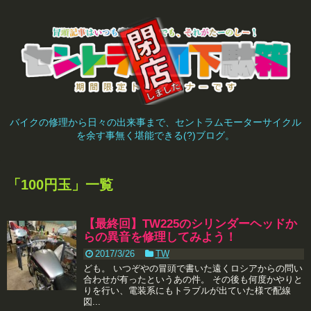
バイクの修理から日々の出来事まで、セントラムモーターサイクル
を余す事無く堪能できる(?)ブログ。
「
100円玉
」
一覧
【最終回】TW225のシリンダーヘッドか
らの異音を修理してみよう！
2017/3/26
TW
ども。 いつぞやの冒頭で書いた遠くロシアからの問い
合わせが有ったというあの件。 その後も何度かやりと
りを行い、電装系にもトラブルが出ていた様で配線
図...