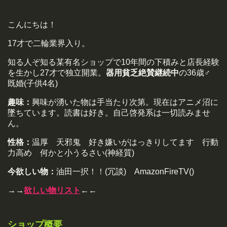
こんにちは！
17才で二輪業界入り。
知る人ぞ知る某有名ショップで10年間の下積みと店長経験
を生かし27才で独立開業。
器用貧乏絶賛継続中
の36歳♂
既婚(子供4名)
趣味：
興味が湧いた物は手当たり次第。現在はアニメ沼に
墜ちています。読書は好き。自己啓発系は一切読みませ
ん。
性格：
温厚 天邪鬼 好き嫌いがはっきりしてます 行動
力高め 何かと小うるさい(神経質)
今欲しい物：
油田一択！！(冗談) AmazonFireTV()
→→
欲しい物リスト
←←
ショップ概要