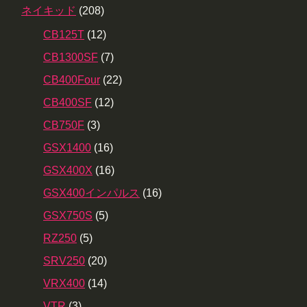
ネイキッド
(208)
CB125T
(12)
CB1300SF
(7)
CB400Four
(22)
CB400SF
(12)
CB750F
(3)
GSX1400
(16)
GSX400X
(16)
GSX400インパルス
(16)
GSX750S
(5)
RZ250
(5)
SRV250
(20)
VRX400
(14)
VTR
(3)