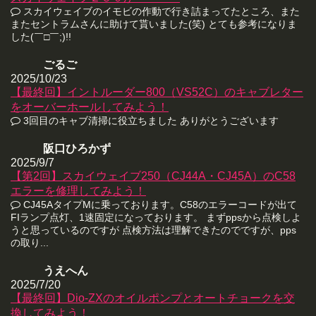
スカイウェイブのイモビの作動で行き詰まってたところ、また
またセントラムさんに助けて貰いました(笑) とても参考になりま
した(￣□￣;)!!
ごるご
2025/10/23
【最終回】イントルーダー800（VS52C）のキャブレター
をオーバーホールしてみよう！
3回目のキャブ清掃に役立ちました ありがとうございます
阪口ひろかず
2025/9/7
【第2回】スカイウェイブ250（CJ44A・CJ45A）のC58
エラーを修理してみよう！
CJ45AタイプMに乗っております。C58のエラーコードが出て
FIランプ点灯、1速固定になっております。 まずppsから点検しよ
うと思っているのですが 点検方法は理解できたのでですが、pps
の取り...
うえへん
2025/7/20
【最終回】Dio-ZXのオイルポンプとオートチョークを交
換してみよう！