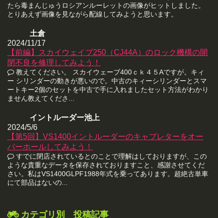
たら毒まんじゅうロシアンルーレットの画像がヒットしました。
とりあえず画像を見ながら配線してみようと思います。
土倉
2024/11/17
【前編】スカイウェイブ250（CJ44A）のロック機構の開
閉不良を修理してみよう！
教えてください。 スカイウェーブ400ｃｋ４５Aですが。キィ
ー シリンダーの動きが悪いので。中古のキィーシリンダーとスマ
ートキー2個のセットを中古で手に入れましたセット方法がわかり
ません教えてくださ...
イントルーダー池上
2024/5/6
【第5回】VS1400イントルーダーのキャブレターをオー
バーホールしてみよう！
すでに閉店されているとのことで理解はしておりますが、この
ような貴重なデータを保存されておりますこと、感謝させてくだ
さい。私はVS1400GLPF1988年式を乗ってあります。超絶古単車
にて部品はないの...
カテゴリ別 投稿記事