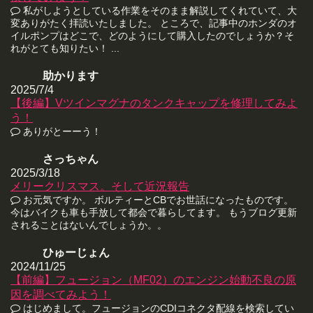
私がしようとしている作業をそのまま解説してくれていて、大
変ありがたく拝読いたしました。 ところで、記事中のホンダのオ
イルポンプはどこで、どのようにして購入したのでしょうか？そ
れがとても知りたい！ ...
助かります
2025/7/4
【後編】Vツインマグナのタンクキャップを修理してみよ
う！
ありがとーーう！
さっちゃん
2025/3/18
メリークリスマス。そして近況報告
お元気ですか。 ボルティーとCBでお世話になったものです。
今はバイクも車も手放して都会で暮らしてます。 もうブログ更新
されることはないんでしょうか。。
ひゅーじょん
2024/11/25
【前編】フュージョン（MF02）のエンジン始動不良の原
因を調べてみよう！
はじめまして。フュージョンのCDIコネクタ配線を検索してい