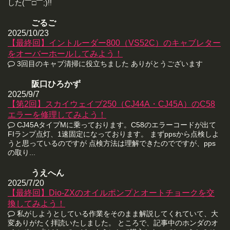
した(￣□￣;)!!
ごるご
2025/10/23
【最終回】イントルーダー800（VS52C）のキャブレター
をオーバーホールしてみよう！
3回目のキャブ清掃に役立ちました ありがとうございます
阪口ひろかず
2025/9/7
【第2回】スカイウェイブ250（CJ44A・CJ45A）のC58
エラーを修理してみよう！
CJ45AタイプMに乗っております。C58のエラーコードが出て
FIランプ点灯、1速固定になっております。 まずppsから点検しよ
うと思っているのですが 点検方法は理解できたのでですが、pps
の取り...
うえへん
2025/7/20
【最終回】Dio-ZXのオイルポンプとオートチョークを交
換してみよう！
私がしようとしている作業をそのまま解説してくれていて、大
変ありがたく拝読いたしました。 ところで、記事中のホンダのオ