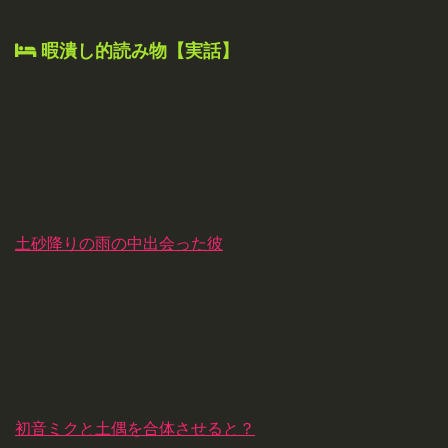
暇潰し的読み物【実話】
土砂降りの雨の中出会った彼
初音ミクと土偶を合体させると？