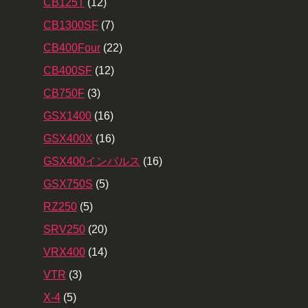
CB125T
(12)
CB1300SF
(7)
CB400Four
(22)
CB400SF
(12)
CB750F
(3)
GSX1400
(16)
GSX400X
(16)
GSX400インパルス
(16)
GSX750S
(5)
RZ250
(5)
SRV250
(20)
VRX400
(14)
VTR
(3)
X-4
(5)