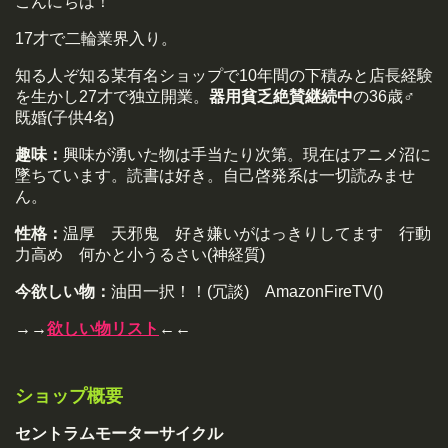
こんにちは！
17才で二輪業界入り。
知る人ぞ知る某有名ショップで10年間の下積みと店長経験
を生かし27才で独立開業。
器用貧乏絶賛継続中
の36歳♂
既婚(子供4名)
趣味：
興味が湧いた物は手当たり次第。現在はアニメ沼に
墜ちています。読書は好き。自己啓発系は一切読みませ
ん。
性格：
温厚 天邪鬼 好き嫌いがはっきりしてます 行動
力高め 何かと小うるさい(神経質)
今欲しい物：
油田一択！！(冗談) AmazonFireTV()
→→
欲しい物リスト
←←
ショップ概要
セントラムモーターサイクル