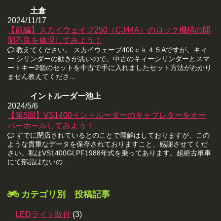
土倉
2024/11/17
【前編】スカイウェイブ250（CJ44A）のロック機構の開
閉不良を修理してみよう！
教えてください。 スカイウェーブ400ｃｋ４５Aですが。キィ
ー シリンダーの動きが悪いので。中古のキィーシリンダーとスマ
ートキー2個のセットを中古で手に入れましたセット方法がわかり
ません教えてくださ...
イントルーダー池上
2024/5/6
【第5回】VS1400イントルーダーのキャブレターをオー
バーホールしてみよう！
すでに閉店されているとのことで理解はしておりますが、この
ような貴重なデータを保存されておりますこと、感謝させてくだ
さい。私はVS1400GLPF1988年式を乗ってあります。超絶古単車
にて部品はないの...
カテゴリ別 投稿記事
LEDライト取付
(3)