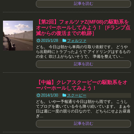
記事を読む
【第2回】フォルツァZ(MF08)の駆動系を
オーバーホールしてみよう！［Fランプ点
滅からの復活までの軌跡］
2015/1/28
フォルツァ
ども。 今日は朝から車両の引取り依頼です。 どうや
ら出勤時にトラブったようで アイドリングはするもの
の全く 吹け上がらないそうで。 準備を整えてい...
記事を読む
【中編】クレアスクーピーの駆動系をオ
ーバーホールしてみよう！
2014/1/30
スクーピー
ども。 いやー予報通り今日は朝から雨です。 こうし
てブログを書いている今も降り続いています。 まぁ今
日は週に一度の競りの日なので、 どちらにせよお昼過
ぎ...
記事を読む