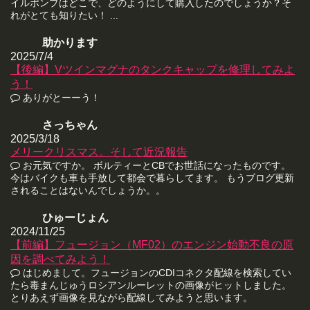
イルポンプはどこで、どのようにして購入したのでしょうか？そ
れがとても知りたい！ ...
助かります
2025/7/4
【後編】Vツインマグナのタンクキャップを修理してみよ
う！
ありがとーーう！
さっちゃん
2025/3/18
メリークリスマス。そして近況報告
お元気ですか。 ボルティーとCBでお世話になったものです。
今はバイクも車も手放して都会で暮らしてます。 もうブログ更新
されることはないんでしょうか。。
ひゅーじょん
2024/11/25
【前編】フュージョン（MF02）のエンジン始動不良の原
因を調べてみよう！
はじめまして。フュージョンのCDIコネクタ配線を検索してい
たら毒まんじゅうロシアンルーレットの画像がヒットしました。
とりあえず画像を見ながら配線してみようと思います。