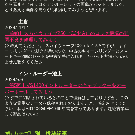
たら毒まんじゅうロシアンルーレットの画像がヒットしました。
とりあえず画像を見ながら配線してみようと思います。
土倉
2024/11/17
【前編】スカイウェイブ250（CJ44A）のロック機構の開
閉不良を修理してみよう！
教えてください。 スカイウェーブ400ｃｋ４５Aですが。キィ
ー シリンダーの動きが悪いので。中古のキィーシリンダーとスマ
ートキー2個のセットを中古で手に入れましたセット方法がわかり
ません教えてくださ...
イントルーダー池上
2024/5/6
【第5回】VS1400イントルーダーのキャブレターをオー
バーホールしてみよう！
すでに閉店されているとのことで理解はしておりますが、この
ような貴重なデータを保存されておりますこと、感謝させてくだ
さい。私はVS1400GLPF1988年式を乗ってあります。超絶古単車
にて部品はないの...
カテゴリ別 投稿記事