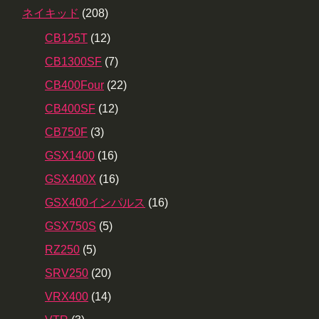
ネイキッド
(208)
CB125T
(12)
CB1300SF
(7)
CB400Four
(22)
CB400SF
(12)
CB750F
(3)
GSX1400
(16)
GSX400X
(16)
GSX400インパルス
(16)
GSX750S
(5)
RZ250
(5)
SRV250
(20)
VRX400
(14)