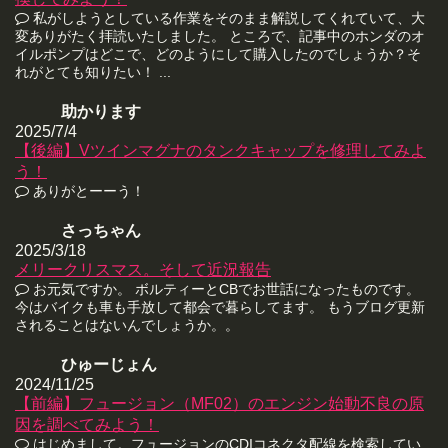
私がしようとしている作業をそのまま解説してくれていて、大
変ありがたく拝読いたしました。 ところで、記事中のホンダのオ
イルポンプはどこで、どのようにして購入したのでしょうか？そ
れがとても知りたい！ ...
助かります
2025/7/4
【後編】Vツインマグナのタンクキャップを修理してみよ
う！
ありがとーーう！
さっちゃん
2025/3/18
メリークリスマス。そして近況報告
お元気ですか。 ボルティーとCBでお世話になったものです。
今はバイクも車も手放して都会で暮らしてます。 もうブログ更新
されることはないんでしょうか。。
ひゅーじょん
2024/11/25
【前編】フュージョン（MF02）のエンジン始動不良の原
因を調べてみよう！
はじめまして。フュージョンのCDIコネクタ配線を検索してい