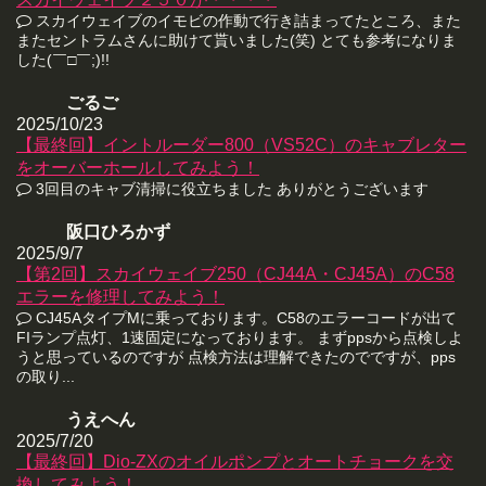
スカイウェイブのイモビの作動で行き詰まってたところ、また
またセントラムさんに助けて貰いました(笑) とても参考になりま
した(￣□￣;)!!
ごるご
2025/10/23
【最終回】イントルーダー800（VS52C）のキャブレター
をオーバーホールしてみよう！
3回目のキャブ清掃に役立ちました ありがとうございます
阪口ひろかず
2025/9/7
【第2回】スカイウェイブ250（CJ44A・CJ45A）のC58
エラーを修理してみよう！
CJ45AタイプMに乗っております。C58のエラーコードが出て
FIランプ点灯、1速固定になっております。 まずppsから点検しよ
うと思っているのですが 点検方法は理解できたのでですが、pps
の取り...
うえへん
2025/7/20
【最終回】Dio-ZXのオイルポンプとオートチョークを交
換してみよう！