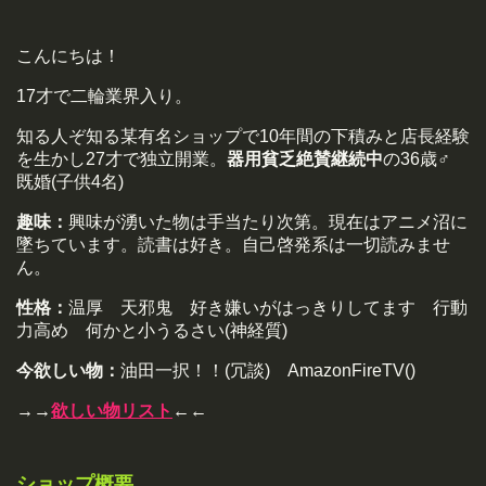
こんにちは！
17才で二輪業界入り。
知る人ぞ知る某有名ショップで10年間の下積みと店長経験
を生かし27才で独立開業。
器用貧乏絶賛継続中
の36歳♂
既婚(子供4名)
趣味：
興味が湧いた物は手当たり次第。現在はアニメ沼に
墜ちています。読書は好き。自己啓発系は一切読みませ
ん。
性格：
温厚 天邪鬼 好き嫌いがはっきりしてます 行動
力高め 何かと小うるさい(神経質)
今欲しい物：
油田一択！！(冗談) AmazonFireTV()
→→
欲しい物リスト
←←
ショップ概要