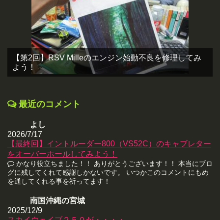
【第2回】RSV Milleのエンジン始動不良を修理してみ
よう！
最近のコメント
よし
2026/7/17
【最終回】イントルーダー800（VS52C）のキャブレター
をオーバーホールしてみよう！
かなり役立ちました！！ ありがとうございます！！ 本当にブロ
グに残してくれて感謝しかないです。 いつかこのコメントにもめ
を通してくれる事を祈ってます！
南国沖縄の宮城
2025/12/9
スカイウェイブ２５０が・・・・