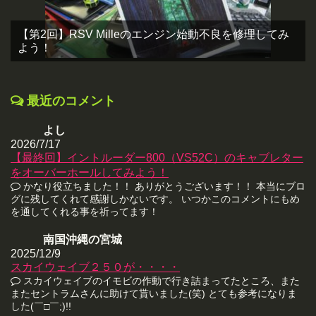
【第2回】RSV Milleのエンジン始動不良を修理してみ
よう！
最近のコメント
よし
2026/7/17
【最終回】イントルーダー800（VS52C）のキャブレター
をオーバーホールしてみよう！
かなり役立ちました！！ ありがとうございます！！ 本当にブロ
グに残してくれて感謝しかないです。 いつかこのコメントにもめ
を通してくれる事を祈ってます！
南国沖縄の宮城
2025/12/9
スカイウェイブ２５０が・・・・
スカイウェイブのイモビの作動で行き詰まってたところ、また
またセントラムさんに助けて貰いました(笑) とても参考になりま
した(￣□￣;)!!