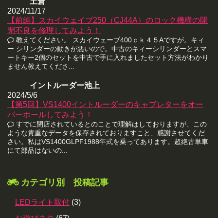
土倉
2024/11/17
【前編】スカイウェイブ250（CJ44A）のロック機構の開
閉不良を修理してみよう！
教えてください。 スカイウェーブ400ｃｋ４５Aですが。キィ
ー シリンダーの動きが悪いので。中古のキィーシリンダーとスマ
ートキー2個のセットを中古で手に入れましたセット方法がわかり
ません教えてくださ...
イントルーダー池上
2024/5/6
【第5回】VS1400イントルーダーのキャブレターをオー
バーホールしてみよう！
すでに閉店されているとのことで理解はしておりますが、この
ような貴重なデータを保存されておりますこと、感謝させてくだ
さい。私はVS1400GLPF1988年式を乗ってあります。超絶古単車
にて部品はないの...
カテゴリ別 投稿記事
LEDライト取付
(3)