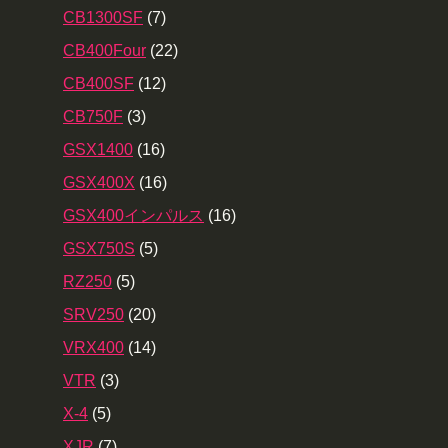
CB1300SF
(7)
CB400Four
(22)
CB400SF
(12)
CB750F
(3)
GSX1400
(16)
GSX400X
(16)
GSX400インパルス
(16)
GSX750S
(5)
RZ250
(5)
SRV250
(20)
VRX400
(14)
VTR
(3)
X-4
(5)
XJR
(7)