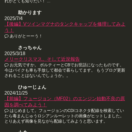
れがとても知りたい！ ...
助かります
2025/7/4
【後編】Vツインマグナのタンクキャップを修理してみよ
う！
ありがとーーう！
さっちゃん
2025/3/18
メリークリスマス。そして近況報告
お元気ですか。 ボルティーとCBでお世話になったものです。
今はバイクも車も手放して都会で暮らしてます。 もうブログ更新
されることはないんでしょうか。。
ひゅーじょん
2024/11/25
【前編】フュージョン（MF02）のエンジン始動不良の原
因を調べてみよう！
はじめまして。フュージョンのCDIコネクタ配線を検索してい
たら毒まんじゅうロシアンルーレットの画像がヒットしました。
とりあえず画像を見ながら配線してみようと思います。