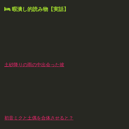
暇潰し的読み物【実話】
土砂降りの雨の中出会った彼
初音ミクと土偶を合体させると？