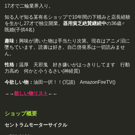
17才で二輪業界入り。
知る人ぞ知る某有名ショップで10年間の下積みと店長経験
を生かし27才で独立開業。
器用貧乏絶賛継続中
の36歳♂
既婚(子供4名)
趣味：
興味が湧いた物は手当たり次第。現在はアニメ沼に
墜ちています。読書は好き。自己啓発系は一切読みませ
ん。
性格：
温厚 天邪鬼 好き嫌いがはっきりしてます 行動
力高め 何かと小うるさい(神経質)
今欲しい物：
油田一択！！(冗談) AmazonFireTV()
→→
欲しい物リスト
←←
ショップ概要
セントラムモーターサイクル