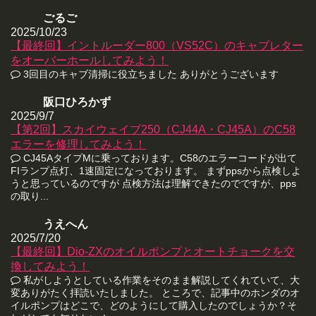
ごるご
2025/10/23
【最終回】イントルーダー800（VS52C）のキャブレター
をオーバーホールしてみよう！
3回目のキャブ清掃に役立ちました ありがとうございます
阪口ひろかず
2025/9/7
【第2回】スカイウェイブ250（CJ44A・CJ45A）のC58
エラーを修理してみよう！
CJ45AタイプMに乗っております。C58のエラーコードが出て
FIランプ点灯、1速固定になっております。 まずppsから点検しよ
うと思っているのですが 点検方法は理解できたのでですが、pps
の取り...
うえへん
2025/7/20
【最終回】Dio-ZXのオイルポンプとオートチョークを交
換してみよう！
私がしようとしている作業をそのまま解説してくれていて、大
変ありがたく拝読いたしました。 ところで、記事中のホンダのオ
イルポンプはどこで、どのようにして購入したのでしょうか？そ