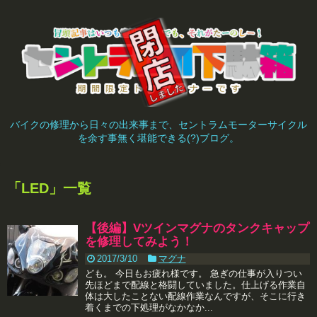
バイクの修理から日々の出来事まで、セントラムモーターサイクル
を余す事無く堪能できる(?)ブログ。
「
LED
」
一覧
【後編】Vツインマグナのタンクキャップ
を修理してみよう！
2017/3/10
マグナ
ども。 今日もお疲れ様です。 急ぎの仕事が入りつい
先ほどまで配線と格闘していました。仕上げる作業自
体は大したことない配線作業なんですが、そこに行き
着くまでの下処理がなかなか...