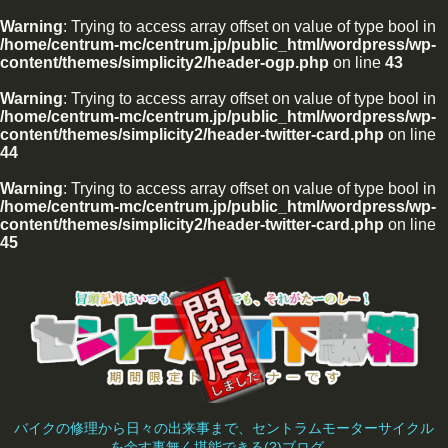
Warning
: Trying to access array offset on value of type bool in
/home/centrum-mc/centrum.jp/public_html/wordpress/wp-
content/themes/simplicity2/header-ogp.php
on line
43
Warning
: Trying to access array offset on value of type bool in
/home/centrum-mc/centrum.jp/public_html/wordpress/wp-
content/themes/simplicity2/header-twitter-card.php
on line
44
Warning
: Trying to access array offset on value of type bool in
/home/centrum-mc/centrum.jp/public_html/wordpress/wp-
content/themes/simplicity2/header-twitter-card.php
on line
45
バイクの修理から日々の出来事まで、セントラムモーターサイクル
を余す事無く堪能できる(?)ブログ。