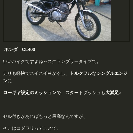
ホンダ CL400
いいバイクですよね～スクランブラータイプで。
走りも軽快でスイスイ曲がるし、
トルクフル
な
シングルエンジ
ン
に
ローギヤ設定のミッション
で、スタートダッシュも
大満足♪
セル付きがあればもっと最高なんですが、
そこはコダワリってことで。