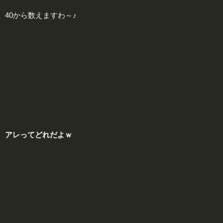
40から数えますわ～♪
アレ
ってどれだよｗ