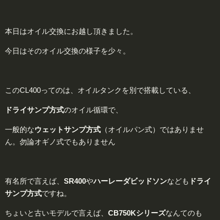
本日はオイル交換にお越し頂きました。
今日はそのオイル交換の様子を少々。
このCL400ってのは、オイルタンクを別で搭載している、
ドライサンプ
方式
のオイル循環で、
一般的な
ウェットサンプ
方式
（オイルパン式）ではありませ
ん。
勿論オギノ式でもありません
有名所で言えば、
SR400
や
ハーレーダビッドソン
なども
ドライ
サンプ
方式
ですね。
ちょいと古いモデルで言えば、
CB750
K
シリーズ
なんてのも