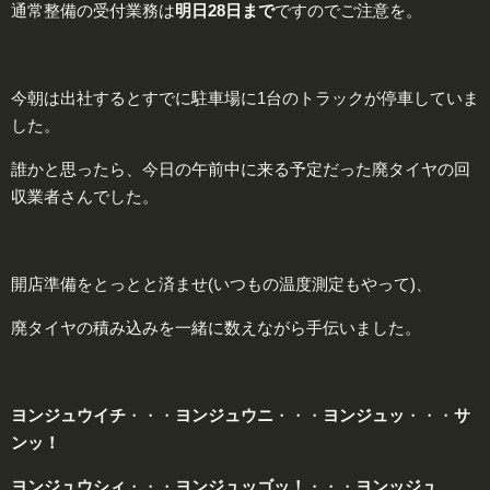
通常整備の受付業務は
明日
28日
まで
ですのでご注意を。
今朝は出社するとすでに駐車場に1台のトラックが停車していま
した。
誰かと思ったら、今日の午前中に来る予定だった廃タイヤの回
収業者さんでした。
開店準備をとっとと済ませ(いつもの温度測定もやって)、
廃タイヤの積み込みを一緒に数えながら手伝いました。
ヨンジュウイチ
・・・
ヨンジュウニ
・・・
ヨンジュッ
・・・
サ
ンッ！
ヨンジュウシィ
・・・
ヨンジュッゴッ！
・・・
ヨンッジュ