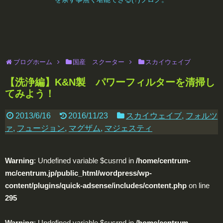
ブログホーム
国産 スクーター
スカイウェイブ
【洗浄編】K&N製 パワーフィルターを清掃し
てみよう！
2013/6/16
2016/11/23
スカイウェイブ
,
フォルツ
ァ
,
フュージョン
,
マグザム
,
マジェスティ
Warning
: Undefined variable $cusrnd in
/home/centrum-
mc/centrum.jp/public_html/wordpress/wp-
content/plugins/quick-adsense/includes/content.php
on line
295
Warning
: Undefined variable $cusrnd in
/home/centrum-