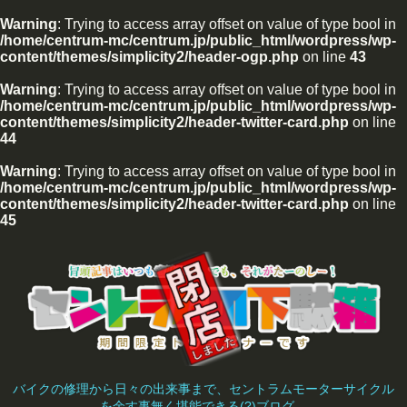
Warning
: Trying to access array offset on value of type bool in
/home/centrum-mc/centrum.jp/public_html/wordpress/wp-
content/themes/simplicity2/header-ogp.php
on line
43
Warning
: Trying to access array offset on value of type bool in
/home/centrum-mc/centrum.jp/public_html/wordpress/wp-
content/themes/simplicity2/header-twitter-card.php
on line
44
Warning
: Trying to access array offset on value of type bool in
/home/centrum-mc/centrum.jp/public_html/wordpress/wp-
content/themes/simplicity2/header-twitter-card.php
on line
45
バイクの修理から日々の出来事まで、セントラムモーターサイクル
を余す事無く堪能できる(?)ブログ。