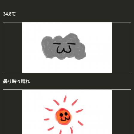
34.8℃
曇り時々晴れ