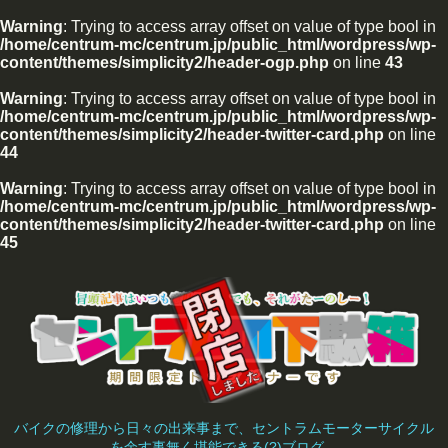
Warning
: Trying to access array offset on value of type bool in
/home/centrum-mc/centrum.jp/public_html/wordpress/wp-
content/themes/simplicity2/header-ogp.php
on line
43
Warning
: Trying to access array offset on value of type bool in
/home/centrum-mc/centrum.jp/public_html/wordpress/wp-
content/themes/simplicity2/header-twitter-card.php
on line
44
Warning
: Trying to access array offset on value of type bool in
/home/centrum-mc/centrum.jp/public_html/wordpress/wp-
content/themes/simplicity2/header-twitter-card.php
on line
45
バイクの修理から日々の出来事まで、セントラムモーターサイクル
を余す事無く堪能できる(?)ブログ。