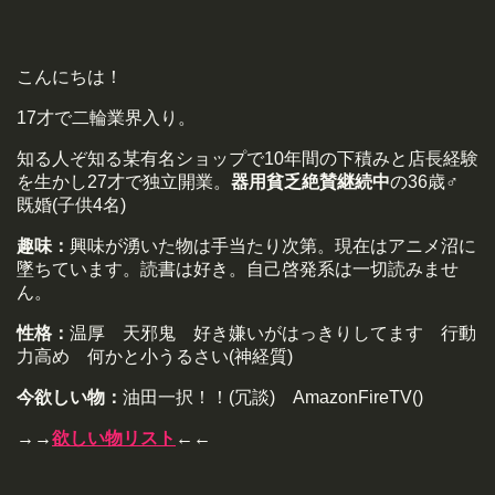
こんにちは！
17才で二輪業界入り。
知る人ぞ知る某有名ショップで10年間の下積みと店長経験
を生かし27才で独立開業。
器用貧乏絶賛継続中
の36歳♂
既婚(子供4名)
趣味：
興味が湧いた物は手当たり次第。現在はアニメ沼に
墜ちています。読書は好き。自己啓発系は一切読みませ
ん。
性格：
温厚 天邪鬼 好き嫌いがはっきりしてます 行動
力高め 何かと小うるさい(神経質)
今欲しい物：
油田一択！！(冗談) AmazonFireTV()
→→
欲しい物リスト
←←