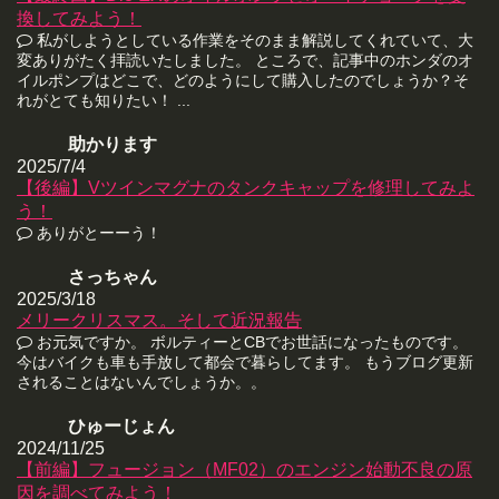
換してみよう！
私がしようとしている作業をそのまま解説してくれていて、大
変ありがたく拝読いたしました。 ところで、記事中のホンダのオ
イルポンプはどこで、どのようにして購入したのでしょうか？そ
れがとても知りたい！ ...
助かります
2025/7/4
【後編】Vツインマグナのタンクキャップを修理してみよ
う！
ありがとーーう！
さっちゃん
2025/3/18
メリークリスマス。そして近況報告
お元気ですか。 ボルティーとCBでお世話になったものです。
今はバイクも車も手放して都会で暮らしてます。 もうブログ更新
されることはないんでしょうか。。
ひゅーじょん
2024/11/25
【前編】フュージョン（MF02）のエンジン始動不良の原
因を調べてみよう！