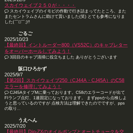
スカイウェイブ２５０が・・・・
スカイウェイブのイモビの作動で行き詰まってたところ、また
またセントラムさんに助けて貰いました(笑) とても参考になりま
した(￣□￣;)!!
ごるご
2025/10/23
【最終回】イントルーダー800（VS52C）のキャブレター
をオーバーホールしてみよう！
3回目のキャブ清掃に役立ちました ありがとうございます
阪口ひろかず
2025/9/7
【第2回】スカイウェイブ250（CJ44A・CJ45A）のC58
エラーを修理してみよう！
CJ45AタイプMに乗っております。C58のエラーコードが出て
FIランプ点灯、1速固定になっております。 まずppsから点検しよ
うと思っているのですが 点検方法は理解できたのでですが、pps
の取り...
うえへん
2025/7/20
【最終回】Dio-ZXのオイルポンプとオートチョークを交