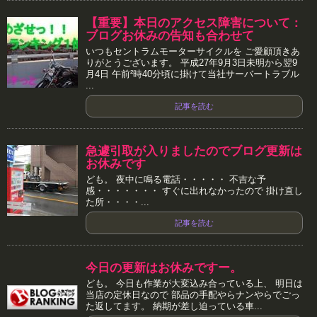
【重要】本日のアクセス障害について：
ブログお休みの告知も合わせて
いつもセントラムモーターサイクルを ご愛顧頂きあ
りがとうございます。 平成27年9月3日未明から翌9
月4日 午前²時40分頃に掛けて当社サーバートラブル
...
記事を読む
急遽引取が入りましたのでブログ更新は
お休みです
ども。 夜中に鳴る電話・・・・・ 不吉な予
感・・・・・・・ すぐに出れなかったので 掛け直し
た所・・・・...
記事を読む
今日の更新はお休みですー。
ども。 今日も作業が大変込み合っている上、 明日は
当店の定休日なので 部品の手配やらナンやらでごっ
た返してます。 納期が差し迫っている車...