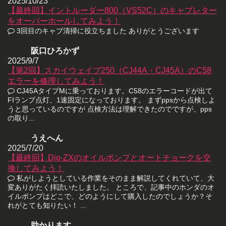
2025/10/23
【最終回】イントルーダー800（VS52C）のキャブレター
をオーバーホールしてみよう！
3回目のキャブ清掃に役立ちました ありがとうございます
阪口ひろかず
2025/9/7
【第2回】スカイウェイブ250（CJ44A・CJ45A）のC58
エラーを修理してみよう！
CJ45AタイプMに乗っております。C58のエラーコードが出て
FIランプ点灯、1速固定になっております。 まずppsから点検しよ
うと思っているのですが 点検方法は理解できたのでですが、pps
の取り...
うえへん
2025/7/20
【最終回】Dio-ZXのオイルポンプとオートチョークを交
換してみよう！
私がしようとしている作業をそのまま解説してくれていて、大
変ありがたく拝読いたしました。 ところで、記事中のホンダのオ
イルポンプはどこで、どのようにして購入したのでしょうか？そ
れがとても知りたい！ ...
助かります