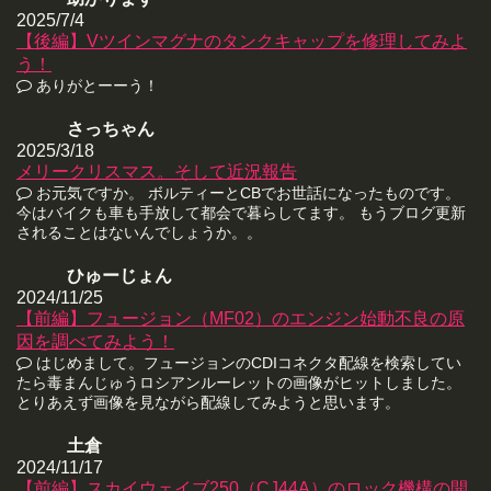
2025/7/4
【後編】Vツインマグナのタンクキャップを修理してみよ
う！
ありがとーーう！
さっちゃん
2025/3/18
メリークリスマス。そして近況報告
お元気ですか。 ボルティーとCBでお世話になったものです。
今はバイクも車も手放して都会で暮らしてます。 もうブログ更新
されることはないんでしょうか。。
ひゅーじょん
2024/11/25
【前編】フュージョン（MF02）のエンジン始動不良の原
因を調べてみよう！
はじめまして。フュージョンのCDIコネクタ配線を検索してい
たら毒まんじゅうロシアンルーレットの画像がヒットしました。
とりあえず画像を見ながら配線してみようと思います。
土倉
2024/11/17
【前編】スカイウェイブ250（CJ44A）のロック機構の開