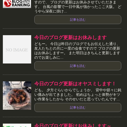
すので、 ブログの更新はお休みさせていただきま
す。 台風の影響で一日中風が強かったここ大阪。 ど
うやら深夜に掛け...
記事を読む
今日のブログ更新はお休みします
どもー。 今日は昨日のブログでもお伝えした通り、
友人たちとの月に一度の会食ですので ブログの更新
はお休みしますー。 また明日はきちんと更新します
のでお楽しみに...
記事を読む
今日のブログ更新はオヤスミします！
ども。 夕方ぐらいからでしょうか、 背中や節々に鈍
い痛みが出てきました。 初めはちょっと体勢がキツ
い作業をしたから そのせいだと思っていたんです...
記事を読む
今日のブログ更新はお休みします～