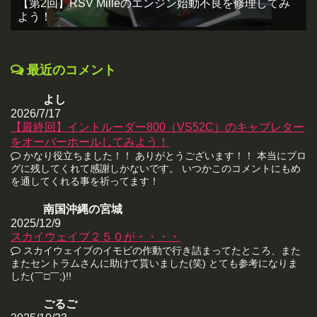
【第2回】RSV Milleのエンジン始動不良を修理してみ
よう！
最近のコメント
よし
2026/7/17
【最終回】イントルーダー800（VS52C）のキャブレター
をオーバーホールしてみよう！
かなり役立ちました！！ ありがとうございます！！ 本当にブロ
グに残してくれて感謝しかないです。 いつかこのコメントにもめ
を通してくれる事を祈ってます！
南国沖縄の宮城
2025/12/9
スカイウェイブ２５０が・・・・
スカイウェイブのイモビの作動で行き詰まってたところ、また
またセントラムさんに助けて貰いました(笑) とても参考になりま
した(￣□￣;)!!
ごるご