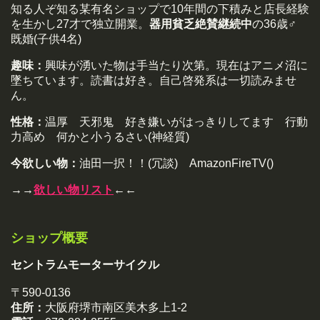
知る人ぞ知る某有名ショップで10年間の下積みと店長経験
を生かし27才で独立開業。
器用貧乏絶賛継続中
の36歳♂
既婚(子供4名)
趣味：
興味が湧いた物は手当たり次第。現在はアニメ沼に
墜ちています。読書は好き。自己啓発系は一切読みませ
ん。
性格：
温厚 天邪鬼 好き嫌いがはっきりしてます 行動
力高め 何かと小うるさい(神経質)
今欲しい物：
油田一択！！(冗談) AmazonFireTV()
→→
欲しい物リスト
←←
ショップ概要
セントラムモーターサイクル
〒590-0136
住所：
大阪府堺市南区美木多上1-2