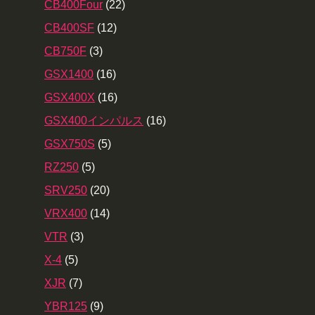
CB400Four
(22)
CB400SF
(12)
CB750F
(3)
GSX1400
(16)
GSX400X
(16)
GSX400インパルス
(16)
GSX750S
(5)
RZ250
(5)
SRV250
(20)
VRX400
(14)
VTR
(3)
X-4
(5)
XJR
(7)
YBR125
(9)