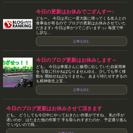
今日の更新はお休みでござんすー♪
どもー。 今日は月に一度大阪に帰ってくる友人との
食事会が有るので ブログの更新はお休みさせていた
だきます♪ 今日は串かつでございますっ♪ 毎度で申
し訳な...
記事を読む
今日のブログ更新はお休みします～
ども。 今日は車屋さんに修理に出していた自家用車
を 引取に行かねばなりませんゆえ、少しでも早く移
動を 開始せねばなりません。 あまり待たせすぎるの
も精神衛生上宜...
記事を読む
今日のブログ更新はお休みさせて頂きます
ども。 どうしても今日中にやっておきたい作業がですね、 私の手が
遅いのか、はたまた他の作業で 手を取られすぎたのか、予定通り進ん
で いないので残...