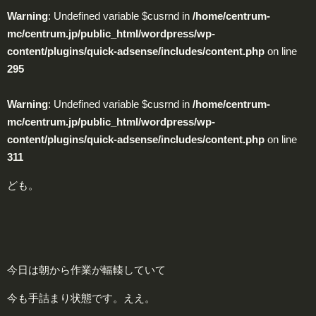
Warning
: Undefined variable $cusrnd in
/home/centrum-
mc/centrum.jp/public_html/wordpress/wp-
content/plugins/quick-adsense/includes/content.php
on line
295
Warning
: Undefined variable $cusrnd in
/home/centrum-
mc/centrum.jp/public_html/wordpress/wp-
content/plugins/quick-adsense/includes/content.php
on line
311
ども。
今日は朝から作業が輻輳していて
今も手詰まり状態です。ええ。