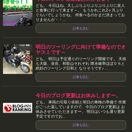
ども。 今日はね、久しぶりぶりぶりぶりぶりに友人
と食事に行って来ます～。 もうかれこれ2ヶ月ぶり
ぐらいでしょうかね。 何食べるのかまだ決まってお
りませんが・・...
記事を読む
明日のツーリングに向けて準備なのでオ
ヤスミです～
ども。 明日は予定通りのツーリング開催です。 天候
も大阪、奈良、和歌山それぞれ 降水確率ほぼ０％と
絶好のツーリング日和と なりそうです♪ ...
記事を読む
今日のブログ更新はお休みしますー。
ども。 車両の引取り依頼と明日の車検の準備で 作業
がごった返していますので、今日のブログ更新は お
休みさせていただきますー。 明日はいつも通り更新
予定ですのでお...
記事を読む