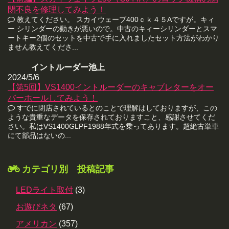
閉不良を修理してみよう！
教えてください。 スカイウェーブ400ｃｋ４５Aですが。キィ
ー シリンダーの動きが悪いので。中古のキィーシリンダーとスマ
ートキー2個のセットを中古で手に入れましたセット方法がわかり
ません教えてくださ...
イントルーダー池上
2024/5/6
【第5回】VS1400イントルーダーのキャブレターをオー
バーホールしてみよう！
すでに閉店されているとのことで理解はしておりますが、この
ような貴重なデータを保存されておりますこと、感謝させてくだ
さい。私はVS1400GLPF1988年式を乗ってあります。超絶古単車
にて部品はないの...
カテゴリ別 投稿記事
LEDライト取付
(3)
お遊びネタ
(67)
アメリカン
(357)