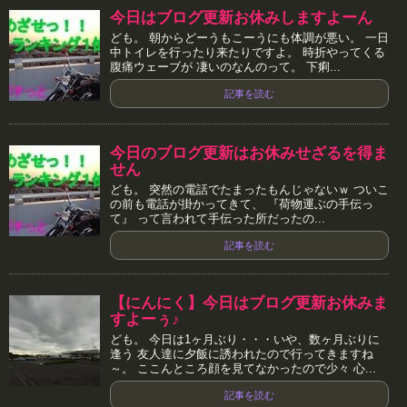
今日はブログ更新お休みしますよーん
ども。 朝からどーうもこーうにも体調が悪い。 一日
中トイレを行ったり来たりですよ。 時折やってくる
腹痛ウェーブが 凄いのなんのって。 下痢...
記事を読む
今日のブログ更新はお休みせざるを得ま
せん
ども。 突然の電話でたまったもんじゃないｗ ついこ
の前も電話が掛かってきて、 『荷物運ぶの手伝っ
て』 って言われて手伝った所だったの...
記事を読む
【にんにく】今日はブログ更新お休みま
すよーぅ♪
ども。 今日は1ヶ月ぶり・・・いや、数ヶ月ぶりに
逢う 友人達に夕飯に誘われたので行ってきますね
～。 ここんところ顔を見てなかったので少々 心...
記事を読む