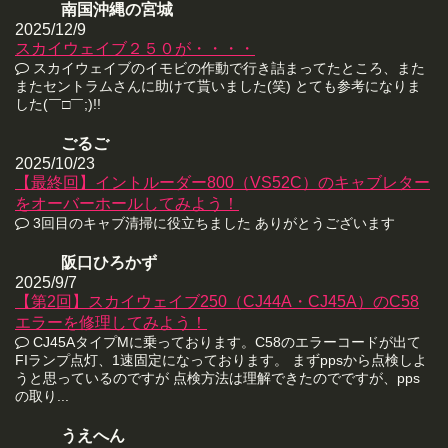
南国沖縄の宮城
2025/12/9
スカイウェイブ２５０が・・・・
スカイウェイブのイモビの作動で行き詰まってたところ、また
またセントラムさんに助けて貰いました(笑) とても参考になりま
した(￣□￣;)!!
ごるご
2025/10/23
【最終回】イントルーダー800（VS52C）のキャブレター
をオーバーホールしてみよう！
3回目のキャブ清掃に役立ちました ありがとうございます
阪口ひろかず
2025/9/7
【第2回】スカイウェイブ250（CJ44A・CJ45A）のC58
エラーを修理してみよう！
CJ45AタイプMに乗っております。C58のエラーコードが出て
FIランプ点灯、1速固定になっております。 まずppsから点検しよ
うと思っているのですが 点検方法は理解できたのでですが、pps
の取り...
うえへん