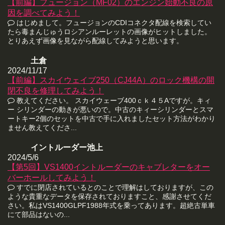
【前編】フュージョン（MF02）のエンジン始動不良の原
因を調べてみよう！
はじめまして。フュージョンのCDIコネクタ配線を検索してい
たら毒まんじゅうロシアンルーレットの画像がヒットしました。
とりあえず画像を見ながら配線してみようと思います。
土倉
2024/11/17
【前編】スカイウェイブ250（CJ44A）のロック機構の開
閉不良を修理してみよう！
教えてください。 スカイウェーブ400ｃｋ４５Aですが。キィ
ー シリンダーの動きが悪いので。中古のキィーシリンダーとスマ
ートキー2個のセットを中古で手に入れましたセット方法がわかり
ません教えてくださ...
イントルーダー池上
2024/5/6
【第5回】VS1400イントルーダーのキャブレターをオー
バーホールしてみよう！
すでに閉店されているとのことで理解はしておりますが、この
ような貴重なデータを保存されておりますこと、感謝させてくだ
さい。私はVS1400GLPF1988年式を乗ってあります。超絶古単車
にて部品はないの...