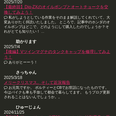
2025/7/20
【最終回】Dio-ZXのオイルポンプとオートチョークを交
換してみよう！
私がしようとしている作業をそのまま解説してくれていて、大
変ありがたく拝読いたしました。 ところで、記事中のホンダのオ
イルポンプはどこで、どのようにして購入したのでしょうか？そ
れがとても知りたい！ ...
助かります
2025/7/4
【後編】Vツインマグナのタンクキャップを修理してみよ
う！
ありがとーーう！
さっちゃん
2025/3/18
メリークリスマス。そして近況報告
お元気ですか。 ボルティーとCBでお世話になったものです。
今はバイクも車も手放して都会で暮らしてます。 もうブログ更新
されることはないんでしょうか。。
ひゅーじょん
2024/11/25