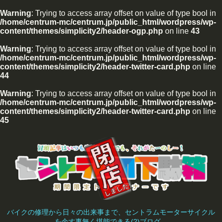
Warning
: Trying to access array offset on value of type bool in
/home/centrum-mc/centrum.jp/public_html/wordpress/wp-
content/themes/simplicity2/header-ogp.php
on line
43
Warning
: Trying to access array offset on value of type bool in
/home/centrum-mc/centrum.jp/public_html/wordpress/wp-
content/themes/simplicity2/header-twitter-card.php
on line
44
Warning
: Trying to access array offset on value of type bool in
/home/centrum-mc/centrum.jp/public_html/wordpress/wp-
content/themes/simplicity2/header-twitter-card.php
on line
45
バイクの修理から日々の出来事まで、セントラムモーターサイクル
を余す事無く堪能できる(?)ブログ。