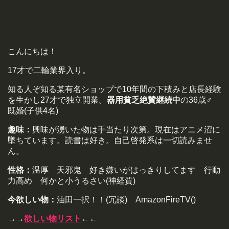
こんにちは！
17才で二輪業界入り。
知る人ぞ知る某有名ショップで10年間の下積みと店長経験
を生かし27才で独立開業。
器用貧乏絶賛継続中
の36歳♂
既婚(子供4名)
趣味：
興味が湧いた物は手当たり次第。現在はアニメ沼に
墜ちています。読書は好き。自己啓発系は一切読みませ
ん。
性格：
温厚 天邪鬼 好き嫌いがはっきりしてます 行動
力高め 何かと小うるさい(神経質)
今欲しい物：
油田一択！！(冗談) AmazonFireTV()
→→
欲しい物リスト
←←