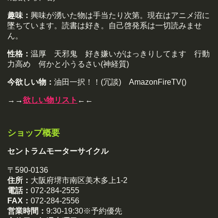
趣味：
興味が湧いた物は手当たり次第。現在はアニメ沼に
墜ちています。読書は好き。自己啓発系は一切読みませ
ん。
性格：
温厚 天邪鬼 好き嫌いがはっきりしてます 行動
力高め 何かと小うるさい(神経質)
今欲しい物：
油田一択！！(冗談) AmazonFireTV()
→→
欲しい物リスト
←←
ショップ概要
セントラムモーターサイクル
〒590-0136
住所：
大阪府堺市南区美木多上1-2
電話：
072-284-2555
FAX：
072-284-2556
営業時間：
9:30-19:30※予約優先