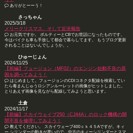
ありがとーーう！
さっちゃん
2025/3/18
メリークリスマス。そして近況報告
お元気ですか。 ボルティーとCBでお世話になったものです。
今はバイクも車も手放して都会で暮らしてます。 もうブログ更新
されることはないんでしょうか。。
ひゅーじょん
2024/11/25
【前編】フュージョン（MF02）のエンジン始動不良の原
因を調べてみよう！
はじめまして。フュージョンのCDIコネクタ配線を検索してい
たら毒まんじゅうロシアンルーレットの画像がヒットしました。
とりあえず画像を見ながら配線してみようと思います。
土倉
2024/11/17
【前編】スカイウェイブ250（CJ44A）のロック機構の開
閉不良を修理してみよう！
教えてください。 スカイウェーブ400ｃｋ４５Aですが。キィ
ー シリンダーの動きが悪いので。中古のキィーシリンダーとスマ