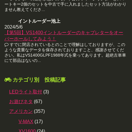
ートキー2個のセットを中古で手に入れましたセット方法がわかり
ません教えてくださ...
イントルーダー池上
2024/5/6
【第5回】VS1400イントルーダーのキャブレターをオー
バーホールしてみよう！
すでに閉店されているとのことで理解はしておりますが、この
ような貴重なデータを保存されておりますこと、感謝させてくだ
さい。私はVS1400GLPF1988年式を乗ってあります。超絶古単車
にて部品はないの...
カテゴリ別 投稿記事
LEDライト取付
(3)
お遊びネタ
(67)
アメリカン
(357)
V-MAX
(17)
XV1600
(24)