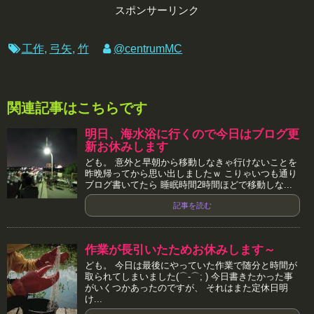
スポンサーリンク
工作
,
弓矢
,
竹
@centrumMC
関連記事はこちらです
明日、海水浴に行くので今日はブログ更
新お休みします
ども。 意外と早朝から移動しなきゃ行けないことを
昨晩帰ってから思い出しましたｗ こりゃいつも通り
ブログ書いてたら 睡眠時間2時間ほどで移動しな...
記事を読む
作業が長引いたためお休みします～
ども。 今日は最後にやっていた作業で随分と時間が
取られてしまいました(⌒-⌒; ) 今日書きたかった事
がいくつかあったのですが、 それはまた定休日明
け...