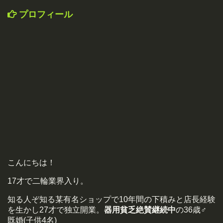
プロフィール
こんにちは！
17才で二輪業界入り。
知る人ぞ知る某有名ショップで10年間の下積みと店長経験
を生かし27才で独立開業。
器用貧乏絶賛継続中
の36歳♂
既婚(子供4名)