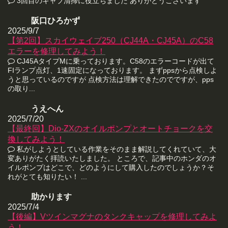
3回目のキャブ清掃に役立ちました ありがとうございます
阪口ひろかず
2025/9/7
【第2回】スカイウェイブ250（CJ44A・CJ45A）のC58
エラーを修理してみよう！
CJ45AタイプMに乗っております。C58のエラーコードが出て
FIランプ点灯、1速固定になっております。 まずppsから点検しよ
うと思っているのですが 点検方法は理解できたのでですが、pps
の取り...
うえへん
2025/7/20
【最終回】Dio-ZXのオイルポンプとオートチョークを交
換してみよう！
私がしようとしている作業をそのまま解説してくれていて、大
変ありがたく拝読いたしました。 ところで、記事中のホンダのオ
イルポンプはどこで、どのようにして購入したのでしょうか？そ
れがとても知りたい！ ...
助かります
2025/7/4
【後編】Vツインマグナのタンクキャップを修理してみよ
う！