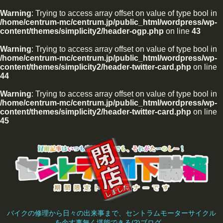
Warning
: Trying to access array offset on value of type bool in
/home/centrum-mc/centrum.jp/public_html/wordpress/wp-
content/themes/simplicity2/header-ogp.php
on line
43
Warning
: Trying to access array offset on value of type bool in
/home/centrum-mc/centrum.jp/public_html/wordpress/wp-
content/themes/simplicity2/header-twitter-card.php
on line
44
Warning
: Trying to access array offset on value of type bool in
/home/centrum-mc/centrum.jp/public_html/wordpress/wp-
content/themes/simplicity2/header-twitter-card.php
on line
45
バイクの修理から日々の出来事まで、セントラムモーターサイクル
を余す事無く堪能できる(?)ブログ。