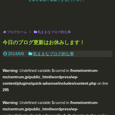
ブログホーム
気ままなブログ的な事
今日のブログ更新はお休みします！
2014/6/9
気ままなブログ的な事
Warning
: Undefined variable $cusrnd in
/home/centrum-
mc/centrum.jp/public_html/wordpress/wp-
content/plugins/quick-adsense/includes/content.php
on line
295
Warning
: Undefined variable $cusrnd in
/home/centrum-
mc/centrum.jp/public_html/wordpress/wp-