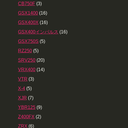
CB750F
(3)
GSX1400
(16)
GSX400X
(16)
GSX400インパルス
(16)
GSX750S
(5)
RZ250
(5)
SRV250
(20)
VRX400
(14)
VTR
(3)
X-4
(5)
XJR
(7)
YBR125
(9)
Z400FX
(2)
ZRX
(6)