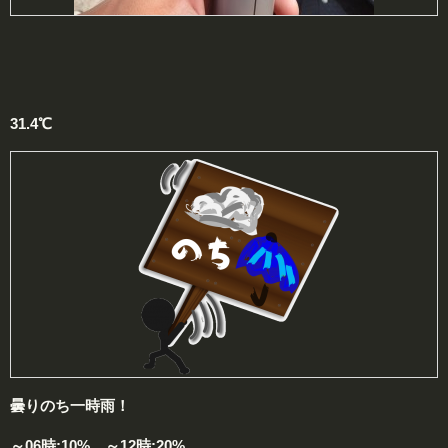
31.4℃
曇りのち一時雨！
～06時:10% ～12時:20%