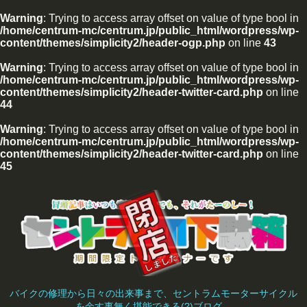
Warning
: Trying to access array offset on value of type bool in
/home/centrum-mc/centrum.jp/public_html/wordpress/wp-
content/themes/simplicity2/header-ogp.php
on line
43
Warning
: Trying to access array offset on value of type bool in
/home/centrum-mc/centrum.jp/public_html/wordpress/wp-
content/themes/simplicity2/header-twitter-card.php
on line
44
Warning
: Trying to access array offset on value of type bool in
/home/centrum-mc/centrum.jp/public_html/wordpress/wp-
content/themes/simplicity2/header-twitter-card.php
on line
45
バイクの修理から日々の出来事まで、セントラムモーターサイクル
を余す事無く堪能できる(?)ブログ。