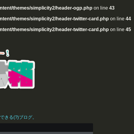
tent/themes/simplicity2/header-ogp.php
on line
43
ent/themes/simplicity2/header-twitter-card.php
on line
44
ent/themes/simplicity2/header-twitter-card.php
on line
45
きる(?)ブログ。