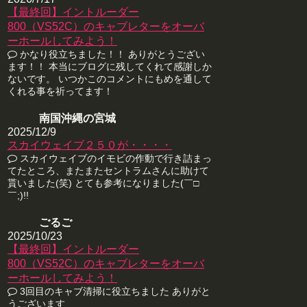
【最終回】イントルーダー
800（VS52C）のキャブレターをオーバ
ーホールしてみよう！
かなり役立ちました！！ ありがとうござい
ます！！ 本当にブログに残してくれて感謝しか
ないです。 いつかこのコメントにもめを通して
くれる事を祈ってます！
南国沖縄の宮城
2025/12/9
スカイウェイブ２５０が・・・・
スカイウェイブのイモビの作動で行き詰まっ
てたところ、またまたセントラムさんに助けて
貰いました(笑) とても参考になりました(￣□
￣;)!!
ごるご
2025/10/23
【最終回】イントルーダー
800（VS52C）のキャブレターをオーバ
ーホールしてみよう！
3回目のキャブ清掃に役立ちました ありがと
うございます