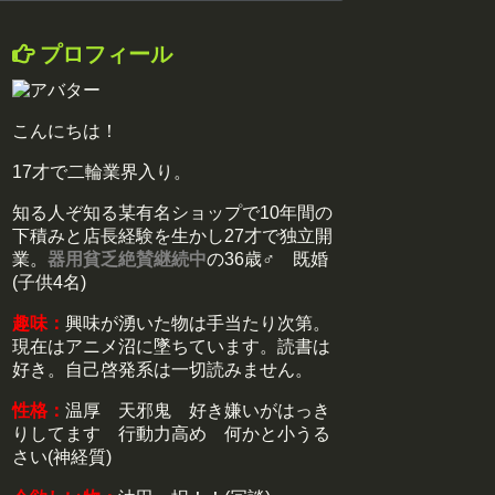
プロフィール
こんにちは！
17才で二輪業界入り。
知る人ぞ知る某有名ショップで10年間の
下積みと店長経験を生かし27才で独立開
業。
器用貧乏絶賛継続中
の36歳♂ 既婚
(子供4名)
趣味：
興味が湧いた物は手当たり次第。
現在はアニメ沼に墜ちています。読書は
好き。自己啓発系は一切読みません。
性格：
温厚 天邪鬼 好き嫌いがはっき
りしてます 行動力高め 何かと小うる
さい(神経質)