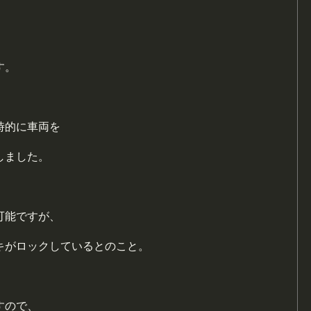
す。
時的に車両を
しました。
可能ですが、
キがロックしているとのこと。
すので、