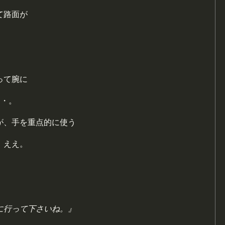
て路面が
って腕に
・・。
が、手を重点的に使う
。ええ。
に行って下さいね。』