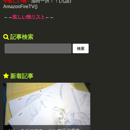
今欲しい物：
油田一択！！(冗談)
AmazonFireTV()
→→
欲しい物リスト
←←
記事検索
新着記事