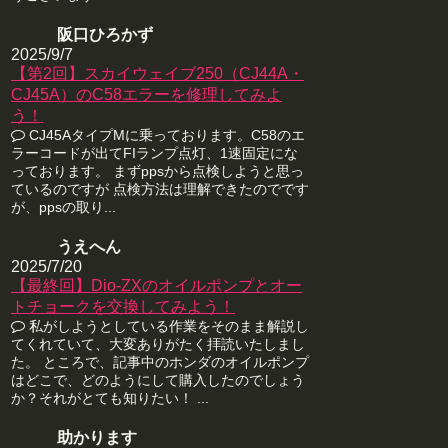
阪口ひろかず
2025/9/7
【第2回】スカイウェイブ250（CJ44A・
CJ45A）のC58エラーを修理してみよ
う！
CJ45AタイプMに乗っております。C58のエ
ラーコードが出てFIランプ点灯、1速固定にな
っております。 まずppsから点検しようと思っ
ているのですが 点検方法は理解できたのでです
が、ppsの取り...
うえへん
2025/7/20
【最終回】Dio-ZXのオイルポンプとオー
トチョークを交換してみよう！
私がしようとしている作業をそのまま解説し
てくれていて、大変ありがたく拝読いたしまし
た。 ところで、記事中のホンダのオイルポンプ
はどこで、どのようにして購入したのでしょう
か？それがとても知りたい！ ...
助かります