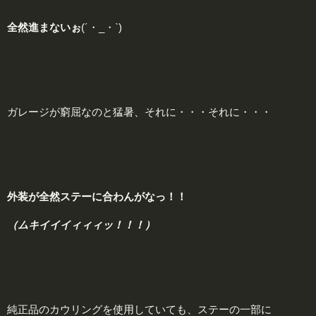
全
然進まないぉ
(´・_・`)
ガレージが窮屈なのと猛暑、それに・・・それに・・・
外
装が全然ステーに合わんがなっ！！
（ムキイイイィィィッ！！！）
純正品のカウリングを使用していても、ステーの一部に