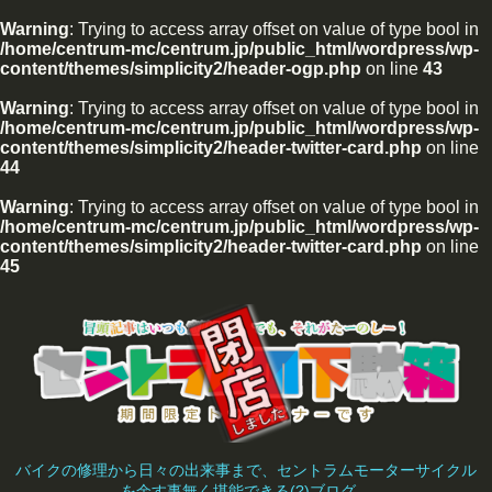
Warning
: Trying to access array offset on value of type bool in
/home/centrum-mc/centrum.jp/public_html/wordpress/wp-
content/themes/simplicity2/header-ogp.php
on line
43
Warning
: Trying to access array offset on value of type bool in
/home/centrum-mc/centrum.jp/public_html/wordpress/wp-
content/themes/simplicity2/header-twitter-card.php
on line
44
Warning
: Trying to access array offset on value of type bool in
/home/centrum-mc/centrum.jp/public_html/wordpress/wp-
content/themes/simplicity2/header-twitter-card.php
on line
45
バイクの修理から日々の出来事まで、セントラムモーターサイクル
を余す事無く堪能できる(?)ブログ。