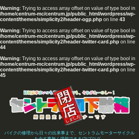
Warning
: Trying to access array offset on value of type bool in
/home/centrum-mc/centrum.jp/public_html/wordpress/wp-
content/themes/simplicity2/header-ogp.php
on line
43
Warning
: Trying to access array offset on value of type bool in
/home/centrum-mc/centrum.jp/public_html/wordpress/wp-
content/themes/simplicity2/header-twitter-card.php
on line
44
Warning
: Trying to access array offset on value of type bool in
/home/centrum-mc/centrum.jp/public_html/wordpress/wp-
content/themes/simplicity2/header-twitter-card.php
on line
45
バイクの修理から日々の出来事まで、セントラムモーターサイクル
を余す事無く堪能できる(?)ブログ。