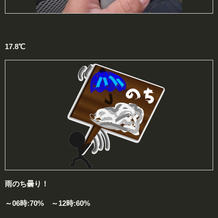
17.8℃
雨のち曇り！
～06時:70% ～12時:60%