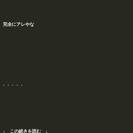
完
全に
アレ
やな
。。。。。
↓ この続きを読む ↓