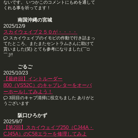
ないです。 いつかこのコメントにもめを通して
くれる事を祈ってます！
南国沖縄の宮城
2025/12/9
スカイウェイブ２５０が・・・・
スカイウェイブのイモビの作動で行き詰まっ
てたところ、またまたセントラムさんに助けて
貰いました(笑) とても参考になりました(￣□
￣;)!!
ごるご
2025/10/23
【最終回】イントルーダー
800（VS52C）のキャブレターをオーバ
ーホールしてみよう！
3回目のキャブ清掃に役立ちました ありがと
うございます
阪口ひろかず
2025/9/7
【第2回】スカイウェイブ250（CJ44A・
CJ45A）のC58エラーを修理してみよ