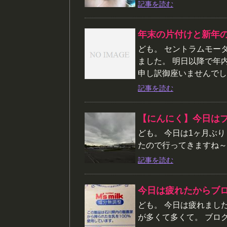
記事を読む
年末の片付けと新年
ども。 セントラムモー
ました。 明日以降で年
申し訳御座いませんでした
記事を読む
【にんにく】今日は
ども。 今日は1ヶ月ぶ
たので行ってきますね～。
記事を読む
今日は疲れたからブ
ども。 今日は疲れまし
が多くて多くて。 ブログ