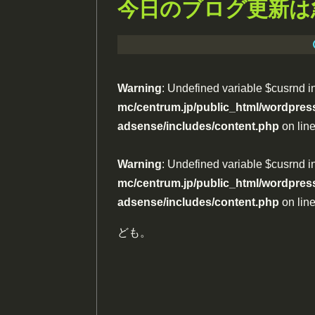
今日のブログ更新は
Warning
: Undefined variable $cusrnd i
mc/centrum.jp/public_html/wordpress
adsense/includes/content.php
on lin
Warning
: Undefined variable $cusrnd i
mc/centrum.jp/public_html/wordpress
adsense/includes/content.php
on lin
ども。