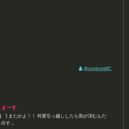
@centrumMC
しまーす
Д゜) またかよ！！ 何度引っ越ししたら気が済むんだ
す...