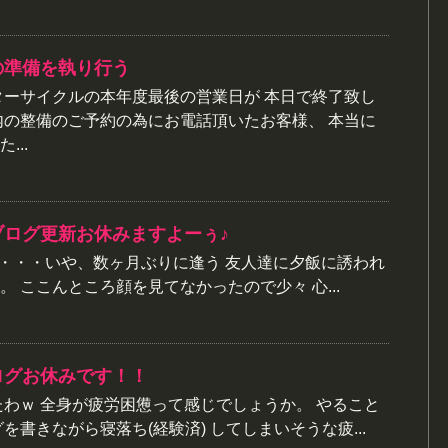
の準備を執り行う
ターサイクルの本年度最後の営業日が 本日で終了致し
内の整備のご予約の為にお電話頂いたお客様、 本当に
...
ブログ更新お休みますよーぅ♪
り・・・いや、数ヶ月ぶりに逢う 友人達に夕飯に誘われ
 ここんところ顔を見てなかったので少々 心...
ログお休みです！！
たわｗ 全身が疲労困憊って感じでしょうか。 やること
を書きながら寝落ち(経験済) してしまいそうな疲...