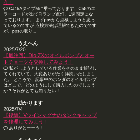
う！
CJ45AタイプMに乗っております。C58のエ
ラーコードが出てFIランプ点灯、1速固定にな
っております。 まずppsから点検しようと思っ
ているのですが 点検方法は理解できたのでです
が、ppsの取り...
うえへん
2025/7/20
【最終回】Dio-ZXのオイルポンプとオー
トチョークを交換してみよう！
私がしようとしている作業をそのまま解説し
てくれていて、大変ありがたく拝読いたしまし
た。 ところで、記事中のホンダのオイルポンプ
はどこで、どのようにして購入したのでしょう
か？それがとても知りたい！ ...
助かります
2025/7/4
【後編】Vツインマグナのタンクキャップ
を修理してみよう！
ありがとーーう！