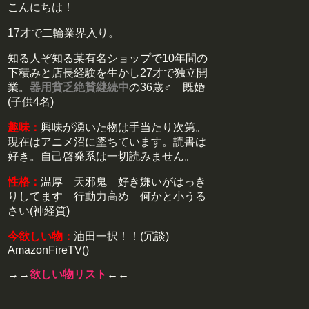
こんにちは！
17才で二輪業界入り。
知る人ぞ知る某有名ショップで10年間の
下積みと店長経験を生かし27才で独立開
業。
器用貧乏絶賛継続中
の36歳♂ 既婚
(子供4名)
趣味：
興味が湧いた物は手当たり次第。
現在はアニメ沼に墜ちています。読書は
好き。自己啓発系は一切読みません。
性格：
温厚 天邪鬼 好き嫌いがはっき
りしてます 行動力高め 何かと小うる
さい(神経質)
今欲しい物：
油田一択！！(冗談)
AmazonFireTV()
→→
欲しい物リスト
←←