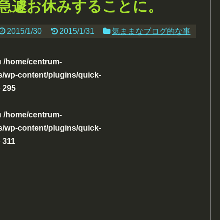
急遽お休みすることに。
2015/1/30
2015/1/31
気ままなブログ的な事
n
/home/centrum-
/wp-content/plugins/quick-
e
295
n
/home/centrum-
/wp-content/plugins/quick-
e
311