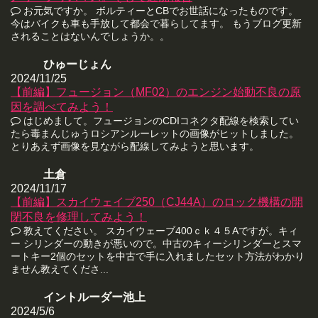
お元気ですか。 ボルティーとCBでお世話になったものです。
今はバイクも車も手放して都会で暮らしてます。 もうブログ更新
されることはないんでしょうか。。
ひゅーじょん
2024/11/25
【前編】フュージョン（MF02）のエンジン始動不良の原
因を調べてみよう！
はじめまして。フュージョンのCDIコネクタ配線を検索してい
たら毒まんじゅうロシアンルーレットの画像がヒットしました。
とりあえず画像を見ながら配線してみようと思います。
土倉
2024/11/17
【前編】スカイウェイブ250（CJ44A）のロック機構の開
閉不良を修理してみよう！
教えてください。 スカイウェーブ400ｃｋ４５Aですが。キィ
ー シリンダーの動きが悪いので。中古のキィーシリンダーとスマ
ートキー2個のセットを中古で手に入れましたセット方法がわかり
ません教えてくださ...
イントルーダー池上
2024/5/6