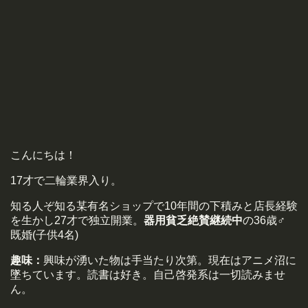
こんにちは！
17才で二輪業界入り。
知る人ぞ知る某有名ショップで10年間の下積みと店長経験
を生かし27才で独立開業。
器用貧乏絶賛継続中
の36歳♂
既婚(子供4名)
趣味：
興味が湧いた物は手当たり次第。現在はアニメ沼に
墜ちています。読書は好き。自己啓発系は一切読みませ
ん。