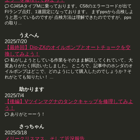
CJ45AタイプMに乗っております。C58のエラーコードが出て
FIランプ点灯、1速固定になっております。 まずppsから点検しよ
うと思っているのですが 点検方法は理解できたのでですが、pps
の取り...
うえへん
2025/7/20
【最終回】Dio-ZXのオイルポンプとオートチョークを交
換してみよう！
私がしようとしている作業をそのまま解説してくれていて、大
変ありがたく拝読いたしました。 ところで、記事中のホンダのオ
イルポンプはどこで、どのようにして購入したのでしょうか？そ
れがとても知りたい！ ...
助かります
2025/7/4
【後編】Vツインマグナのタンクキャップを修理してみよ
う！
ありがとーーう！
さっちゃん
2025/3/18
メリークリスマス。そして近況報告