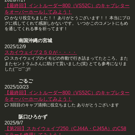
【最終回】イントルーダー800（VS52C）のキャブレター
をオーバーホールしてみよう！
かなり役立ちました！！ ありがとうございます！！ 本当にブロ
グに残してくれて感謝しかないです。 いつかこのコメントにもめ
を通してくれる事を祈ってます！
南国沖縄の宮城
2025/12/9
スカイウェイブ２５０が・・・・
スカイウェイブのイモビの作動で行き詰まってたところ、また
またセントラムさんに助けて貰いました(笑) とても参考になりま
した(￣□￣;)!!
ごるご
2025/10/23
【最終回】イントルーダー800（VS52C）のキャブレター
をオーバーホールしてみよう！
3回目のキャブ清掃に役立ちました ありがとうございます
阪口ひろかず
2025/9/7
【第2回】スカイウェイブ250（CJ44A・CJ45A）のC58
エラーを修理してみよう！