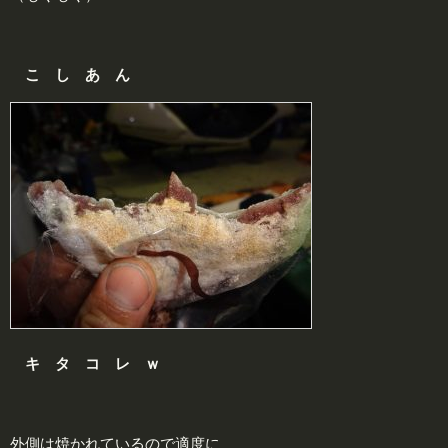
こ し あ ん
キ タ コ レ ｗ
外側は焼かれているので適度に