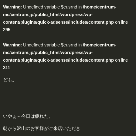
Warning
: Undefined variable $cusrnd in
/home/centrum-
mc/centrum.jp/public_html/wordpress/wp-
content/plugins/quick-adsense/includes/content.php
on line
295
Warning
: Undefined variable $cusrnd in
/home/centrum-
mc/centrum.jp/public_html/wordpress/wp-
content/plugins/quick-adsense/includes/content.php
on line
311
ども。
いやぁ～今日は疲れた。
朝から沢山のお客様がご来店いただき