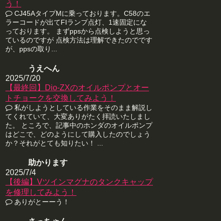
う！
CJ45AタイプMに乗っております。C58のエ
ラーコードが出てFIランプ点灯、1速固定にな
っております。 まずppsから点検しようと思っ
ているのですが 点検方法は理解できたのでです
が、ppsの取り...
うえへん
2025/7/20
【最終回】Dio-ZXのオイルポンプとオー
トチョークを交換してみよう！
私がしようとしている作業をそのまま解説し
てくれていて、大変ありがたく拝読いたしまし
た。 ところで、記事中のホンダのオイルポンプ
はどこで、どのようにして購入したのでしょう
か？それがとても知りたい！ ...
助かります
2025/7/4
【後編】Vツインマグナのタンクキャップ
を修理してみよう！
ありがとーーう！