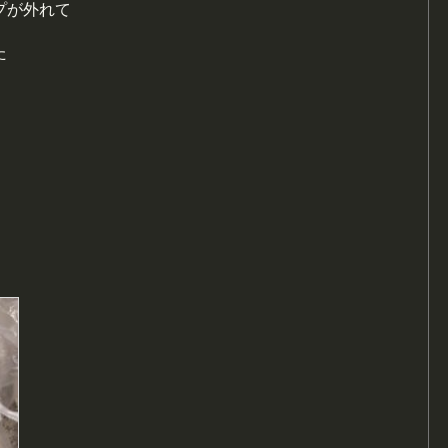
プが外れて
た