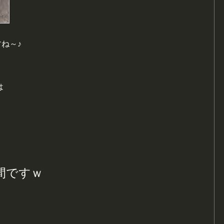
ね～♪
は
間ですｗ