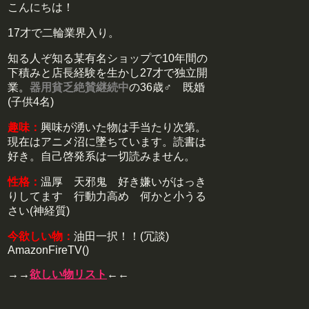
こんにちは！
17才で二輪業界入り。
知る人ぞ知る某有名ショップで10年間の
下積みと店長経験を生かし27才で独立開
業。
器用貧乏絶賛継続中
の36歳♂ 既婚
(子供4名)
趣味：
興味が湧いた物は手当たり次第。
現在はアニメ沼に墜ちています。読書は
好き。自己啓発系は一切読みません。
性格：
温厚 天邪鬼 好き嫌いがはっき
りしてます 行動力高め 何かと小うる
さい(神経質)
今欲しい物：
油田一択！！(冗談)
AmazonFireTV()
→→
欲しい物リスト
←←