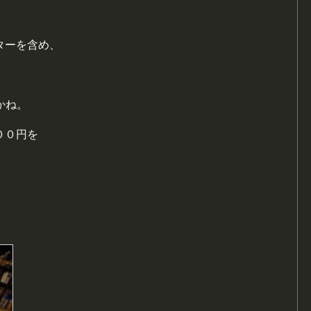
ターを含め、
かね。
００円を