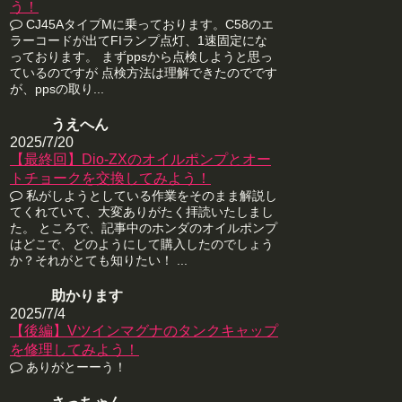
う！
CJ45AタイプMに乗っております。C58のエ
ラーコードが出てFIランプ点灯、1速固定にな
っております。 まずppsから点検しようと思っ
ているのですが 点検方法は理解できたのでです
が、ppsの取り...
うえへん
2025/7/20
【最終回】Dio-ZXのオイルポンプとオー
トチョークを交換してみよう！
私がしようとしている作業をそのまま解説し
てくれていて、大変ありがたく拝読いたしまし
た。 ところで、記事中のホンダのオイルポンプ
はどこで、どのようにして購入したのでしょう
か？それがとても知りたい！ ...
助かります
2025/7/4
【後編】Vツインマグナのタンクキャップ
を修理してみよう！
ありがとーーう！