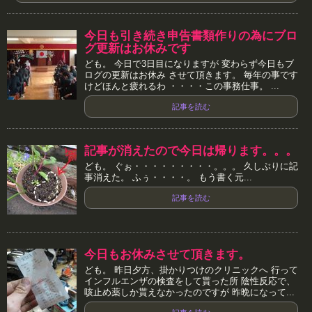
今日も引き続き申告書類作りの為にブロ
グ更新はお休みです
ども。 今日で3日目になりますが 変わらず今日もブ
ログの更新はお休み させて頂きます。 毎年の事です
けどほんと疲れるわ ・・・・この事務仕事。 ...
記事を読む
記事が消えたので今日は帰ります。。。
ども。 ぐぉ・・・・・・・・・。。。 久しぶりに記
事消えた。 ふぅ・・・・。 もう書く元...
記事を読む
今日もお休みさせて頂きます。
ども。 昨日夕方、掛かりつけのクリニックへ 行って
インフルエンザの検査をして貰った所 陰性反応で、
咳止め薬しか貰えなかったのですが 昨晩になって...