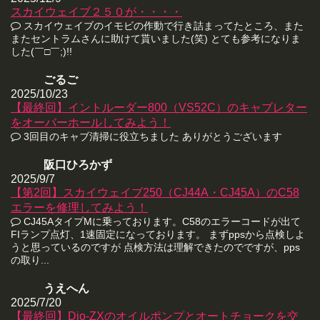
スカイウェイブ２５０が・・・・
スカイウェイブのイモビの作動で行き詰まってたところ、また
またセントラムさんに助けて貰いました(笑) とても参考になりま
した(￣□￣;)!!
ごるご
2025/10/23
【最終回】イントルーダー800（VS52C）のキャブレター
をオーバーホールしてみよう！
3回目のキャブ清掃に役立ちました ありがとうございます
阪口ひろかず
2025/9/7
【第2回】スカイウェイブ250（CJ44A・CJ45A）のC58
エラーを修理してみよう！
CJ45AタイプMに乗っております。C58のエラーコードが出て
FIランプ点灯、1速固定になっております。 まずppsから点検しよ
うと思っているのですが 点検方法は理解できたのでですが、pps
の取り...
うえへん
2025/7/20
【最終回】Dio-ZXのオイルポンプとオートチョークを交