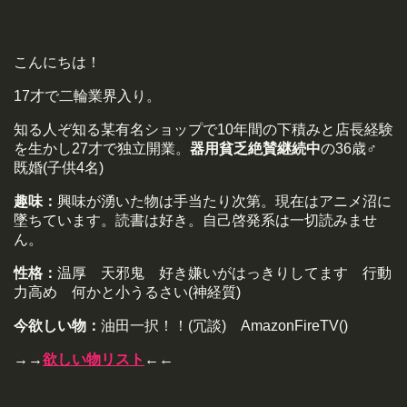
こんにちは！
17才で二輪業界入り。
知る人ぞ知る某有名ショップで10年間の下積みと店長経験
を生かし27才で独立開業。
器用貧乏絶賛継続中
の36歳♂
既婚(子供4名)
趣味：
興味が湧いた物は手当たり次第。現在はアニメ沼に
墜ちています。読書は好き。自己啓発系は一切読みませ
ん。
性格：
温厚 天邪鬼 好き嫌いがはっきりしてます 行動
力高め 何かと小うるさい(神経質)
今欲しい物：
油田一択！！(冗談) AmazonFireTV()
→→
欲しい物リスト
←←