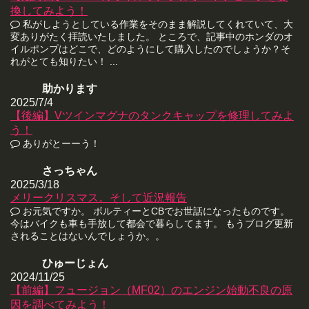
換してみよう！
私がしようとしている作業をそのまま解説してくれていて、大
変ありがたく拝読いたしました。 ところで、記事中のホンダのオ
イルポンプはどこで、どのようにして購入したのでしょうか？そ
れがとても知りたい！ ...
助かります
2025/7/4
【後編】Vツインマグナのタンクキャップを修理してみよ
う！
ありがとーーう！
さっちゃん
2025/3/18
メリークリスマス。そして近況報告
お元気ですか。 ボルティーとCBでお世話になったものです。
今はバイクも車も手放して都会で暮らしてます。 もうブログ更新
されることはないんでしょうか。。
ひゅーじょん
2024/11/25
【前編】フュージョン（MF02）のエンジン始動不良の原
因を調べてみよう！