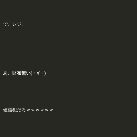
で、レジ。
あ、財布無い
(・∀・)
確信犯だろｗｗｗｗｗｗ