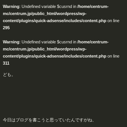
Warning
: Undefined variable $cusrnd in
/home/centrum-
mc/centrum.jp/public_html/wordpress/wp-
content/plugins/quick-adsense/includes/content.php
on line
295
Warning
: Undefined variable $cusrnd in
/home/centrum-
mc/centrum.jp/public_html/wordpress/wp-
content/plugins/quick-adsense/includes/content.php
on line
311
ども。
今日はブログを書こうと思っていたんですがね、