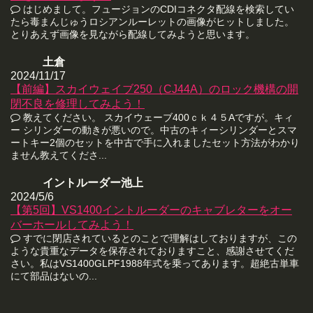
はじめまして。フュージョンのCDIコネクタ配線を検索してい
たら毒まんじゅうロシアンルーレットの画像がヒットしました。
とりあえず画像を見ながら配線してみようと思います。
土倉
2024/11/17
【前編】スカイウェイブ250（CJ44A）のロック機構の開
閉不良を修理してみよう！
教えてください。 スカイウェーブ400ｃｋ４５Aですが。キィ
ー シリンダーの動きが悪いので。中古のキィーシリンダーとスマ
ートキー2個のセットを中古で手に入れましたセット方法がわかり
ません教えてくださ...
イントルーダー池上
2024/5/6
【第5回】VS1400イントルーダーのキャブレターをオー
バーホールしてみよう！
すでに閉店されているとのことで理解はしておりますが、この
ような貴重なデータを保存されておりますこと、感謝させてくだ
さい。私はVS1400GLPF1988年式を乗ってあります。超絶古単車
にて部品はないの...