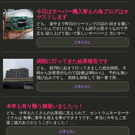
今日はサーバー機入替えの為ブログはオ
ヤスミします
ども。 途中まで昨日のツーリングの話の 続きを書い
ていたんですけどね、 どうも調子が悪そうなので予
定を 繰り上げて急いで新しいサーバーと 古いサー...
記事を読む
病院に行ってきた結果報告です
ども。 朝7時に起きて行ってきました総合病院。 8
時から診察受付なので(診療は9時から)、 予約も無い
飛び込みですし、混雑も加味して 朝一番で滑...
記事を読む
本年も有り難う御座いましたっ！
ども。 今年もたくさんのお客様に支えられて、セントラムモーターサ
イクルは 無事に新年を迎える事ができそうです。 本当に今年もご支
援ご協力ありがとうございました！ ...
記事を読む