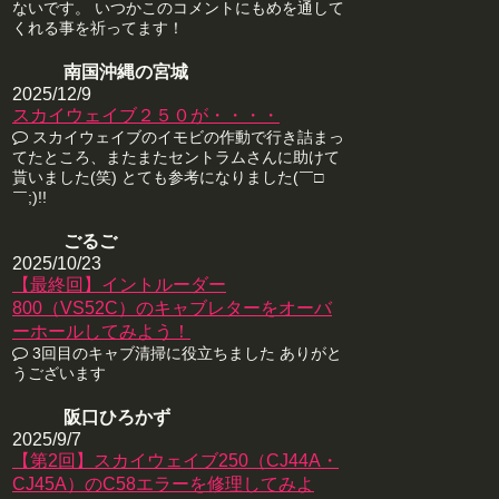
ないです。 いつかこのコメントにもめを通して
くれる事を祈ってます！
南国沖縄の宮城
2025/12/9
スカイウェイブ２５０が・・・・
スカイウェイブのイモビの作動で行き詰まっ
てたところ、またまたセントラムさんに助けて
貰いました(笑) とても参考になりました(￣□
￣;)!!
ごるご
2025/10/23
【最終回】イントルーダー
800（VS52C）のキャブレターをオーバ
ーホールしてみよう！
3回目のキャブ清掃に役立ちました ありがと
うございます
阪口ひろかず
2025/9/7
【第2回】スカイウェイブ250（CJ44A・
CJ45A）のC58エラーを修理してみよ