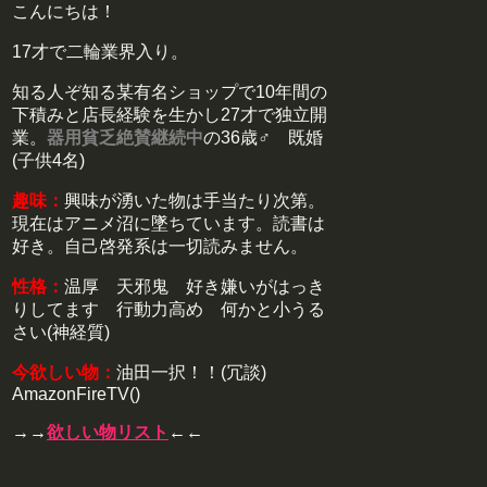
こんにちは！
17才で二輪業界入り。
知る人ぞ知る某有名ショップで10年間の
下積みと店長経験を生かし27才で独立開
業。
器用貧乏絶賛継続中
の36歳♂ 既婚
(子供4名)
趣味：
興味が湧いた物は手当たり次第。
現在はアニメ沼に墜ちています。読書は
好き。自己啓発系は一切読みません。
性格：
温厚 天邪鬼 好き嫌いがはっき
りしてます 行動力高め 何かと小うる
さい(神経質)
今欲しい物：
油田一択！！(冗談)
AmazonFireTV()
→→
欲しい物リスト
←←