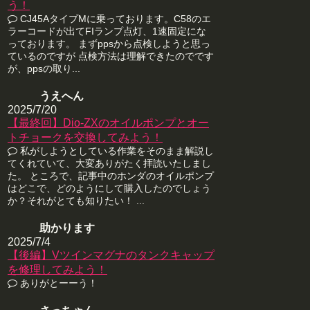
う！
CJ45AタイプMに乗っております。C58のエ
ラーコードが出てFIランプ点灯、1速固定にな
っております。 まずppsから点検しようと思っ
ているのですが 点検方法は理解できたのでです
が、ppsの取り...
うえへん
2025/7/20
【最終回】Dio-ZXのオイルポンプとオー
トチョークを交換してみよう！
私がしようとしている作業をそのまま解説し
てくれていて、大変ありがたく拝読いたしまし
た。 ところで、記事中のホンダのオイルポンプ
はどこで、どのようにして購入したのでしょう
か？それがとても知りたい！ ...
助かります
2025/7/4
【後編】Vツインマグナのタンクキャップ
を修理してみよう！
ありがとーーう！