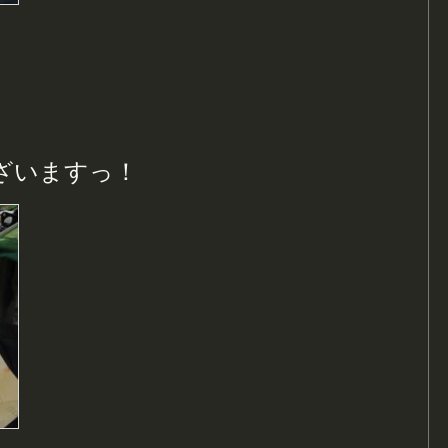
。
ざいますっ！