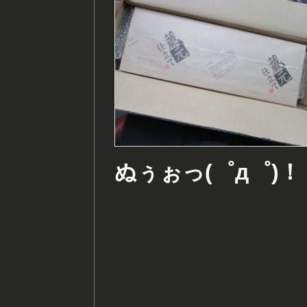
ぬぅぉっ(゜д゜)！