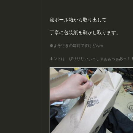
段ボール箱から取り出して
丁寧に包装紙を剥がし取ります。
※よそ行きの建前ですけどねｗ
ホントは、びりりりいぃっしゃぁぁっぁあっ！