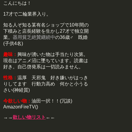
こんにちは！
17才で二輪業界入り。
知る人ぞ知る某有名ショップで10年間の
下積みと店長経験を生かし27才で独立開
業。
器用貧乏絶賛継続中
の36歳♂ 既婚
(子供4名)
趣味：
興味が湧いた物は手当たり次第。
現在はアニメ沼に墜ちています。読書は
好き。自己啓発系は一切読みません。
性格：
温厚 天邪鬼 好き嫌いがはっき
りしてます 行動力高め 何かと小うる
さい(神経質)
今欲しい物：
油田一択！！(冗談)
AmazonFireTV()
→→
欲しい物リスト
←←