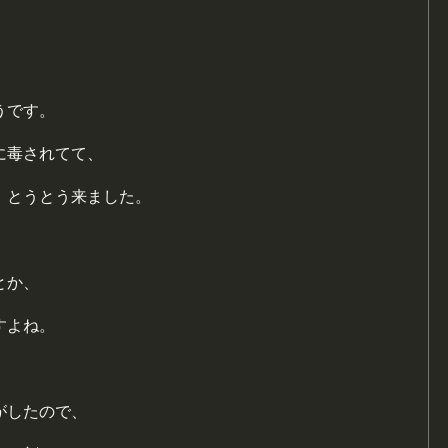
うです。
に毒されてて、
、とうとう来ました。
とか、
すよね。
がしたので、