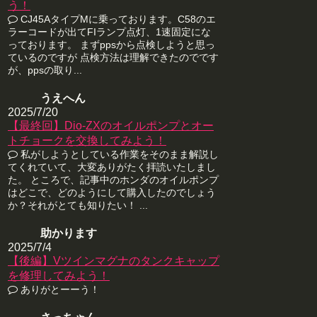
う！
CJ45AタイプMに乗っております。C58のエ
ラーコードが出てFIランプ点灯、1速固定にな
っております。 まずppsから点検しようと思っ
ているのですが 点検方法は理解できたのでです
が、ppsの取り...
うえへん
2025/7/20
【最終回】Dio-ZXのオイルポンプとオー
トチョークを交換してみよう！
私がしようとしている作業をそのまま解説し
てくれていて、大変ありがたく拝読いたしまし
た。 ところで、記事中のホンダのオイルポンプ
はどこで、どのようにして購入したのでしょう
か？それがとても知りたい！ ...
助かります
2025/7/4
【後編】Vツインマグナのタンクキャップ
を修理してみよう！
ありがとーーう！