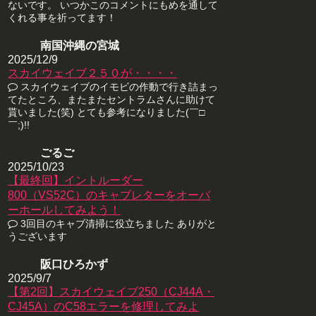
ないです。 いつかこのコメントにもめを通して
くれる事を祈ってます！
南国沖縄の宮城
2025/12/9
スカイウェイブ２５０が・・・・
スカイウェイブのイモビの作動で行き詰まっ
てたところ、またまたセントラムさんに助けて
貰いました(笑) とても参考になりました(￣□
￣;)!!
ごるご
2025/10/23
【最終回】イントルーダー
800（VS52C）のキャブレターをオーバ
ーホールしてみよう！
3回目のキャブ清掃に役立ちました ありがと
うございます
阪口ひろかず
2025/9/7
【第2回】スカイウェイブ250（CJ44A・
CJ45A）のC58エラーを修理してみよ