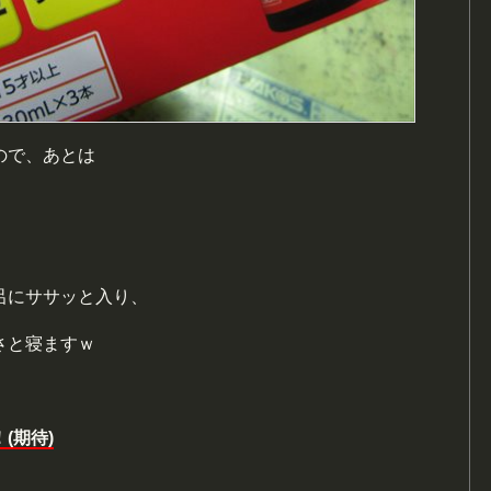
ので、あとは
呂にササッと入り、
さと寝ますｗ
(期待)