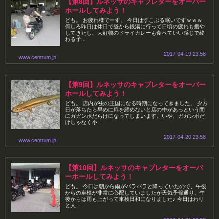
【第8回】ルネッサのキャブレターをオーバー
ホールしてみよう！
ども。 お疲れ様でーす。 今日はすこぶる眠いですｗｗｗ
何しろ昨日は休日で昼から銭湯に行って日頃の疲れも癒や
してきたし、大好物のドライカレーも食べていい感じで終
わる予...
2017-04-19 23:58
www.centrum.jp
【第9回】ルネッサのキャブレターをオーバー
ホールしてみよう！
ども。 店内が虫の王国になる時期になってきました。 夕方
日が落ちたら早めに扉を締めないと店の中があっという間
にガガンボだらけになってしまいます。いや、ガガンボだ
けじゃなく小...
2017-04-20 23:58
www.centrum.jp
【第10回】ルネッサのキャブレターをオーバ
ーホールしてみよう！
ども。 今日は朝から雨がパラパラと降っていたので、午後
からの車検が非常に心配していましたが天気予報通り、午
後からは雨も上がって車検日和になりました♪ 今日はわり
と人...