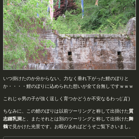
いつ掛けたのか分からない、力なく垂れ下がった鯉のぼりと
か・・・・鯉のぼりに込められた想いが全て台無しですｗｗｗ
これじゃ男の子が強く逞しく育つかどうか不安なるわっ(;´Д`)
ちなみに、この鯉のぼりは以前ツーリングと称して出掛けた
質
志鍾乳洞
と、またそれとは別のツーリングと称して出掛けた
舞
鶴
で見かけた光景です。お暇があればどうぞご覧下さいまし。