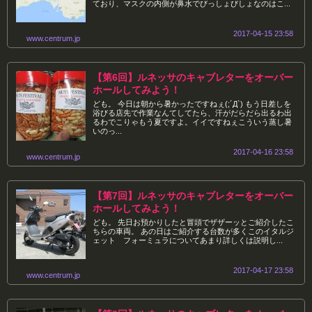
ており、マスクの内側が鼻水でびっしょびしょなのはこ...
2017-04-15 23:58
www.centrum.jp
【第6回】ルネッサのキャブレターをオーバー
ホールしてみよう！
ども。 今日は朝から暑かったですねぇ(;´Д`) もう日差しを
浴びる店先で作業なんてしてたら、汗がだらだら出るわ出
るわでこりゃもう夏ですよ。イイですねぇこういう蒸し暑
いのっ...
2017-04-16 23:58
www.centrum.jp
【第7回】ルネッサのキャブレターをオーバー
ホールしてみよう！
ども。 先日お預かりしたと冒頭でザザーッとご紹介したこ
ちらの車両。 あの日はご紹介する台数が多くこのイタルジ
ェット フォーミュラについてあまり詳しくは説明し...
2017-04-17 23:58
www.centrum.jp