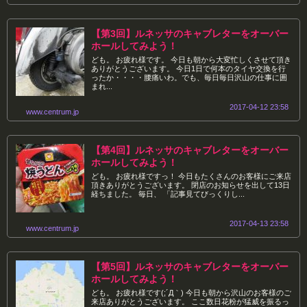
【第3回】ルネッサのキャブレターをオーバー
ホールしてみよう！
ども。 お疲れ様です。 今日も朝から大変忙しくさせて頂き
ありがとうございます。 今日1日で何本のタイヤ交換を行
ったか・・・・腰痛いわ。でも、毎日毎日沢山の仕事に囲
まれ...
2017-04-12 23:58
www.centrum.jp
【第4回】ルネッサのキャブレターをオーバー
ホールしてみよう！
ども。 お疲れ様ですっ！ 今日もたくさんのお客様にご来店
頂きありがとうございます。 閉店のお知らせを出して13日
経ちました。 毎日、 「記事見てびっくりし...
2017-04-13 23:58
www.centrum.jp
【第5回】ルネッサのキャブレターをオーバー
ホールしてみよう！
ども。 お疲れ様です(;´Д｀) 今日も朝から沢山のお客様のご
来店ありがとうございます。 ここ数日花粉が猛威を振るっ