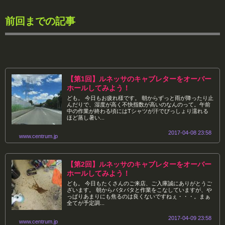
前回までの記事
【第1回】ルネッサのキャブレターをオーバー
ホールしてみよう！
ども。 今日もお疲れ様です。 朝からずっと雨が降ったり止
んだりで、湿度が高く不快指数が高いのなんのって。午前
中の作業が終わる頃にはTシャツが汗でびっしょり濡れる
ほど蒸し暑い...
2017-04-08 23:58
www.centrum.jp
【第2回】ルネッサのキャブレターをオーバー
ホールしてみよう！
ども。 今日もたくさんのご来店、ご入庫誠にありがとうご
ざいます。 朝からバタバタと作業をこなしていますが、や
っぱりあまりにも焦るのは良くないですねぇ・・・。まぁ
全てが予定調...
2017-04-09 23:58
www.centrum.jp