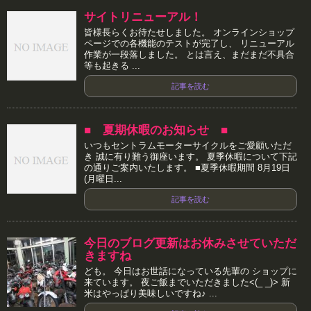
サイトリニューアル！
皆様長らくお待たせしました。 オンラインショップ
ページでの各機能のテストが完了し、 リニューアル
作業が一段落しました。 とは言え、まだまだ不具合
等も起きる ...
記事を読む
■ 夏期休暇のお知らせ ■
いつもセントラムモーターサイクルをご愛顧いただ
き 誠に有り難う御座います。 夏季休暇について下記
の通りご案内いたします。 ■夏季休暇期間 8月19日
(月曜日...
記事を読む
今日のブログ更新はお休みさせていただ
きますね
ども。 今日はお世話になっている先輩の ショップに
来ています。 夜ご飯までいただきました<(_ _)> 新
米はやっぱり美味しいですね♪ ...