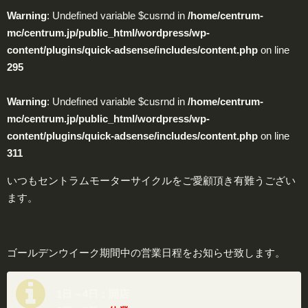
Warning
: Undefined variable $cusrnd in
/home/centrum-
mc/centrum.jp/public_html/wordpress/wp-
content/plugins/quick-adsense/includes/content.php
on line
295
Warning
: Undefined variable $cusrnd in
/home/centrum-
mc/centrum.jp/public_html/wordpress/wp-
content/plugins/quick-adsense/includes/content.php
on line
311
いつもセントラムモーターサイクルをご愛顧頂き有難うござい
ます。
ゴールデンウイーク期間中の営業日程をお知らせ致します。
1日～4日：開店