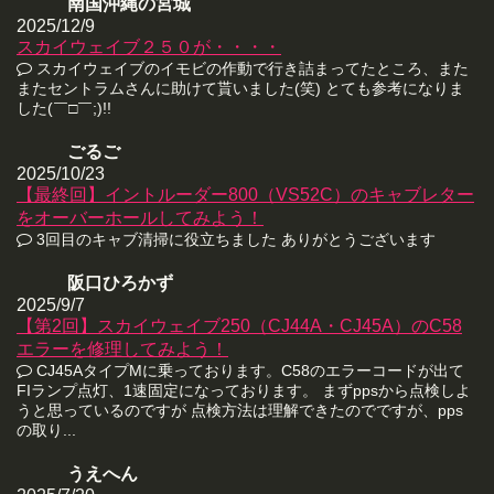
南国沖縄の宮城
2025/12/9
スカイウェイブ２５０が・・・・
スカイウェイブのイモビの作動で行き詰まってたところ、また
またセントラムさんに助けて貰いました(笑) とても参考になりま
した(￣□￣;)!!
ごるご
2025/10/23
【最終回】イントルーダー800（VS52C）のキャブレター
をオーバーホールしてみよう！
3回目のキャブ清掃に役立ちました ありがとうございます
阪口ひろかず
2025/9/7
【第2回】スカイウェイブ250（CJ44A・CJ45A）のC58
エラーを修理してみよう！
CJ45AタイプMに乗っております。C58のエラーコードが出て
FIランプ点灯、1速固定になっております。 まずppsから点検しよ
うと思っているのですが 点検方法は理解できたのでですが、pps
の取り...
うえへん