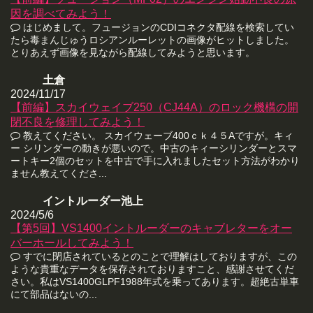
因を調べてみよう！
はじめまして。フュージョンのCDIコネクタ配線を検索してい
たら毒まんじゅうロシアンルーレットの画像がヒットしました。
とりあえず画像を見ながら配線してみようと思います。
土倉
2024/11/17
【前編】スカイウェイブ250（CJ44A）のロック機構の開
閉不良を修理してみよう！
教えてください。 スカイウェーブ400ｃｋ４５Aですが。キィ
ー シリンダーの動きが悪いので。中古のキィーシリンダーとスマ
ートキー2個のセットを中古で手に入れましたセット方法がわかり
ません教えてくださ...
イントルーダー池上
2024/5/6
【第5回】VS1400イントルーダーのキャブレターをオー
バーホールしてみよう！
すでに閉店されているとのことで理解はしておりますが、この
ような貴重なデータを保存されておりますこと、感謝させてくだ
さい。私はVS1400GLPF1988年式を乗ってあります。超絶古単車
にて部品はないの...