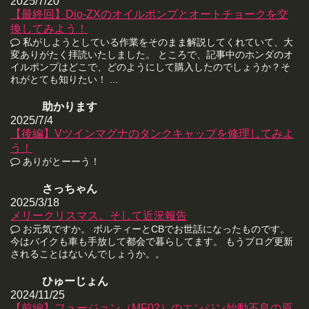
2025/7/20
【最終回】Dio-ZXのオイルポンプとオートチョークを交
換してみよう！
私がしようとしている作業をそのまま解説してくれていて、大
変ありがたく拝読いたしました。 ところで、記事中のホンダのオ
イルポンプはどこで、どのようにして購入したのでしょうか？そ
れがとても知りたい！ ...
助かります
2025/7/4
【後編】Vツインマグナのタンクキャップを修理してみよ
う！
ありがとーーう！
さっちゃん
2025/3/18
メリークリスマス。そして近況報告
お元気ですか。 ボルティーとCBでお世話になったものです。
今はバイクも車も手放して都会で暮らしてます。 もうブログ更新
されることはないんでしょうか。。
ひゅーじょん
2024/11/25
【前編】フュージョン（MF02）のエンジン始動不良の原