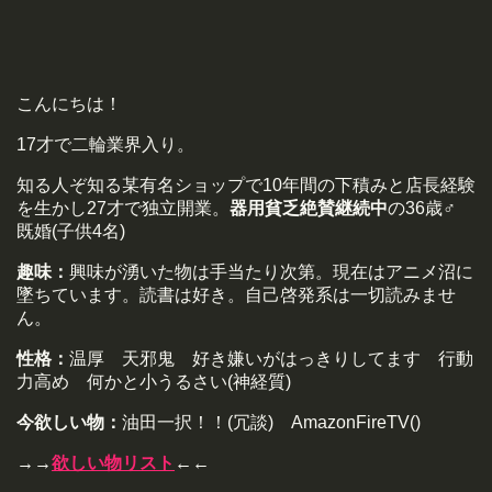
こんにちは！
17才で二輪業界入り。
知る人ぞ知る某有名ショップで10年間の下積みと店長経験
を生かし27才で独立開業。
器用貧乏絶賛継続中
の36歳♂
既婚(子供4名)
趣味：
興味が湧いた物は手当たり次第。現在はアニメ沼に
墜ちています。読書は好き。自己啓発系は一切読みませ
ん。
性格：
温厚 天邪鬼 好き嫌いがはっきりしてます 行動
力高め 何かと小うるさい(神経質)
今欲しい物：
油田一択！！(冗談) AmazonFireTV()
→→
欲しい物リスト
←←