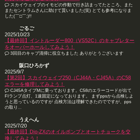
スカイウェイブのイモビの作動で行き詰まってたところ、また
またセントラムさんに助けて貰いました(笑) とても参考になりま
した(￣□￣;)!!
ごるご
2025/10/23
【最終回】イントルーダー800（VS52C）のキャブレター
をオーバーホールしてみよう！
3回目のキャブ清掃に役立ちました ありがとうございます
阪口ひろかず
2025/9/7
【第2回】スカイウェイブ250（CJ44A・CJ45A）のC58
エラーを修理してみよう！
CJ45AタイプMに乗っております。C58のエラーコードが出て
FIランプ点灯、1速固定になっております。 まずppsから点検しよ
うと思っているのですが 点検方法は理解できたのでですが、pps
の取り...
うえへん
2025/7/20
【最終回】Dio-ZXのオイルポンプとオートチョークを交
換してみよう！