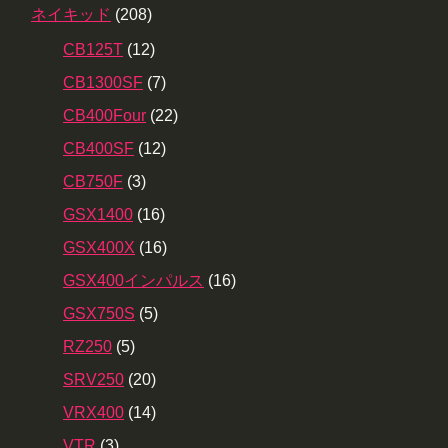
ネイキッド
(208)
CB125T
(12)
CB1300SF
(7)
CB400Four
(22)
CB400SF
(12)
CB750F
(3)
GSX1400
(16)
GSX400X
(16)
GSX400インパルス
(16)
GSX750S
(5)
RZ250
(5)
SRV250
(20)
VRX400
(14)
VTR
(3)