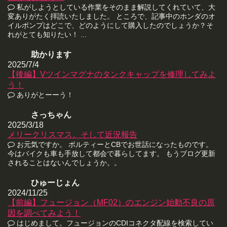
私がしようとしている作業をそのまま解説してくれていて、大
変ありがたく拝読いたしました。 ところで、記事中のホンダのオ
イルポンプはどこで、どのようにして購入したのでしょうか？そ
れがとても知りたい！ ...
助かります
2025/7/4
【後編】Vツインマグナのタンクキャップを修理してみよ
う！
ありがとーーう！
さっちゃん
2025/3/18
メリークリスマス。そして近況報告
お元気ですか。 ボルティーとCBでお世話になったものです。
今はバイクも車も手放して都会で暮らしてます。 もうブログ更新
されることはないんでしょうか。。
ひゅーじょん
2024/11/25
【前編】フュージョン（MF02）のエンジン始動不良の原
因を調べてみよう！
はじめまして。フュージョンのCDIコネクタ配線を検索してい