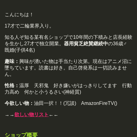
こんにちは！
17才で二輪業界入り。
知る人ぞ知る某有名ショップで10年間の下積みと店長経験
を生かし27才で独立開業。
器用貧乏絶賛継続中
の36歳♂
既婚(子供4名)
趣味：
興味が湧いた物は手当たり次第。現在はアニメ沼に
墜ちています。読書は好き。自己啓発系は一切読みませ
ん。
性格：
温厚 天邪鬼 好き嫌いがはっきりしてます 行動
力高め 何かと小うるさい(神経質)
今欲しい物：
油田一択！！(冗談) AmazonFireTV()
→→
欲しい物リスト
←←
ショップ概要