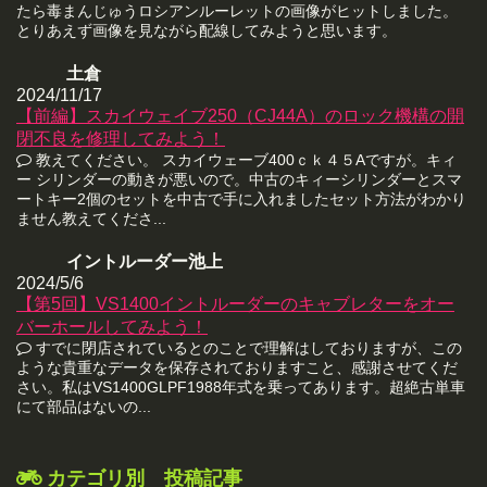
たら毒まんじゅうロシアンルーレットの画像がヒットしました。
とりあえず画像を見ながら配線してみようと思います。
土倉
2024/11/17
【前編】スカイウェイブ250（CJ44A）のロック機構の開
閉不良を修理してみよう！
教えてください。 スカイウェーブ400ｃｋ４５Aですが。キィ
ー シリンダーの動きが悪いので。中古のキィーシリンダーとスマ
ートキー2個のセットを中古で手に入れましたセット方法がわかり
ません教えてくださ...
イントルーダー池上
2024/5/6
【第5回】VS1400イントルーダーのキャブレターをオー
バーホールしてみよう！
すでに閉店されているとのことで理解はしておりますが、この
ような貴重なデータを保存されておりますこと、感謝させてくだ
さい。私はVS1400GLPF1988年式を乗ってあります。超絶古単車
にて部品はないの...
カテゴリ別 投稿記事