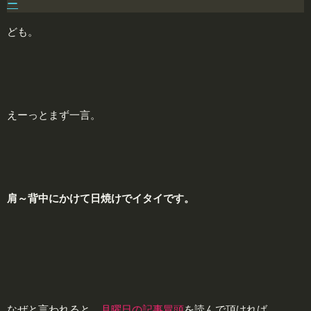
ー
ども。
えーっとまず一言。
肩～背中にかけて
日
焼けでイタイです。
なぜと言われると、
月曜日の記事冒頭
を読んで頂ければ