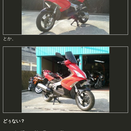
とか、
どぅない？