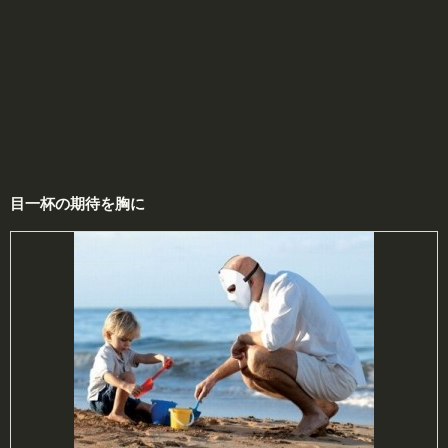
目一杯の期待を
胸
に