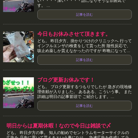
い・・・・深い・・・・話になりそうな雰囲気で
す。 ...
記事を読む
今日もお休みさせて頂きます。
ども。 昨日夕方、掛かりつけのクリニックへ 行って
インフルエンザの検査をして貰った所 陰性反応で、
咳止め薬しか貰えなかったのですが 昨晩になって...
記事を読む
ブログ更新お休みです！
ども。 ブログ更新するつもりでしたが 急ぎの現地修
理依頼が入りました。 あるある、こういう事。 また
詳細は明日の記事冒頭で ご紹介します。...
記事を読む
明日からは夏期休暇！なので今日は雑談で〆
ども。 昨日夕方の事。 知人の勧めでセントラムモーターサイクルの
広告を 店先に置いて貰えるという事になり、 急遽広告を作成してラ