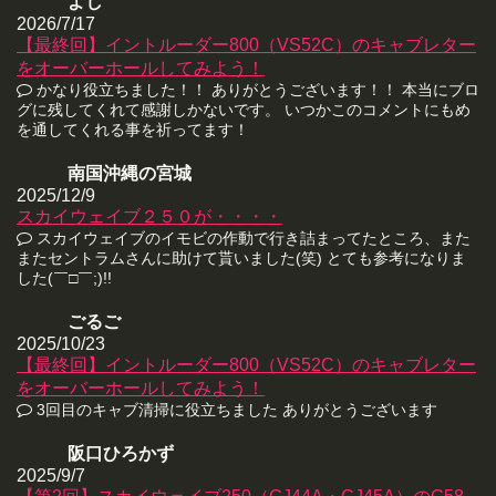
よし
2026/7/17
【最終回】イントルーダー800（VS52C）のキャブレター
をオーバーホールしてみよう！
かなり役立ちました！！ ありがとうございます！！ 本当にブロ
グに残してくれて感謝しかないです。 いつかこのコメントにもめ
を通してくれる事を祈ってます！
南国沖縄の宮城
2025/12/9
スカイウェイブ２５０が・・・・
スカイウェイブのイモビの作動で行き詰まってたところ、また
またセントラムさんに助けて貰いました(笑) とても参考になりま
した(￣□￣;)!!
ごるご
2025/10/23
【最終回】イントルーダー800（VS52C）のキャブレター
をオーバーホールしてみよう！
3回目のキャブ清掃に役立ちました ありがとうございます
阪口ひろかず
2025/9/7