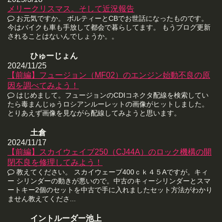
メリークリスマス。そして近況報告
お元気ですか。 ボルティーとCBでお世話になったものです。
今はバイクも車も手放して都会で暮らしてます。 もうブログ更新
されることはないんでしょうか。。
ひゅーじょん
2024/11/25
【前編】フュージョン（MF02）のエンジン始動不良の原
因を調べてみよう！
はじめまして。フュージョンのCDIコネクタ配線を検索してい
たら毒まんじゅうロシアンルーレットの画像がヒットしました。
とりあえず画像を見ながら配線してみようと思います。
土倉
2024/11/17
【前編】スカイウェイブ250（CJ44A）のロック機構の開
閉不良を修理してみよう！
教えてください。 スカイウェーブ400ｃｋ４５Aですが。キィ
ー シリンダーの動きが悪いので。中古のキィーシリンダーとスマ
ートキー2個のセットを中古で手に入れましたセット方法がわかり
ません教えてくださ...
イントルーダー池上