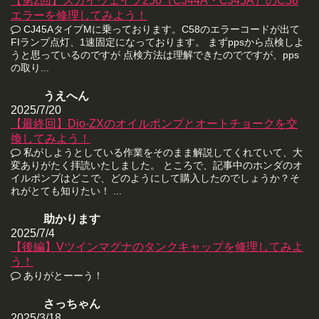
【第2回】スカイウェイブ250（CJ44A・CJ45A）のC58
エラーを修理してみよう！
CJ45AタイプMに乗っております。C58のエラーコードが出て
FIランプ点灯、1速固定になっております。 まずppsから点検しよ
うと思っているのですが 点検方法は理解できたのでですが、pps
の取り...
うえへん
2025/7/20
【最終回】Dio-ZXのオイルポンプとオートチョークを交
換してみよう！
私がしようとしている作業をそのまま解説してくれていて、大
変ありがたく拝読いたしました。 ところで、記事中のホンダのオ
イルポンプはどこで、どのようにして購入したのでしょうか？そ
れがとても知りたい！ ...
助かります
2025/7/4
【後編】Vツインマグナのタンクキャップを修理してみよ
う！
ありがとーーう！
さっちゃん
2025/3/18