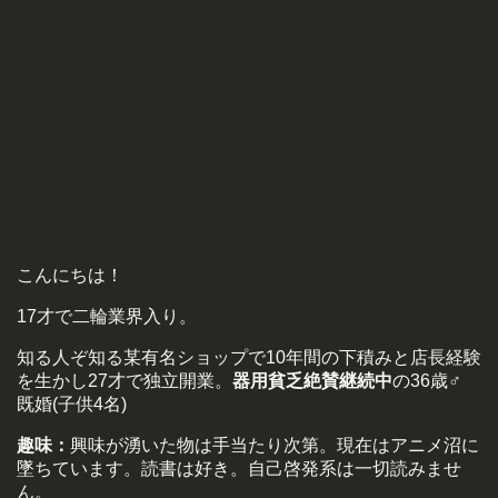
こんにちは！
17才で二輪業界入り。
知る人ぞ知る某有名ショップで10年間の下積みと店長経験
を生かし27才で独立開業。
器用貧乏絶賛継続中
の36歳♂
既婚(子供4名)
趣味：
興味が湧いた物は手当たり次第。現在はアニメ沼に
墜ちています。読書は好き。自己啓発系は一切読みませ
ん。