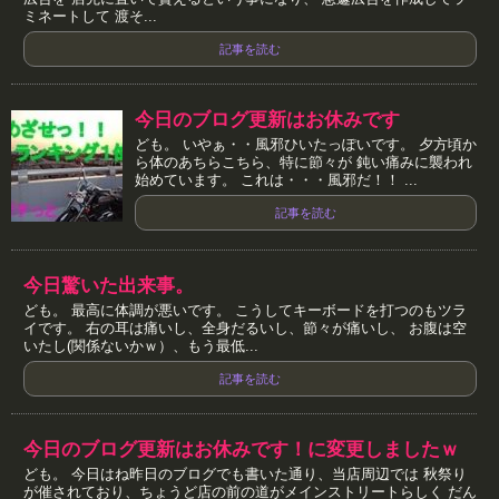
ミネートして 渡そ...
記事を読む
今日のブログ更新はお休みです
ども。 いやぁ・・風邪ひいたっぽいです。 夕方頃か
ら体のあちらこちら、特に節々が 鈍い痛みに襲われ
始めています。 これは・・・風邪だ！！ ...
記事を読む
今日驚いた出来事。
ども。 最高に体調が悪いです。 こうしてキーボードを打つのもツラ
イです。 右の耳は痛いし、全身だるいし、節々が痛いし、 お腹は空
いたし(関係ないかｗ）、もう最低...
記事を読む
今日のブログ更新はお休みです！に変更しましたｗ
ども。 今日はね昨日のブログでも書いた通り、当店周辺では 秋祭り
が催されており、ちょうど店の前の道がメインストリートらしく だん