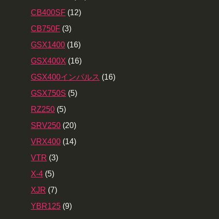
CB400SF
(12)
CB750F
(3)
GSX1400
(16)
GSX400X
(16)
GSX400インパルス
(16)
GSX750S
(5)
RZ250
(5)
SRV250
(20)
VRX400
(14)
VTR
(3)
X-4
(5)
XJR
(7)
YBR125
(9)