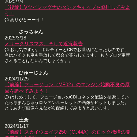
2025/7/4
【後編】Vツインマグナのタンクキャップを修理してみよ
う！
ありがとーーう！
さっちゃん
2025/3/18
メリークリスマス。そして近況報告
お元気ですか。 ボルティーとCBでお世話になったものです。
今はバイクも車も手放して都会で暮らしてます。 もうブログ更新
されることはないんでしょうか。。
ひゅーじょん
2024/11/25
【前編】フュージョン（MF02）のエンジン始動不良の原
因を調べてみよう！
はじめまして。フュージョンのCDIコネクタ配線を検索してい
たら毒まんじゅうロシアンルーレットの画像がヒットしました。
とりあえず画像を見ながら配線してみようと思います。
土倉
2024/11/17
【前編】スカイウェイブ250（CJ44A）のロック機構の開