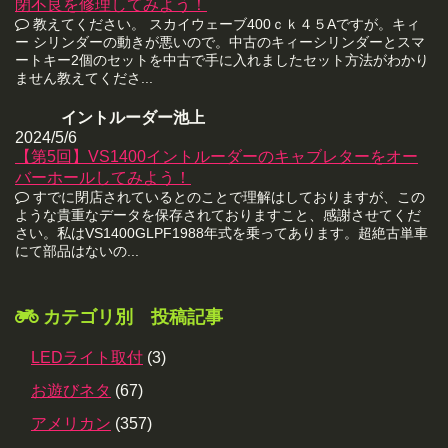
閉不良を修理してみよう！
教えてください。 スカイウェーブ400ｃｋ４５Aですが。キィ
ー シリンダーの動きが悪いので。中古のキィーシリンダーとスマ
ートキー2個のセットを中古で手に入れましたセット方法がわかり
ません教えてくださ...
イントルーダー池上
2024/5/6
【第5回】VS1400イントルーダーのキャブレターをオー
バーホールしてみよう！
すでに閉店されているとのことで理解はしておりますが、この
ような貴重なデータを保存されておりますこと、感謝させてくだ
さい。私はVS1400GLPF1988年式を乗ってあります。超絶古単車
にて部品はないの...
カテゴリ別 投稿記事
LEDライト取付
(3)
お遊びネタ
(67)
アメリカン
(357)