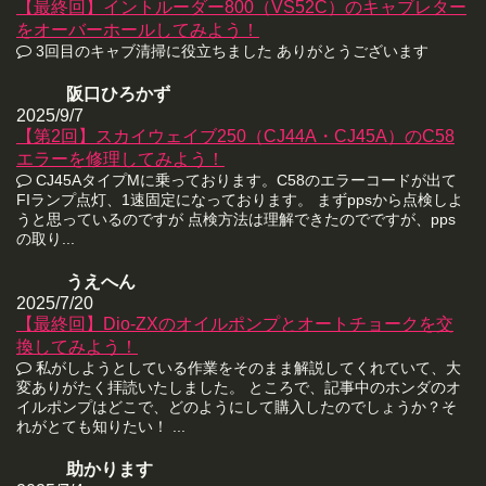
【最終回】イントルーダー800（VS52C）のキャブレター
をオーバーホールしてみよう！
3回目のキャブ清掃に役立ちました ありがとうございます
阪口ひろかず
2025/9/7
【第2回】スカイウェイブ250（CJ44A・CJ45A）のC58
エラーを修理してみよう！
CJ45AタイプMに乗っております。C58のエラーコードが出て
FIランプ点灯、1速固定になっております。 まずppsから点検しよ
うと思っているのですが 点検方法は理解できたのでですが、pps
の取り...
うえへん
2025/7/20
【最終回】Dio-ZXのオイルポンプとオートチョークを交
換してみよう！
私がしようとしている作業をそのまま解説してくれていて、大
変ありがたく拝読いたしました。 ところで、記事中のホンダのオ
イルポンプはどこで、どのようにして購入したのでしょうか？そ
れがとても知りたい！ ...
助かります