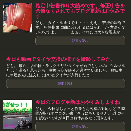
確定申告書作り大詰めです。修正申告を
余儀なくされてもブログ更新はお休みで
す
ども。 タイトル通りです・・・ええ。 苦渋の決断で
す。 申告期限に間に合わせるにはそれしか 方法がな
いのですよ。 ・・・まぁ、それには大きな理由が...
記事を読む
今日も動画でタイヤ交換の様子を撮影してみた。
ども。 最近、店の軽トラックのリヤタイヤが雨でもないのにツルツル
と よく滑ると思ったら、交換時期が随分と過ぎていました。 昨日中
に車屋さんに注文しておいたタイヤが入荷したと ...
記事を読む
今日のブログ更新はおやすみしますね
ども。 今日はちょっと作業とお客様の対応などで 時
間が取れずブログが書けそうにありません。 誠に申
し訳ないですが今日はお休みさせて頂きます。 ...
記事を読む