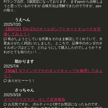
FIランプ点灯、1速固定になっております。 まずppsから点検しよ
うと思っているのですが 点検方法は理解できたのでですが、pps
の取り...
うえへん
2025/7/20
【最終回】Dio-ZXのオイルポンプとオートチョークを交
換してみよう！
私がしようとしている作業をそのまま解説してくれていて、大
変ありがたく拝読いたしました。 ところで、記事中のホンダのオ
イルポンプはどこで、どのようにして購入したのでしょうか？そ
れがとても知りたい！ ...
助かります
2025/7/4
【後編】Vツインマグナのタンクキャップを修理してみよ
う！
ありがとーーう！
さっちゃん
2025/3/18
メリークリスマス。そして近況報告
お元気ですか。 ボルティーとCBでお世話になったものです。