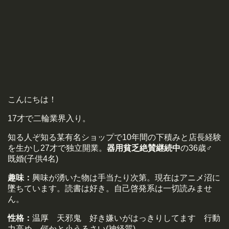
こんにちは！
17才で二輪業界入り。
知る人ぞ知る某有名ショップで10年間の下積みと店長経験
を生かし27才で独立開業。
器用貧乏絶賛継続中
の36歳♂
既婚(子供4名)
趣味：
興味が湧いた物は手当たり次第。現在はアニメ沼に
墜ちています。読書は好き。自己啓発系は一切読みませ
ん。
性格：
温厚 天邪鬼 好き嫌いがはっきりしてます 行動
力高め 何かと小うるさい(神経質)