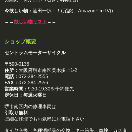
今欲しい物：
油田一択！！(冗談) AmazonFireTV()
→→
欲しい物リスト
←←
ショップ概要
セントラムモーターサイクル
〒590-0136
住所：
大阪府堺市南区美木多上1-2
電話：
072-284-2555
FAX：
072-284-2556
営業時間：
9:30-19:30※予約優先
定休日：
毎週火曜日
堺市南区内の修理車両は
引取り無料
些細な修理でもお気軽にお電話下さい
タイヤ交換、各種消耗品の交換、キー紛失、車検、カスタ