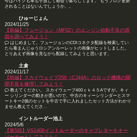
今はバイクも車も手放して都会で暮らしてます。 もうブログ更新
されることはないんでしょうか。。
ひゅーじょん
2024/11/25
【前編】フュージョン（MF02）のエンジン始動不良の原
因を調べてみよう！
はじめまして。フュージョンのCDIコネクタ配線を検索してい
たら毒まんじゅうロシアンルーレットの画像がヒットしました。
とりあえず画像を見ながら配線してみようと思います。
土倉
2024/11/17
【前編】スカイウェイブ250（CJ44A）のロック機構の開
閉不良を修理してみよう！
教えてください。 スカイウェーブ400ｃｋ４５Aですが。キィ
ー シリンダーの動きが悪いので。中古のキィーシリンダーとスマ
ートキー2個のセットを中古で手に入れましたセット方法がわかり
ません教えてくださ...
イントルーダー池上
2024/5/6
【第5回】VS1400イントルーダーのキャブレターをオー
バーホールしてみよう！