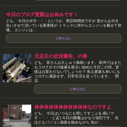
今日のブログ更新はお休みです！
ども。 今日の夕方・・・というか、閉店時間頃ですが 昔からお付き
合いさせて頂いている業者様が トラックに何やらエンジンを載せて登
場。 エンジンは...
記事を読む
元店主の近況報告。の巻
ども。 皆さんお久しゅう御座います。 欧州ではまた
もコロナがその猛威を振るい始めた今日この頃。皆
様はお変わりないでしょうか？ 私も家族も幸いにも
コロナに感染せず、日常生活を送っています。 閉
店...
記事を読む
休休休休休休休休休休休なのですよ
ども。 今日はいつもにも増してすこぶる 眠いで
す・・・・(;´Д`) 今日の睡魔はかなり強烈です。 先
ほどもパソコン画面を眺めながら 気が...