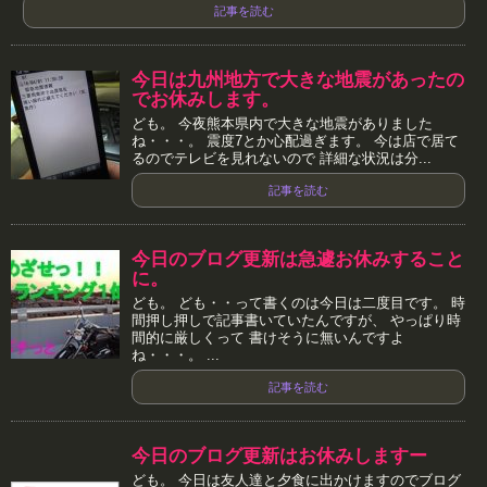
記事を読む
今日は九州地方で大きな地震があったの
でお休みします。
ども。 今夜熊本県内で大きな地震がありました
ね・・・。 震度7とか心配過ぎます。 今は店で居て
るのでテレビを見れないので 詳細な状況は分...
記事を読む
今日のブログ更新は急遽お休みすること
に。
ども。 ども・・って書くのは今日は二度目です。 時
間押し押しで記事書いていたんですが、 やっぱり時
間的に厳しくって 書けそうに無いんですよ
ね・・・。 ...
記事を読む
今日のブログ更新はお休みしますー
ども。 今日は友人達と夕食に出かけますのでブログ