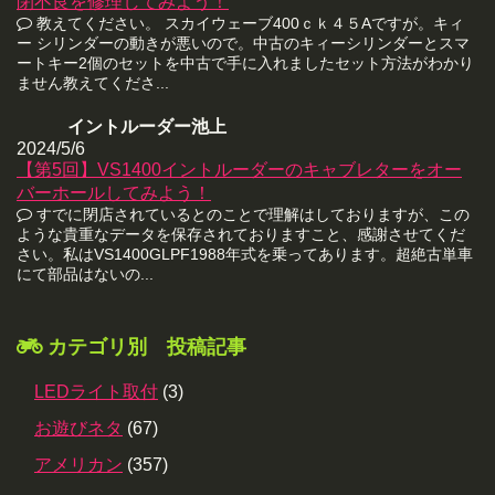
閉不良を修理してみよう！
教えてください。 スカイウェーブ400ｃｋ４５Aですが。キィ
ー シリンダーの動きが悪いので。中古のキィーシリンダーとスマ
ートキー2個のセットを中古で手に入れましたセット方法がわかり
ません教えてくださ...
イントルーダー池上
2024/5/6
【第5回】VS1400イントルーダーのキャブレターをオー
バーホールしてみよう！
すでに閉店されているとのことで理解はしておりますが、この
ような貴重なデータを保存されておりますこと、感謝させてくだ
さい。私はVS1400GLPF1988年式を乗ってあります。超絶古単車
にて部品はないの...
カテゴリ別 投稿記事
LEDライト取付
(3)
お遊びネタ
(67)
アメリカン
(357)