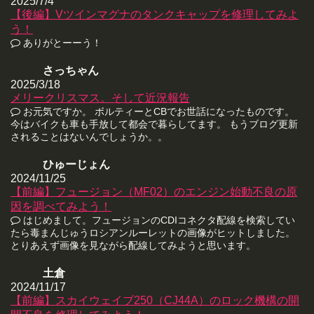
2025/7/4
【後編】Vツインマグナのタンクキャップを修理してみよ
う！
ありがとーーう！
さっちゃん
2025/3/18
メリークリスマス。そして近況報告
お元気ですか。 ボルティーとCBでお世話になったものです。
今はバイクも車も手放して都会で暮らしてます。 もうブログ更新
されることはないんでしょうか。。
ひゅーじょん
2024/11/25
【前編】フュージョン（MF02）のエンジン始動不良の原
因を調べてみよう！
はじめまして。フュージョンのCDIコネクタ配線を検索してい
たら毒まんじゅうロシアンルーレットの画像がヒットしました。
とりあえず画像を見ながら配線してみようと思います。
土倉
2024/11/17
【前編】スカイウェイブ250（CJ44A）のロック機構の開