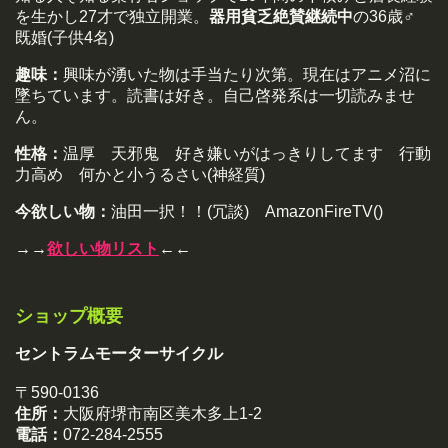
を生かし27才で独立開業。
器用貧乏絶賛継続中
の36歳♂
既婚(子供4名)
趣味：
興味が湧いた物は手当たり次第。現在はアニメ沼に
墜ちています。読書は好き。自己啓発系は一切読みませ
ん。
性格：
温厚 天邪鬼 好き嫌いがはっきりしてます 行動
力高め 何かと小うるさい(神経質)
今欲しい物：
油田一択！！(冗談) AmazonFireTV()
→→
欲しい物リスト
←←
ショップ概要
セントラムモーターサイクル
〒590-0136
住所：
大阪府堺市南区美木多上1-2
電話：
072-284-2555