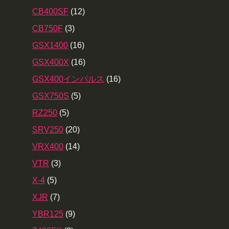
CB400SF
(12)
CB750F
(3)
GSX1400
(16)
GSX400X
(16)
GSX400インパルス
(16)
GSX750S
(5)
RZ250
(5)
SRV250
(20)
VRX400
(14)
VTR
(3)
X-4
(5)
XJR
(7)
YBR125
(9)