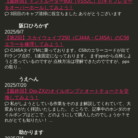
【最終回】イントルーダー800（VS52C）のキャブレター
をオーバーホールしてみよう！
3回目のキャブ清掃に役立ちました ありがとうございます
阪口ひろかず
2025/9/7
【第2回】スカイウェイブ250（CJ44A・CJ45A）のC58
エラーを修理してみよう！
CJ45AタイプMに乗っております。C58のエラーコードが出て
FIランプ点灯、1速固定になっております。 まずppsから点検しよ
うと思っているのですが 点検方法は理解できたのでですが、pps
の取り...
うえへん
2025/7/20
【最終回】Dio-ZXのオイルポンプとオートチョークを交
換してみよう！
私がしようとしている作業をそのまま解説してくれていて、大
変ありがたく拝読いたしました。 ところで、記事中のホンダのオ
イルポンプはどこで、どのようにして購入したのでしょうか？そ
れがとても知りたい！ ...
助かります