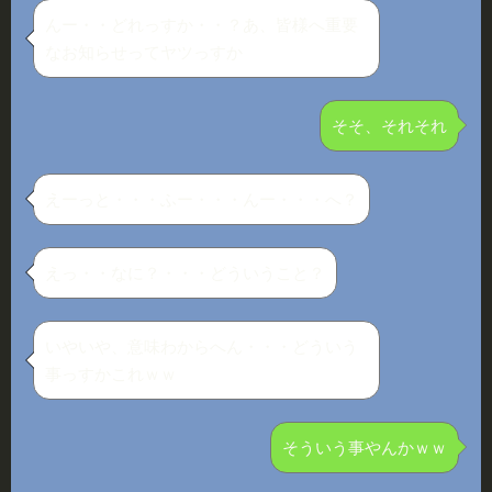
んー・・どれっすか・・？あ、皆様へ重要
なお知らせってヤツっすか
そそ、それそれ
えーっと・・・ふー・・・んー・・・へ？
えっ・・なに？・・・どういうこと？
いやいや、意味わからへん・・・どういう
事っすかこれｗｗ
そういう事やんかｗｗ