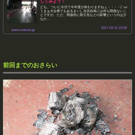
してみよう！
ども。 ついに今日で今年度が終わりますねぇ・・・・(´-ω-
`) まぁ大企業でもあるまいし当店自体には何ら関係ないこ
とですが。ただ、間接的に取引先などの影響というのは少
なか...
2017-03-31 23:58
www.centrum.jp
前回までのおさらい