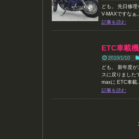
ども。 先日修
V-MAXですなぁ
記事を読む
ETC車載
2010/1/10
ども。 新年度
スに戻りました
maxに ETC車載..
記事を読む