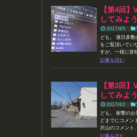
【第4回】
してみよ
2017/4/5
ども。 連日多
をご覧頂いてい
すが、一様に皆様
記事を読む
【第3回】
してみよ
2017/4/2
ども。 衝撃のお
どまでにコメン
沢山のコメント、
記事を読む