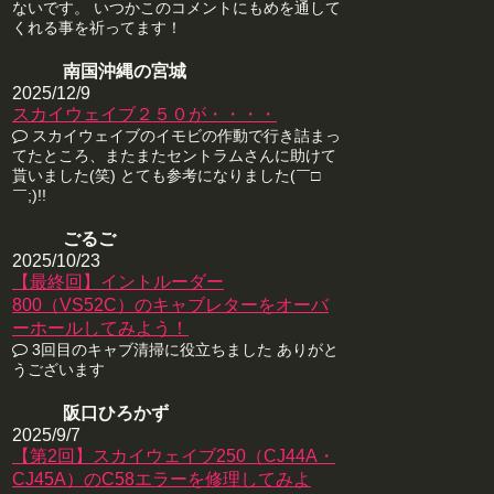
ないです。 いつかこのコメントにもめを通して
くれる事を祈ってます！
南国沖縄の宮城
2025/12/9
スカイウェイブ２５０が・・・・
スカイウェイブのイモビの作動で行き詰まっ
てたところ、またまたセントラムさんに助けて
貰いました(笑) とても参考になりました(￣□
￣;)!!
ごるご
2025/10/23
【最終回】イントルーダー
800（VS52C）のキャブレターをオーバ
ーホールしてみよう！
3回目のキャブ清掃に役立ちました ありがと
うございます
阪口ひろかず
2025/9/7
【第2回】スカイウェイブ250（CJ44A・
CJ45A）のC58エラーを修理してみよ