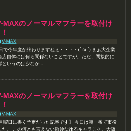
V-MAXのノーマルマフラーを取付け
う！
V-MAX
日で今年度が終わりますねぇ・・・・(´-ω-`) まぁ大企業
当店自体には何ら関係ないことですが。ただ、間接的に
というのは少なか...
V-MAXのノーマルマフラーを取付け
う！
V-MAX
は月曜日に書く予定だった記事です】 今日は朝一番で市役
した。 この何とも言えない微妙なゆるキャラこそ、大阪