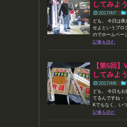
してみよ
2017/4/7
ども。 今日は
せよというブロ
のでホームページ
記事を読む
【第5回】
してみよ
2017/4/6
ども。 今日も
てるんですね・
Kでもなく、いつ
記事を読む