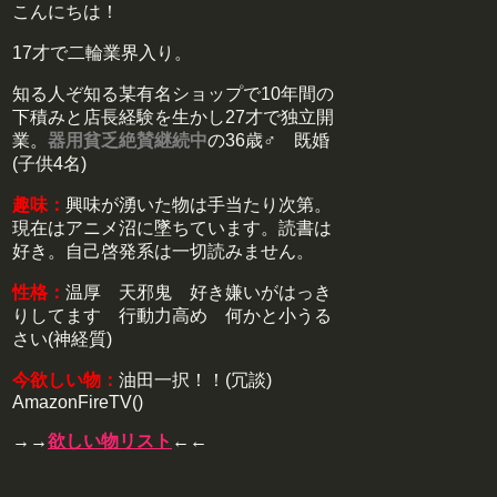
こんにちは！
17才で二輪業界入り。
知る人ぞ知る某有名ショップで10年間の
下積みと店長経験を生かし27才で独立開
業。
器用貧乏絶賛継続中
の36歳♂ 既婚
(子供4名)
趣味：
興味が湧いた物は手当たり次第。
現在はアニメ沼に墜ちています。読書は
好き。自己啓発系は一切読みません。
性格：
温厚 天邪鬼 好き嫌いがはっき
りしてます 行動力高め 何かと小うる
さい(神経質)
今欲しい物：
油田一択！！(冗談)
AmazonFireTV()
→→
欲しい物リスト
←←