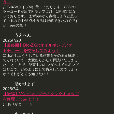
う！
CJ45AタイプMに乗っております。C58のエ
ラーコードが出てFIランプ点灯、1速固定にな
っております。 まずppsから点検しようと思っ
ているのですが 点検方法は理解できたのでです
が、ppsの取り...
うえへん
2025/7/20
【最終回】Dio-ZXのオイルポンプとオー
トチョークを交換してみよう！
私がしようとしている作業をそのまま解説し
てくれていて、大変ありがたく拝読いたしまし
た。 ところで、記事中のホンダのオイルポンプ
はどこで、どのようにして購入したのでしょう
か？それがとても知りたい！ ...
助かります
2025/7/4
【後編】Vツインマグナのタンクキャップ
を修理してみよう！
ありがとーーう！