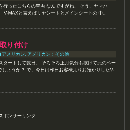
理を行ったこちらの車両 なんですがね、 そう、ヤマハ
。 V-MAXと言えばリヤシートとメインシートの 中...
機取り付け
アメリカン
,
アメリカン：その他
がスタートして数日。 そろそろ正月気分も抜けて元のペー
でしょうか？ で、今日は昨日お客様よりお預かりしたV-
.
スポンサーリンク