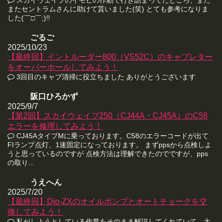
またセントラムさんに助けて貰いました(笑) とても参考になりま
した(￣□￣;)!!
ごるご
2025/10/23
【最終回】イントルーダー800（VS52C）のキャブレター
をオーバーホールしてみよう！
3回目のキャブ清掃に役立ちました ありがとうございます
阪口ひろかず
2025/9/7
【第2回】スカイウェイブ250（CJ44A・CJ45A）のC58
エラーを修理してみよう！
CJ45AタイプMに乗っております。C58のエラーコードが出て
FIランプ点灯、1速固定になっております。 まずppsから点検しよ
うと思っているのですが 点検方法は理解できたのでですが、pps
の取り...
うえへん
2025/7/20
【最終回】Dio-ZXのオイルポンプとオートチョークを交
換してみよう！
私がしようとしている作業をそのまま解説してくれていて、大