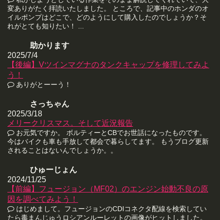
変ありがたく拝読いたしました。 ところで、記事中のホンダのオ
イルポンプはどこで、どのようにして購入したのでしょうか？そ
れがとても知りたい！ ...
助かります
2025/7/4
【後編】Vツインマグナのタンクキャップを修理してみよ
う！
ありがとーーう！
さっちゃん
2025/3/18
メリークリスマス。そして近況報告
お元気ですか。 ボルティーとCBでお世話になったものです。
今はバイクも車も手放して都会で暮らしてます。 もうブログ更新
されることはないんでしょうか。。
ひゅーじょん
2024/11/25
【前編】フュージョン（MF02）のエンジン始動不良の原
因を調べてみよう！
はじめまして。フュージョンのCDIコネクタ配線を検索してい
たら毒まんじゅうロシアンルーレットの画像がヒットしました。