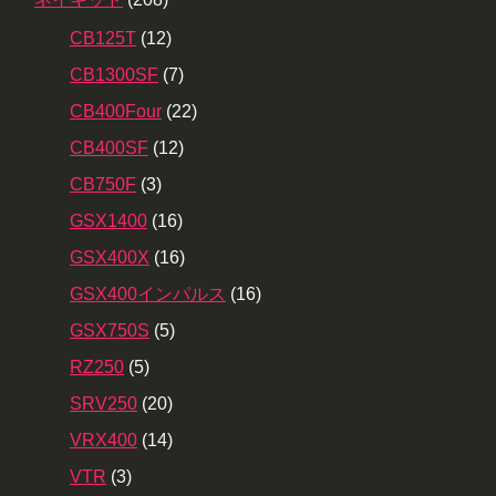
CB125T
(12)
CB1300SF
(7)
CB400Four
(22)
CB400SF
(12)
CB750F
(3)
GSX1400
(16)
GSX400X
(16)
GSX400インパルス
(16)
GSX750S
(5)
RZ250
(5)
SRV250
(20)
VRX400
(14)
VTR
(3)