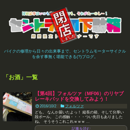
バイクの修理から日々の出来事まで、セントラムモーターサイクル
を余す事無く堪能できる(?)ブログ。
「
お酒
」
一覧
【第4回】フォルツァ（MF06）のリヤブ
レーキパッドを交換してみよう！
2016/10/2
フォルツァ
ども。 なんか届いたよっ！ 縦長の箱、そして分厚い
段ボール。 この感触・・・・つい先日もありました
ね。 そうそうこれこれｗｗｗ ...
記事を読む