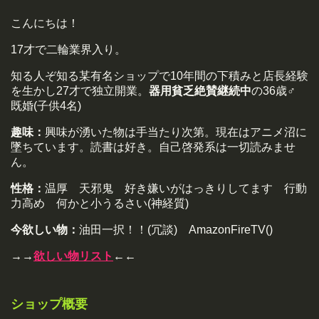
こんにちは！
17才で二輪業界入り。
知る人ぞ知る某有名ショップで10年間の下積みと店長経験
を生かし27才で独立開業。
器用貧乏絶賛継続中
の36歳♂
既婚(子供4名)
趣味：
興味が湧いた物は手当たり次第。現在はアニメ沼に
墜ちています。読書は好き。自己啓発系は一切読みませ
ん。
性格：
温厚 天邪鬼 好き嫌いがはっきりしてます 行動
力高め 何かと小うるさい(神経質)
今欲しい物：
油田一択！！(冗談) AmazonFireTV()
→→
欲しい物リスト
←←
ショップ概要