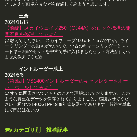
とりあえず画像を見ながら配線してみようと思います。
土倉
2024/11/17
【前編】スカイウェイブ250（CJ44A）のロック機構の開
閉不良を修理してみよう！
教えてください。 スカイウェーブ400ｃｋ４５Aですが。キィ
ー シリンダーの動きが悪いので。中古のキィーシリンダーとスマ
ートキー2個のセットを中古で手に入れましたセット方法がわかり
ません教えてくださ...
イントルーダー池上
2024/5/6
【第5回】VS1400イントルーダーのキャブレターをオー
バーホールしてみよう！
すでに閉店されているとのことで理解はしておりますが、この
ような貴重なデータを保存されておりますこと、感謝させてくだ
さい。私はVS1400GLPF1988年式を乗ってあります。超絶古単車
にて部品はないの...
カテゴリ別 投稿記事