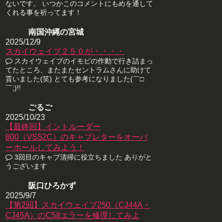
ないです。 いつかこのコメントにもめを通して
くれる事を祈ってます！
南国沖縄の宮城
2025/12/9
スカイウェイブ２５０が・・・・
スカイウェイブのイモビの作動で行き詰まっ
てたところ、またまたセントラムさんに助けて
貰いました(笑) とても参考になりました(￣□
￣;)!!
ごるご
2025/10/23
【最終回】イントルーダー
800（VS52C）のキャブレターをオーバ
ーホールしてみよう！
3回目のキャブ清掃に役立ちました ありがと
うございます
阪口ひろかず
2025/9/7
【第2回】スカイウェイブ250（CJ44A・
CJ45A）のC58エラーを修理してみよ