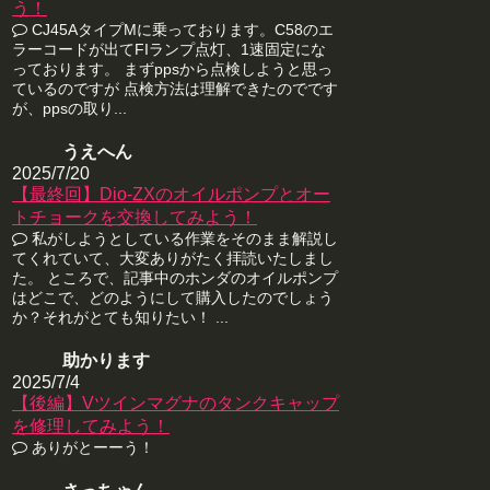
う！
CJ45AタイプMに乗っております。C58のエ
ラーコードが出てFIランプ点灯、1速固定にな
っております。 まずppsから点検しようと思っ
ているのですが 点検方法は理解できたのでです
が、ppsの取り...
うえへん
2025/7/20
【最終回】Dio-ZXのオイルポンプとオー
トチョークを交換してみよう！
私がしようとしている作業をそのまま解説し
てくれていて、大変ありがたく拝読いたしまし
た。 ところで、記事中のホンダのオイルポンプ
はどこで、どのようにして購入したのでしょう
か？それがとても知りたい！ ...
助かります
2025/7/4
【後編】Vツインマグナのタンクキャップ
を修理してみよう！
ありがとーーう！