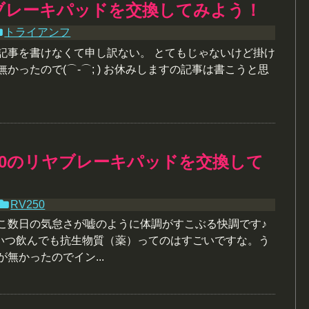
のブレーキパッドを交換してみよう！
トライアンフ
は記事を書けなくて申し訳ない。 とてもじゃないけど掛け
無かったので(⌒-⌒; ) お休みしますの記事は書こうと思
V250のリヤブレーキパッドを交換して
RV250
ここ数日の気怠さが嘘のように体調がすこぶる快調です♪
いつ飲んでも抗生物質（薬）ってのはすごいですな。う
が無かったのでイン...