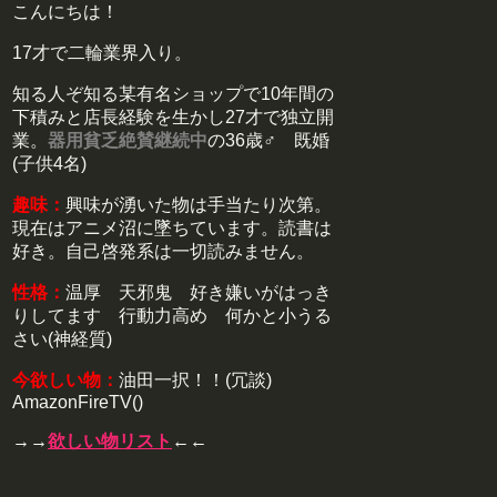
こんにちは！
17才で二輪業界入り。
知る人ぞ知る某有名ショップで10年間の
下積みと店長経験を生かし27才で独立開
業。
器用貧乏絶賛継続中
の36歳♂ 既婚
(子供4名)
趣味：
興味が湧いた物は手当たり次第。
現在はアニメ沼に墜ちています。読書は
好き。自己啓発系は一切読みません。
性格：
温厚 天邪鬼 好き嫌いがはっき
りしてます 行動力高め 何かと小うる
さい(神経質)
今欲しい物：
油田一択！！(冗談)
AmazonFireTV()
→→
欲しい物リスト
←←