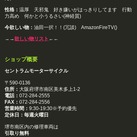
性格：
温厚 天邪鬼 好き嫌いがはっきりしてます 行動
力高め 何かと小うるさい(神経質)
今欲しい物：
油田一択！！(冗談) AmazonFireTV()
→→
欲しい物リスト
←←
ショップ概要
セントラムモーターサイクル
〒590-0136
住所：
大阪府堺市南区美木多上1-2
電話：
072-284-2555
FAX：
072-284-2556
営業時間：
9:30-19:30※予約優先
定休日：
毎週火曜日
堺市南区内の修理車両は
引取り無料