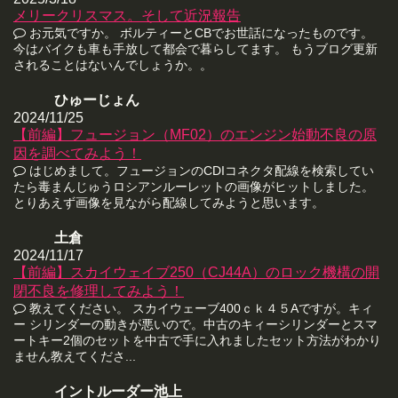
メリークリスマス。そして近況報告
お元気ですか。 ボルティーとCBでお世話になったものです。
今はバイクも車も手放して都会で暮らしてます。 もうブログ更新
されることはないんでしょうか。。
ひゅーじょん
2024/11/25
【前編】フュージョン（MF02）のエンジン始動不良の原
因を調べてみよう！
はじめまして。フュージョンのCDIコネクタ配線を検索してい
たら毒まんじゅうロシアンルーレットの画像がヒットしました。
とりあえず画像を見ながら配線してみようと思います。
土倉
2024/11/17
【前編】スカイウェイブ250（CJ44A）のロック機構の開
閉不良を修理してみよう！
教えてください。 スカイウェーブ400ｃｋ４５Aですが。キィ
ー シリンダーの動きが悪いので。中古のキィーシリンダーとスマ
ートキー2個のセットを中古で手に入れましたセット方法がわかり
ません教えてくださ...
イントルーダー池上