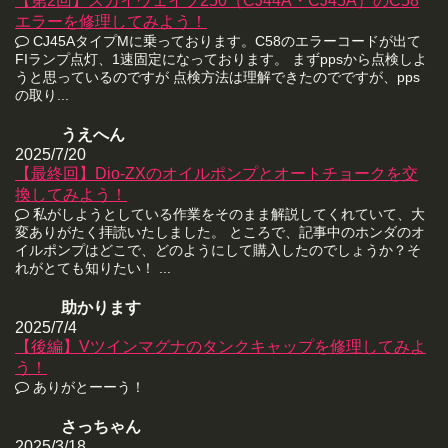
【第2回】スカイウェイブ250（CJ44A・CJ45A）のC58
エラーを修理してみよう！
CJ45AタイプMに乗っております。C58のエラーコードが出て
FIランプ点灯、1速固定になっております。 まずppsから点検しよ
うと思っているのですが 点検方法は理解できたのでですが、pps
の取り...
うえへん
2025/7/20
【最終回】Dio-ZXのオイルポンプとオートチョークを交
換してみよう！
私がしようとしている作業をそのまま解説してくれていて、大
変ありがたく拝読いたしました。 ところで、記事中のホンダのオ
イルポンプはどこで、どのようにして購入したのでしょうか？そ
れがとても知りたい！ ...
助かります
2025/7/4
【後編】Vツインマグナのタンクキャップを修理してみよ
う！
ありがとーーう！
さっちゃん
2025/3/18