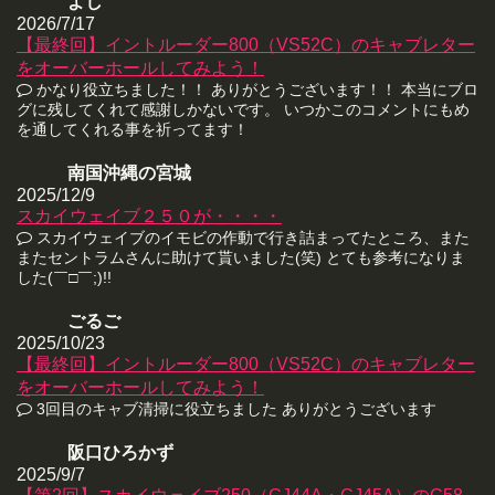
よし
2026/7/17
【最終回】イントルーダー800（VS52C）のキャブレター
をオーバーホールしてみよう！
かなり役立ちました！！ ありがとうございます！！ 本当にブロ
グに残してくれて感謝しかないです。 いつかこのコメントにもめ
を通してくれる事を祈ってます！
南国沖縄の宮城
2025/12/9
スカイウェイブ２５０が・・・・
スカイウェイブのイモビの作動で行き詰まってたところ、また
またセントラムさんに助けて貰いました(笑) とても参考になりま
した(￣□￣;)!!
ごるご
2025/10/23
【最終回】イントルーダー800（VS52C）のキャブレター
をオーバーホールしてみよう！
3回目のキャブ清掃に役立ちました ありがとうございます
阪口ひろかず
2025/9/7