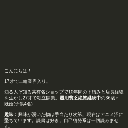
こんにちは！
17才で二輪業界入り。
知る人ぞ知る某有名ショップで10年間の下積みと店長経験
を生かし27才で独立開業。
器用貧乏絶賛継続中
の36歳♂
既婚(子供4名)
趣味：
興味が湧いた物は手当たり次第。現在はアニメ沼に
墜ちています。読書は好き。自己啓発系は一切読みませ
ん。