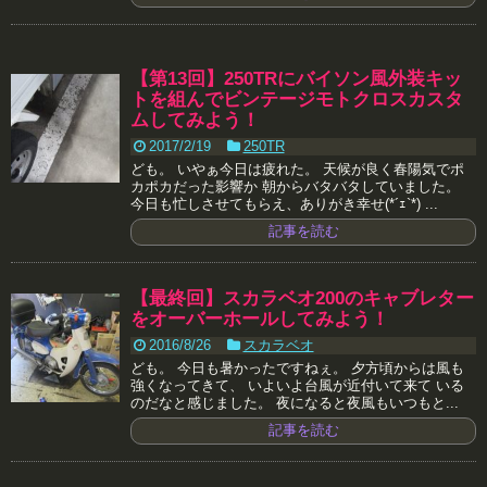
【第13回】250TRにバイソン風外装キッ
トを組んでビンテージモトクロスカスタ
ムしてみよう！
2017/2/19
250TR
ども。 いやぁ今日は疲れた。 天候が良く春陽気でポ
カポカだった影響か 朝からバタバタしていました。
今日も忙しさせてもらえ、ありがき幸せ(*´ｪ`*) ...
記事を読む
【最終回】スカラベオ200のキャブレター
をオーバーホールしてみよう！
2016/8/26
スカラベオ
ども。 今日も暑かったですねぇ。 夕方頃からは風も
強くなってきて、 いよいよ台風が近付いて来て いる
のだなと感じました。 夜になると夜風もいつもと...
記事を読む