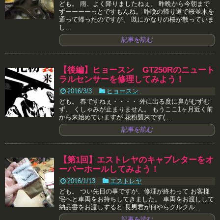
ども。 雨、よく降りましたねぇ。 昨晩から今朝まで
ずーーーーっとですもんね。 昨晩の帰り道で桜並木を
通って帰ったのですが、 既にかなりの桜が散っていま
し...
記事を読む
【後編】ヒョースン GT250Rのニュート
ラルセンサーを修理してみよう！
2016/3/3
ヒョースン
ども。 春ですねぇ・・・・ 外に出る度に鼻がむずむ
ず、 くしゃみが止まりません。 もうここ1ヶ月近く前
から来始めていますが 花粉襲来です(...
記事を読む
【第1回】エストレヤのキャブレターをオ
ーバーホールしてみよう！
2016/1/13
エストレヤ
ども。 つい先日の事ですが、修理が終わって お客様
宅へと車両をお持ちしてきました。 車両をお渡しして
納品書をお渡しすると 長男君が何やらクルクル...
記事を読む