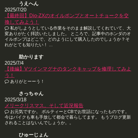
うえへん
2025/7/20
【最終回】Dio-ZXのオイルポンプとオートチョークを交
換してみよう！
私がしようとしている作業をそのまま解説してくれていて、大
変ありがたく拝読いたしました。 ところで、記事中のホンダのオ
イルポンプはどこで、どのようにして購入したのでしょうか？そ
れがとても知りたい！ ...
助かります
2025/7/4
【後編】Vツインマグナのタンクキャップを修理してみよ
う！
ありがとーーう！
さっちゃん
2025/3/18
メリークリスマス。そして近況報告
お元気ですか。 ボルティーとCBでお世話になったものです。
今はバイクも車も手放して都会で暮らしてます。 もうブログ更新
されることはないんでしょうか。。
ひゅーじょん