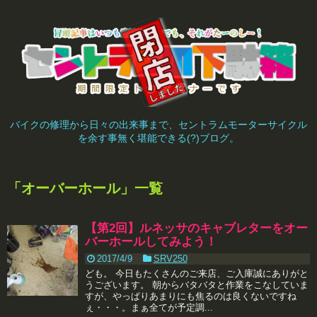
バイクの修理から日々の出来事まで、セントラムモーターサイクル
を余す事無く堪能できる(?)ブログ。
「
オーバーホール
」
一覧
【第2回】ルネッサのキャブレターをオー
バーホールしてみよう！
2017/4/9
SRV250
ども。 今日もたくさんのご来店、ご入庫誠にありがと
うございます。 朝からバタバタと作業をこなしていま
すが、やっぱりあまりにも焦るのは良くないですね
ぇ・・・。まぁ全てが予定調...