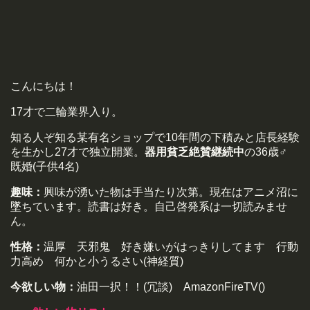
こんにちは！
17才で二輪業界入り。
知る人ぞ知る某有名ショップで10年間の下積みと店長経験
を生かし27才で独立開業。
器用貧乏絶賛継続中
の36歳♂
既婚(子供4名)
趣味：
興味が湧いた物は手当たり次第。現在はアニメ沼に
墜ちています。読書は好き。自己啓発系は一切読みませ
ん。
性格：
温厚 天邪鬼 好き嫌いがはっきりしてます 行動
力高め 何かと小うるさい(神経質)
今欲しい物：
油田一択！！(冗談) AmazonFireTV()