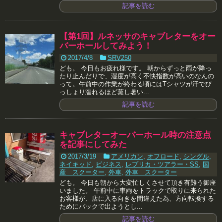
記事を読む
【第1回】ルネッサのキャブレターをオー
バーホールしてみよう！
2017/4/8
SRV250
ども。 今日もお疲れ様です。 朝からずっと雨が降っ
たり止んだりで、湿度が高く不快指数が高いのなんの
って。午前中の作業が終わる頃にはTシャツが汗でび
っしょり濡れるほど蒸し暑い...
記事を読む
キャブレターオーバーホール時の注意点
を記事にしてみた
2017/3/19
アメリカン
,
オフロード
,
シングル
,
ネイキッド
,
ビジネス
,
レプリカ・ツアラー・SS
,
国
産 スクーター
,
外車
,
外車 スクーター
ども。 今日も朝から大変忙しくさせて頂き有難う御座
いました。 午前中に車両をトラックで取りに来られた
お客様が、店に入る向きを間違えた為、方向転換する
ためにバックで出ようとし...
記事を読む