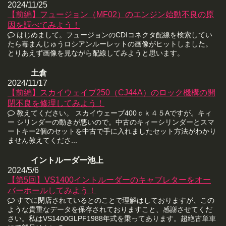
2024/11/25
【前編】フュージョン（MF02）のエンジン始動不良の原
因を調べてみよう！
はじめまして。フュージョンのCDIコネクタ配線を検索してい
たら毒まんじゅうロシアンルーレットの画像がヒットしました。
とりあえず画像を見ながら配線してみようと思います。
土倉
2024/11/17
【前編】スカイウェイブ250（CJ44A）のロック機構の開
閉不良を修理してみよう！
教えてください。 スカイウェーブ400ｃｋ４５Aですが。キィ
ー シリンダーの動きが悪いので。中古のキィーシリンダーとスマ
ートキー2個のセットを中古で手に入れましたセット方法がわかり
ません教えてくださ...
イントルーダー池上
2024/5/6
【第5回】VS1400イントルーダーのキャブレターをオー
バーホールしてみよう！
すでに閉店されているとのことで理解はしておりますが、この
ような貴重なデータを保存されておりますこと、感謝させてくだ
さい。私はVS1400GLPF1988年式を乗ってあります。超絶古単車