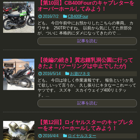
【第10回】CB400Fourのキャブレターを
オーバーホールしてみよう！
2016/7/2
CB400Four
ども。 今日午前中にお預かりしたこちらの車両。 カ
ワサキ 250TRですね。 以前から気にしてた所部分
が、ついに 本格的にダメになってきたので ...
記事を読む
【後編の続き】質志鍾乳洞公園に行って
きたよ！(ツーリングは中止でしたが)
2016/5/14
お遊びネタ
ども。 今日は珍しく作業速報です。 報告というか見
て欲しいって言うか。 久し振りにキタなーこれーって
ヤツです。 スズキ スカイウェイブ400リミテッ
ド。...
記事を読む
【第12回】ロイヤルスターのキャブレタ
ーをオーバーホールしてみよう！
2016/4/4
ロイヤルスター