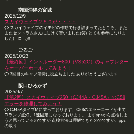
南国沖縄の宮城
2025/12/9
スカイウェイブ２５０が・・・・
スカイウェイブのイモビの作動で行き詰まってたところ、また
またセントラムさんに助けて貰いました(笑) とても参考になりま
した(￣□￣;)!!
ごるご
2025/10/23
【最終回】イントルーダー800（VS52C）のキャブレター
をオーバーホールしてみよう！
3回目のキャブ清掃に役立ちました ありがとうございます
阪口ひろかず
2025/9/7
【第2回】スカイウェイブ250（CJ44A・CJ45A）のC58
エラーを修理してみよう！
CJ45AタイプMに乗っております。C58のエラーコードが出て
FIランプ点灯、1速固定になっております。 まずppsから点検しよ
うと思っているのですが 点検方法は理解できたのでですが、pps
の取り...