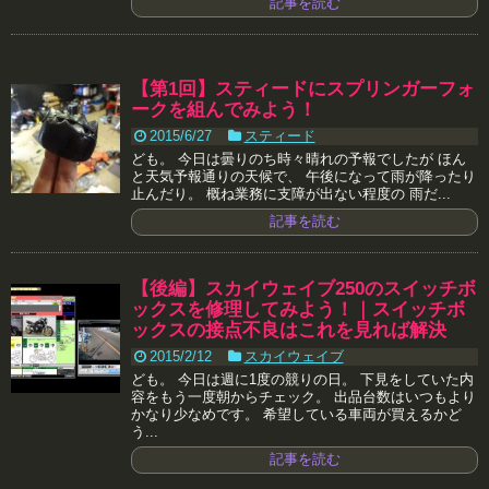
記事を読む
【第1回】スティードにスプリンガーフォ
ークを組んでみよう！
2015/6/27
スティード
ども。 今日は曇りのち時々晴れの予報でしたが ほん
と天気予報通りの天候で、 午後になって雨が降ったり
止んだり。 概ね業務に支障が出ない程度の 雨だ...
記事を読む
【後編】スカイウェイブ250のスイッチボ
ックスを修理してみよう！｜スイッチボ
ックスの接点不良はこれを見れば解決
2015/2/12
スカイウェイブ
ども。 今日は週に1度の競りの日。 下見をしていた内
容をもう一度朝からチェック。 出品台数はいつもより
かなり少なめです。 希望している車両が買えるかど
う...
記事を読む