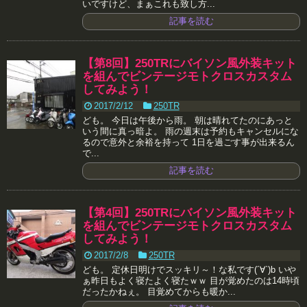
いですけど、まぁこれも致し方...
記事を読む
【第8回】250TRにバイソン風外装キット
を組んでビンテージモトクロスカスタム
してみよう！
2017/2/12
250TR
ども。 今日は午後から雨。 朝は晴れてたのにあっと
いう間に真っ暗よ。 雨の週末は予約もキャンセルにな
るので意外と余裕を持って 1日を過ごす事が出来るん
で...
記事を読む
【第4回】250TRにバイソン風外装キット
を組んでビンテージモトクロスカスタム
してみよう！
2017/2/8
250TR
ども。 定休日明けでスッキリ～！な私です(´∀`)b いや
ぁ昨日もよく寝たよく寝たｗｗ 目が覚めたのは14時頃
だったかねぇ。 目覚めてからも暖か...