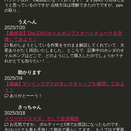
うと思っているのですが 点検方法は理解できたのでですが、pps
の取り...
うえへん
2025/7/20
【最終回】Dio-ZXのオイルポンプとオートチョークを交
換してみよう！
私がしようとしている作業をそのまま解説してくれていて、大
変ありがたく拝読いたしました。 ところで、記事中のホンダのオ
イルポンプはどこで、どのようにして購入したのでしょうか？そ
れがとても知りたい！ ...
助かります
2025/7/4
【後編】Vツインマグナのタンクキャップを修理してみよ
う！
ありがとーーう！
さっちゃん
2025/3/18
メリークリスマス。そして近況報告
お元気ですか。 ボルティーとCBでお世話になったものです。
今はバイクも車も手放して都会で暮らしてます。 もうブログ更新