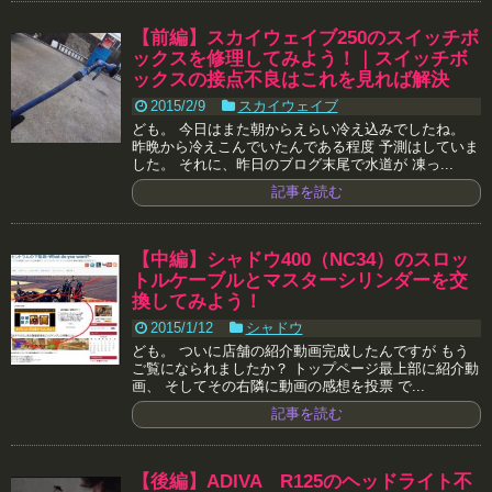
【前編】スカイウェイブ250のスイッチボ
ックスを修理してみよう！｜スイッチボ
ックスの接点不良はこれを見れば解決
2015/2/9
スカイウェイブ
ども。 今日はまた朝からえらい冷え込みでしたね。
昨晩から冷えこんでいたんである程度 予測はしていま
した。 それに、昨日のブログ末尾で水道が 凍っ...
記事を読む
【中編】シャドウ400（NC34）のスロッ
トルケーブルとマスターシリンダーを交
換してみよう！
2015/1/12
シャドウ
ども。 ついに店舗の紹介動画完成したんですが もう
ご覧になられましたか？ トップページ最上部に紹介動
画、 そしてその右隣に動画の感想を投票 で...
記事を読む
【後編】ADIVA R125のヘッドライト不