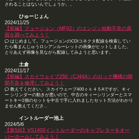
されることはないんでしょうか。。
ひゅーじょん
2024/11/25
【前編】フュージョン（MF02）のエンジン始動不良の原
因を調べてみよう！
はじめまして。フュージョンのCDIコネクタ配線を検索してい
たら毒まんじゅうロシアンルーレットの画像がヒットしました。
とりあえず画像を見ながら配線してみようと思います。
土倉
2024/11/17
【前編】スカイウェイブ250（CJ44A）のロック機構の開
閉不良を修理してみよう！
教えてください。 スカイウェーブ400ｃｋ４５Aですが。キィ
ー シリンダーの動きが悪いので。中古のキィーシリンダーとスマ
ートキー2個のセットを中古で手に入れましたセット方法がわかり
ません教えてくださ...
イントルーダー池上
2024/5/6
【第5回】VS1400イントルーダーのキャブレターをオー
バーホールしてみよう！