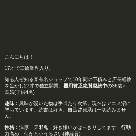
こんにちは！
17才で二輪業界入り。
知る人ぞ知る某有名ショップで10年間の下積みと店長経験
を生かし27才で独立開業。
器用貧乏絶賛継続中
の36歳♂
既婚(子供4名)
趣味：
興味が湧いた物は手当たり次第。現在はアニメ沼に
墜ちています。読書は好き。自己啓発系は一切読みませ
ん。
性格：
温厚 天邪鬼 好き嫌いがはっきりしてます 行動
力高め 何かと小うるさい(神経質)