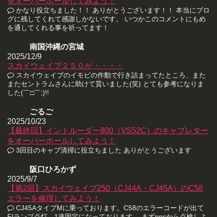
をオーバーホールしてみよう！
かなり役立ちました！！ ありがとうございます！！ 本当にブロ
グに残してくれて感謝しかないです。 いつかこのコメントにもめ
を通してくれる事を祈ってます！
南国沖縄の宮城
2025/12/9
スカイウェイブ２５０が・・・・
スカイウェイブのイモビの作動で行き詰まってたところ、また
またセントラムさんに助けて貰いました(笑) とても参考になりま
した(￣□￣;)!!
ごるご
2025/10/23
【最終回】イントルーダー800（VS52C）のキャブレター
をオーバーホールしてみよう！
3回目のキャブ清掃に役立ちました ありがとうございます
阪口ひろかず
2025/9/7
【第2回】スカイウェイブ250（CJ44A・CJ45A）のC58
エラーを修理してみよう！
CJ45AタイプMに乗っております。C58のエラーコードが出て
FIランプ点灯、1速固定になっております。 まずppsから点検しよ