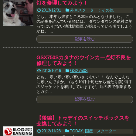
灯を修理してみよう！
2013/12/31
外車スクーター：その他
ども。 本年も残すところ本日のみとなりました。 こ
の記事を読んでいる頃には、 ダウンダウンの絶対に笑
ってはいけない地球防衛軍 が始まっている頃でしょう
かね。 ...
記事を読む
GSX750Sカタナのウインカー点灯不良を
修理してみよう！
2013/10/16
GSX750S
ども。 寒い寒い寒い寒いさっむい！！ なんでこんな
に寒いんですか。 (もう10月中旬だから当たり前) 薄手
のジャケットを着用していますが、店の表で作業する
とガク...
記事を読む
【後編】トゥデイのスイッチボックスを
交換してみよう！
2012/11/28
TODAY
,
国産 スクーター