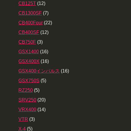
CB125T
(12)
CB1300SF
(7)
CB400Four
(22)
CB400SF
(12)
CB750F
(3)
GSX1400
(16)
GSX400X
(16)
GSX400インパルス
(16)
GSX750S
(5)
RZ250
(5)
SRV250
(20)
VRX400
(14)
VTR
(3)
X-4
(5)