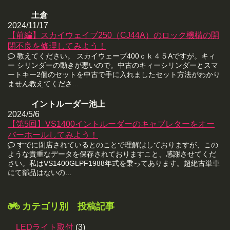
土倉
2024/11/17
【前編】スカイウェイブ250（CJ44A）のロック機構の開
閉不良を修理してみよう！
教えてください。 スカイウェーブ400ｃｋ４５Aですが。キィ
ー シリンダーの動きが悪いので。中古のキィーシリンダーとスマ
ートキー2個のセットを中古で手に入れましたセット方法がわかり
ません教えてくださ...
イントルーダー池上
2024/5/6
【第5回】VS1400イントルーダーのキャブレターをオー
バーホールしてみよう！
すでに閉店されているとのことで理解はしておりますが、この
ような貴重なデータを保存されておりますこと、感謝させてくだ
さい。私はVS1400GLPF1988年式を乗ってあります。超絶古単車
にて部品はないの...
カテゴリ別 投稿記事
LEDライト取付
(3)