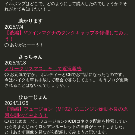
イルポンプはどこで、どのようにして購入したのでしょうか？そ
れがとても知りたい！ ...
助かります
2025/7/4
【後編】Vツインマグナのタンクキャップを修理してみよ
う！
ありがとーーう！
さっちゃん
2025/3/18
メリークリスマス。そして近況報告
お元気ですか。 ボルティーとCBでお世話になったものです。
今はバイクも車も手放して都会で暮らしてます。 もうブログ更新
されることはないんでしょうか。。
ひゅーじょん
2024/11/25
【前編】フュージョン（MF02）のエンジン始動不良の原
因を調べてみよう！
はじめまして。フュージョンのCDIコネクタ配線を検索してい
たら毒まんじゅうロシアンルーレットの画像がヒットしました。
とりあえず画像を見ながら配線してみようと思います。