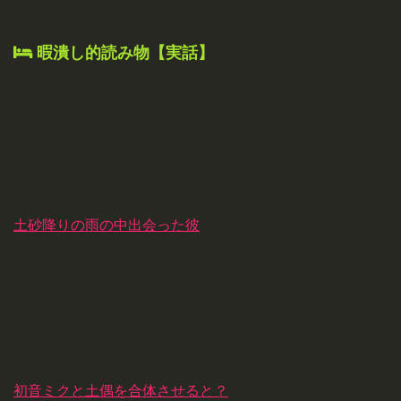
暇潰し的読み物【実話】
土砂降りの雨の中出会った彼
初音ミクと土偶を合体させると？