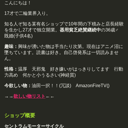
こんにちは！
17才で二輪業界入り。
知る人ぞ知る某有名ショップで10年間の下積みと店長経験
を生かし27才で独立開業。
器用貧乏絶賛継続中
の36歳♂
既婚(子供4名)
趣味：
興味が湧いた物は手当たり次第。現在はアニメ沼に
墜ちています。読書は好き。自己啓発系は一切読みませ
ん。
性格：
温厚 天邪鬼 好き嫌いがはっきりしてます 行動
力高め 何かと小うるさい(神経質)
今欲しい物：
油田一択！！(冗談) AmazonFireTV()
→→
欲しい物リスト
←←
ショップ概要
セントラムモーターサイクル