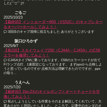
した(￣□￣;)!!
ごるご
2025/10/23
【最終回】イントルーダー800（VS52C）のキャブレター
をオーバーホールしてみよう！
3回目のキャブ清掃に役立ちました ありがとうございます
阪口ひろかず
2025/9/7
【第2回】スカイウェイブ250（CJ44A・CJ45A）のC58
エラーを修理してみよう！
CJ45AタイプMに乗っております。C58のエラーコードが出て
FIランプ点灯、1速固定になっております。 まずppsから点検しよ
うと思っているのですが 点検方法は理解できたのでですが、pps
の取り...
うえへん
2025/7/20
【最終回】Dio-ZXのオイルポンプとオートチョークを交
換してみよう！
私がしようとしている作業をそのまま解説してくれていて、大
変ありがたく拝読いたしました。 ところで、記事中のホンダのオ