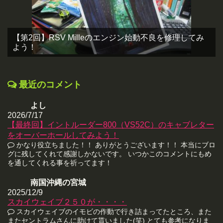
【第2回】RSV Milleのエンジン始動不良を修理してみ
よう！
最近のコメント
よし
2026/7/17
【最終回】イントルーダー800（VS52C）のキャブレター
をオーバーホールしてみよう！
かなり役立ちました！！ ありがとうございます！！ 本当にブロ
グに残してくれて感謝しかないです。 いつかこのコメントにもめ
を通してくれる事を祈ってます！
南国沖縄の宮城
2025/12/9
スカイウェイブ２５０が・・・・
スカイウェイブのイモビの作動で行き詰まってたところ、また
またセントラムさんに助けて貰いました(笑) とても参考になりま