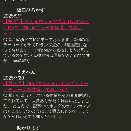
阪口ひろかず
2025/9/7
【第2回】スカイウェイブ250（CJ44A・
CJ45A）のC58エラーを修理してみよ
う！
CJ45AタイプMに乗っております。C58のエ
ラーコードが出てFIランプ点灯、1速固定にな
っております。 まずppsから点検しようと思っ
ているのですが 点検方法は理解できたのでです
が、ppsの取り...
うえへん
2025/7/20
【最終回】Dio-ZXのオイルポンプとオー
トチョークを交換してみよう！
私がしようとしている作業をそのまま解説し
てくれていて、大変ありがたく拝読いたしまし
た。 ところで、記事中のホンダのオイルポンプ
はどこで、どのようにして購入したのでしょう
か？それがとても知りたい！ ...
助かります