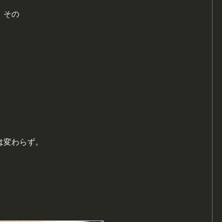
、その
は変わらず。
。