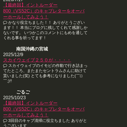
【最終回】イントルーダー
800（VS52C）のキャブレターをオーバ
ーホールしてみよう！
かなり役立ちました！！ ありがとうござい
ます！！ 本当にブログに残してくれて感謝しか
ないです。 いつかこのコメントにもめを通して
くれる事を祈ってます！
南国沖縄の宮城
2025/12/9
スカイウェイブ２５０が・・・・
スカイウェイブのイモビの作動で行き詰まっ
てたところ、またまたセントラムさんに助けて
貰いました(笑) とても参考になりました(￣□
￣;)!!
ごるご
2025/10/23
【最終回】イントルーダー
800（VS52C）のキャブレターをオーバ
ーホールしてみよう！
3回目のキャブ清掃に役立ちました ありがと
うございます