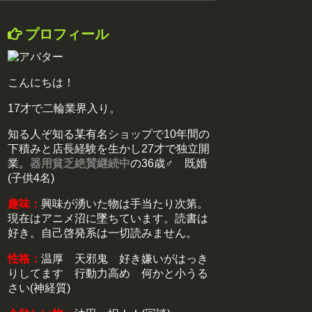
プロフィール
こんにちは！
17才で二輪業界入り。
知る人ぞ知る某有名ショップで10年間の
下積みと店長経験を生かし27才で独立開
業。
器用貧乏絶賛継続中
の36歳♂ 既婚
(子供4名)
趣味：
興味が湧いた物は手当たり次第。
現在はアニメ沼に墜ちています。読書は
好き。自己啓発系は一切読みません。
性格：
温厚 天邪鬼 好き嫌いがはっき
りしてます 行動力高め 何かと小うる
さい(神経質)