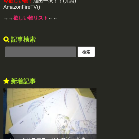
今欲しい物：
油田一択！！(冗談)
AmazonFireTV()
→→
欲しい物リスト
←←
記事検索
新着記事