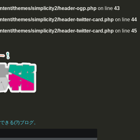
tent/themes/simplicity2/header-ogp.php
on line
43
ent/themes/simplicity2/header-twitter-card.php
on line
44
ent/themes/simplicity2/header-twitter-card.php
on line
45
きる(?)ブログ。