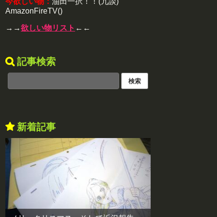
今欲しい物：
油田一択！！(冗談)
AmazonFireTV()
→→
欲しい物リスト
←←
記事検索
新着記事