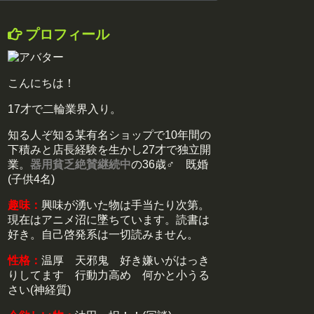
プロフィール
こんにちは！
17才で二輪業界入り。
知る人ぞ知る某有名ショップで10年間の
下積みと店長経験を生かし27才で独立開
業。
器用貧乏絶賛継続中
の36歳♂ 既婚
(子供4名)
趣味：
興味が湧いた物は手当たり次第。
現在はアニメ沼に墜ちています。読書は
好き。自己啓発系は一切読みません。
性格：
温厚 天邪鬼 好き嫌いがはっき
りしてます 行動力高め 何かと小うる
さい(神経質)