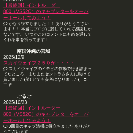
【最終回】イントルーダー
800（VS52C）のキャブレターをオーバ
ーホールしてみよう！
かなり役立ちました！！ ありがとうござい
ます！！ 本当にブログに残してくれて感謝しか
ないです。 いつかこのコメントにもめを通して
くれる事を祈ってます！
南国沖縄の宮城
2025/12/9
スカイウェイブ２５０が・・・・
スカイウェイブのイモビの作動で行き詰まっ
てたところ、またまたセントラムさんに助けて
貰いました(笑) とても参考になりました(￣□
￣;)!!
ごるご
2025/10/23
【最終回】イントルーダー
800（VS52C）のキャブレターをオーバ
ーホールしてみよう！
3回目のキャブ清掃に役立ちました ありがと
うございます