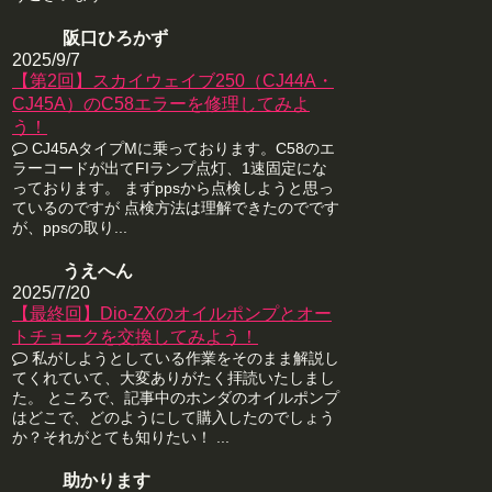
阪口ひろかず
2025/9/7
【第2回】スカイウェイブ250（CJ44A・
CJ45A）のC58エラーを修理してみよ
う！
CJ45AタイプMに乗っております。C58のエ
ラーコードが出てFIランプ点灯、1速固定にな
っております。 まずppsから点検しようと思っ
ているのですが 点検方法は理解できたのでです
が、ppsの取り...
うえへん
2025/7/20
【最終回】Dio-ZXのオイルポンプとオー
トチョークを交換してみよう！
私がしようとしている作業をそのまま解説し
てくれていて、大変ありがたく拝読いたしまし
た。 ところで、記事中のホンダのオイルポンプ
はどこで、どのようにして購入したのでしょう
か？それがとても知りたい！ ...
助かります