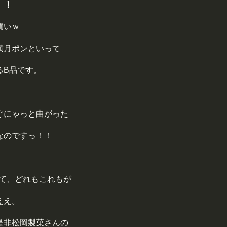
！！
買いｗ
満月ポンといって
るB品です。
ぐにゃっと曲がった
なのですっ！！
んて、どれもこれもが
ええ。
是非松岡製菓さんの