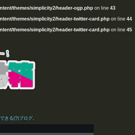
tent/themes/simplicity2/header-ogp.php
on line
43
ent/themes/simplicity2/header-twitter-card.php
on line
44
ent/themes/simplicity2/header-twitter-card.php
on line
45
きる(?)ブログ。