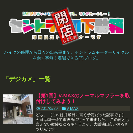
バイクの修理から日々の出来事まで、セントラムモーターサイクル
を余す事無く堪能できる(?)ブログ。
「
デジカメ
」
一覧
【第1回】V-MAXのノーマルマフラーを取
付けしてみよう！
2017/3/29
V-MAX
ども。 【これは月曜日に書く予定だった記事です】
今日は朝一番で市役所に行って来ました。 この何とも
言えない微妙なゆるキャラこそ、大阪狭山市が誇るさ
やりんです...