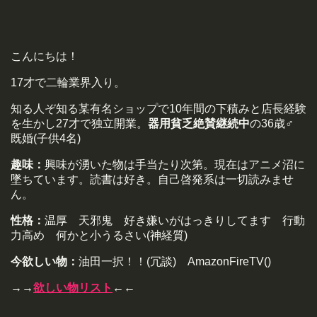
こんにちは！
17才で二輪業界入り。
知る人ぞ知る某有名ショップで10年間の下積みと店長経験
を生かし27才で独立開業。
器用貧乏絶賛継続中
の36歳♂
既婚(子供4名)
趣味：
興味が湧いた物は手当たり次第。現在はアニメ沼に
墜ちています。読書は好き。自己啓発系は一切読みませ
ん。
性格：
温厚 天邪鬼 好き嫌いがはっきりしてます 行動
力高め 何かと小うるさい(神経質)
今欲しい物：
油田一択！！(冗談) AmazonFireTV()
→→
欲しい物リスト
←←