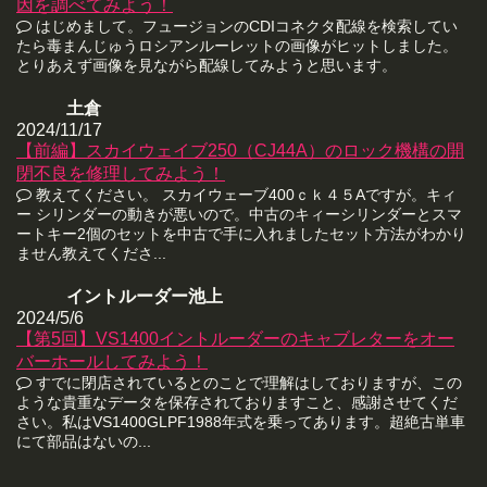
因を調べてみよう！
はじめまして。フュージョンのCDIコネクタ配線を検索してい
たら毒まんじゅうロシアンルーレットの画像がヒットしました。
とりあえず画像を見ながら配線してみようと思います。
土倉
2024/11/17
【前編】スカイウェイブ250（CJ44A）のロック機構の開
閉不良を修理してみよう！
教えてください。 スカイウェーブ400ｃｋ４５Aですが。キィ
ー シリンダーの動きが悪いので。中古のキィーシリンダーとスマ
ートキー2個のセットを中古で手に入れましたセット方法がわかり
ません教えてくださ...
イントルーダー池上
2024/5/6
【第5回】VS1400イントルーダーのキャブレターをオー
バーホールしてみよう！
すでに閉店されているとのことで理解はしておりますが、この
ような貴重なデータを保存されておりますこと、感謝させてくだ
さい。私はVS1400GLPF1988年式を乗ってあります。超絶古単車
にて部品はないの...