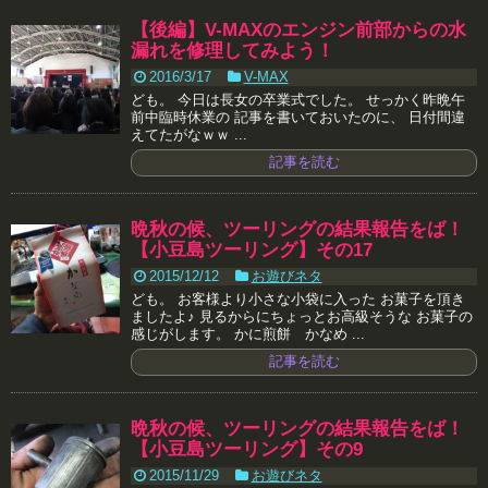
【後編】V-MAXのエンジン前部からの水
漏れを修理してみよう！
2016/3/17
V-MAX
ども。 今日は長女の卒業式でした。 せっかく昨晩午
前中臨時休業の 記事を書いておいたのに、 日付間違
えてたがなｗｗ ...
記事を読む
晩秋の候、ツーリングの結果報告をば！
【小豆島ツーリング】その17
2015/12/12
お遊びネタ
ども。 お客様より小さな小袋に入った お菓子を頂き
ましたよ♪ 見るからにちょっとお高級そうな お菓子の
感じがします。 かに煎餅 かなめ ...
記事を読む
晩秋の候、ツーリングの結果報告をば！
【小豆島ツーリング】その9
2015/11/29
お遊びネタ