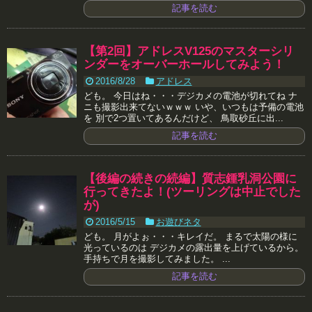
記事を読む
【第2回】アドレスV125のマスターシリ
ンダーをオーバーホールしてみよう！
2016/8/28
アドレス
ども。 今日はね・・・デジカメの電池が切れてね ナ
ニも撮影出来てないｗｗｗ いや、いつもは予備の電池
を 別で2つ置いてあるんだけど、 鳥取砂丘に出...
記事を読む
【後編の続きの続編】質志鍾乳洞公園に
行ってきたよ！(ツーリングは中止でした
が)
2016/5/15
お遊びネタ
ども。 月がよぉ・・・キレイだ。 まるで太陽の様に
光っているのは デジカメの露出量を上げているから。
手持ちで月を撮影してみました。 ...
記事を読む