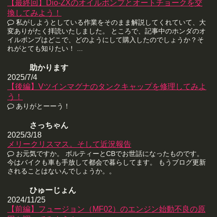
【最終回】Dio-ZXのオイルポンプとオートチョークを交
換してみよう！
私がしようとしている作業をそのまま解説してくれていて、大
変ありがたく拝読いたしました。 ところで、記事中のホンダのオ
イルポンプはどこで、どのようにして購入したのでしょうか？そ
れがとても知りたい！ ...
助かります
2025/7/4
【後編】Vツインマグナのタンクキャップを修理してみよ
う！
ありがとーーう！
さっちゃん
2025/3/18
メリークリスマス。そして近況報告
お元気ですか。 ボルティーとCBでお世話になったものです。
今はバイクも車も手放して都会で暮らしてます。 もうブログ更新
されることはないんでしょうか。。
ひゅーじょん
2024/11/25
【前編】フュージョン（MF02）のエンジン始動不良の原