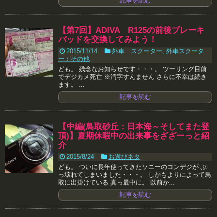
記事を読む
【第7回】ADIVA R125の前後ブレーキ
パッドを交換してみよう！
2015/11/14
外車 スクーター
,
外車スクータ
ー：その他
ども。 残念なお知らせです・・・。 ツーリング目前
でデジカメ死亡 ※汚字すんません さらに不幸は続き
ます。 ...
記事を読む
【中編(鳥取砂丘：日本海～そしてまた登
頂)】夏期休暇中の出来事をざざーっと紹
介
2015/8/24
お遊びネタ
ども。 ついに長年使ってきたソニーのコンデジが ぶ
っ壊れてしまいました・・・。 しかもよりによって鳥
取に出掛けている 真っ最中に。 以前か...
記事を読む