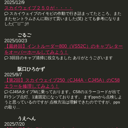
2025/12/9
スカイウェイブ２５０が・・・・
スカイウェイブのイモビの作動で行き詰まってたところ、また
またセントラムさんに助けて貰いました(笑) とても参考になりま
した(￣□￣;)!!
ごるご
2025/10/23
【最終回】イントルーダー800（VS52C）のキャブレター
をオーバーホールしてみよう！
3回目のキャブ清掃に役立ちました ありがとうございます
阪口ひろかず
2025/9/7
【第2回】スカイウェイブ250（CJ44A・CJ45A）のC58
エラーを修理してみよう！
CJ45AタイプMに乗っております。C58のエラーコードが出て
FIランプ点灯、1速固定になっております。 まずppsから点検しよ
うと思っているのですが 点検方法は理解できたのでですが、pps
の取り...
うえへん
2025/7/20