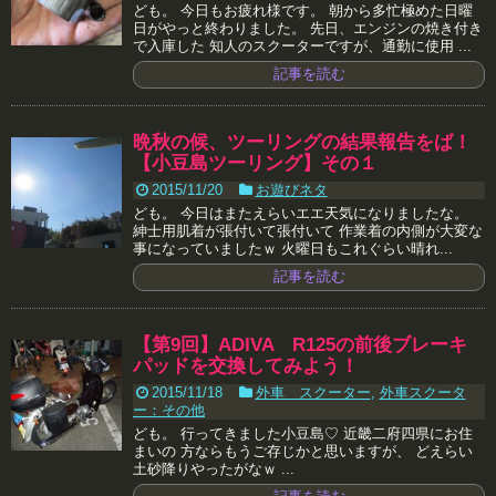
ども。 今日もお疲れ様です。 朝から多忙極めた日曜
日がやっと終わりました。 先日、エンジンの焼き付き
で入庫した 知人のスクーターですが、通勤に使用 ...
記事を読む
晩秋の候、ツーリングの結果報告をば！
【小豆島ツーリング】その１
2015/11/20
お遊びネタ
ども。 今日はまたえらいエエ天気になりましたな。
紳士用肌着が張付いて張付いて 作業着の内側が大変な
事になっていましたｗ 火曜日もこれぐらい晴れ...
記事を読む
【第9回】ADIVA R125の前後ブレーキ
パッドを交換してみよう！
2015/11/18
外車 スクーター
,
外車スクータ
ー：その他
ども。 行ってきました小豆島♡ 近畿二府四県にお住
まいの 方ならもうご存じかと思いますが、 どえらい
土砂降りやったがなｗ ...