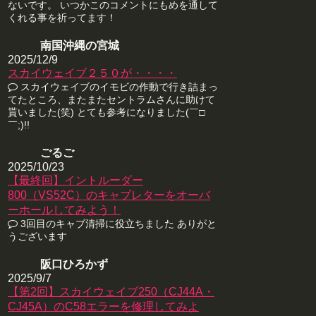
ないです。 いつかこのコメントにもめを通して
くれる事を祈ってます！
南国沖縄の宮城
2025/12/9
スカイウェイブ２５０が・・・・
スカイウェイブのイモビの作動で行き詰まっ
てたところ、またまたセントラムさんに助けて
貰いました(笑) とても参考になりました(￣□
￣;)!!
ごるご
2025/10/23
【最終回】イントルーダー
800（VS52C）のキャブレターをオーバ
ーホールしてみよう！
3回目のキャブ清掃に役立ちました ありがと
うございます
阪口ひろかず
2025/9/7
【第2回】スカイウェイブ250（CJ44A・
CJ45A）のC58エラーを修理してみよ