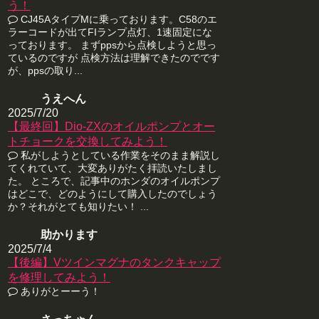
う！
CJ45AタイプMに乗っております。C58のエ
ラーコードが出てFIランプ点灯、1速固定にな
っております。 まずppsから点検しようと思っ
ているのですが 点検方法は理解できたのでです
が、ppsの取り...
うえへん
2025/7/20
【最終回】Dio-ZXのオイルポンプとオー
トチョークを交換してみよう！
私がしようとしている作業をそのまま解説し
てくれていて、大変ありがたく拝読いたしまし
た。 ところで、記事中のホンダのオイルポンプ
はどこで、どのようにして購入したのでしょう
か？それがとても知りたい！ ...
助かります
2025/7/4
【後編】Vツインマグナのタンクキャップ
を修理してみよう！
ありがとーーう！