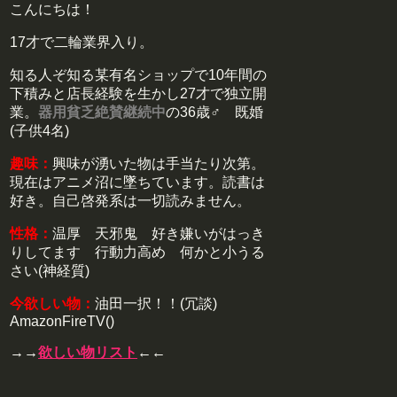
こんにちは！
17才で二輪業界入り。
知る人ぞ知る某有名ショップで10年間の
下積みと店長経験を生かし27才で独立開
業。
器用貧乏絶賛継続中
の36歳♂ 既婚
(子供4名)
趣味：
興味が湧いた物は手当たり次第。
現在はアニメ沼に墜ちています。読書は
好き。自己啓発系は一切読みません。
性格：
温厚 天邪鬼 好き嫌いがはっき
りしてます 行動力高め 何かと小うる
さい(神経質)
今欲しい物：
油田一択！！(冗談)
AmazonFireTV()
→→
欲しい物リスト
←←